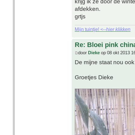
krijg ik ze door de wint
afdekken.
grtjs
Mijn tuintje! <--
hier klikken
Re: Bloei pink chin
door
Dieke
op 08 okt 2013 1
De mijne staat nou ook 
Groetjes Dieke