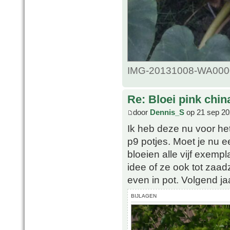
IMG-20131008-WA0000.
Re: Bloei pink chin
door
Dennis_S
op 21 sep 20
Ik heb deze nu voor het
p9 potjes. Moet je nu ee
bloeien alle vijf exemp
idee of ze ook tot zaad
even in pot. Volgend jaa
BIJLAGEN