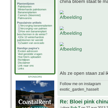
china bloem staat te m
Plantenlijsten
Palmbomen
Winterharde palmbomen
Bananenplanten
Canna's (bloemriet)
Palmvarens
Populairste artikels
1)
Verzorging bananenplanten
2)
Verzorging van palmen
3)
Hoe een bananenplant
beschermen in de winter?
4)
De 10 winterhardste
palmbomen ter wereld
5)
Zaaien van avocado
Handige pagina's
Exoten adressen
Veel gestelde vragen
Hoe foto's uploaden
Richtlijnen
Disclaimer
Link naar ons
Links
Als ze open staan zal i
SPONSORS
Follow me on instagram
exotic_garden_hasselt
Re: Bloei pink chin
door
Sub T
op 27 aug 2013 