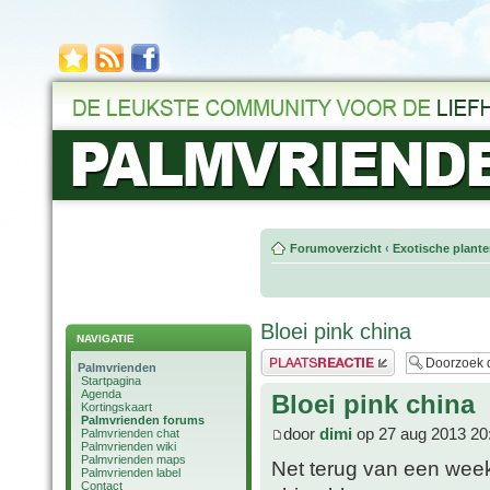
Forumoverzicht
‹
Exotische plant
Bloei pink china
NAVIGATIE
Plaats een reactie
Palmvrienden
Startpagina
Agenda
Bloei pink china
Kortingskaart
Palmvrienden forums
door
dimi
op 27 aug 2013 20
Palmvrienden chat
Palmvrienden wiki
Palmvrienden maps
Net terug van een week
Palmvrienden label
Contact