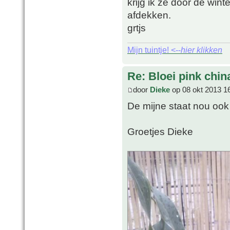
krijg ik ze door de wint
afdekken.
grtjs
Mijn tuintje! <--
hier klikken
Re: Bloei pink chin
door
Dieke
op 08 okt 2013 1
De mijne staat nou ook 
Groetjes Dieke