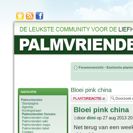
Forumoverzicht
‹
Exotische plant
Bloei pink china
NAVIGATIE
Plaats een reactie
Palmvrienden
Startpagina
Agenda
Bloei pink china
Kortingskaart
Palmvrienden forums
door
dimi
op 27 aug 2013 20
Palmvrienden chat
Palmvrienden wiki
Palmvrienden maps
Net terug van een week
Palmvrienden label
Contact