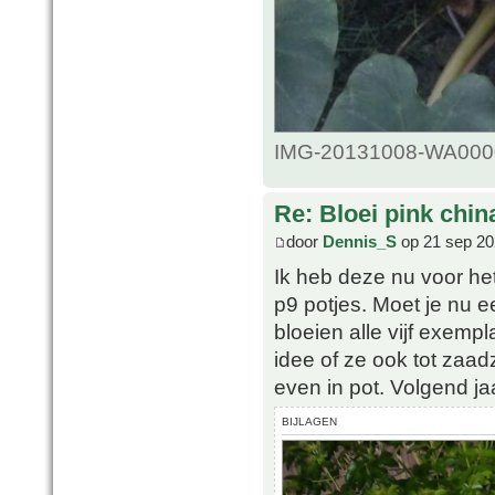
IMG-20131008-WA0000.
Re: Bloei pink chin
door
Dennis_S
op 21 sep 20
Ik heb deze nu voor het
p9 potjes. Moet je nu ee
bloeien alle vijf exemp
idee of ze ook tot zaad
even in pot. Volgend jaa
BIJLAGEN