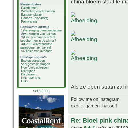
china bloem staat te m
Plantenlijsten
Palmbomen
Winterharde palmbomen
Bananenplanten
Canna's (bloemriet)
Palmvarens
Populairste artikels
1)
Verzorging bananenplanten
2)
Verzorging van palmen
3)
Hoe een bananenplant
beschermen in de winter?
4)
De 10 winterhardste
palmbomen ter wereld
5)
Zaaien van avocado
Handige pagina's
Exoten adressen
Veel gestelde vragen
Hoe foto's uploaden
Richtlijnen
Disclaimer
Link naar ons
Links
Als ze open staan zal i
SPONSORS
Follow me on instagram
exotic_garden_hasselt
Re: Bloei pink chin
door
Sub T
op 27 aug 2013 