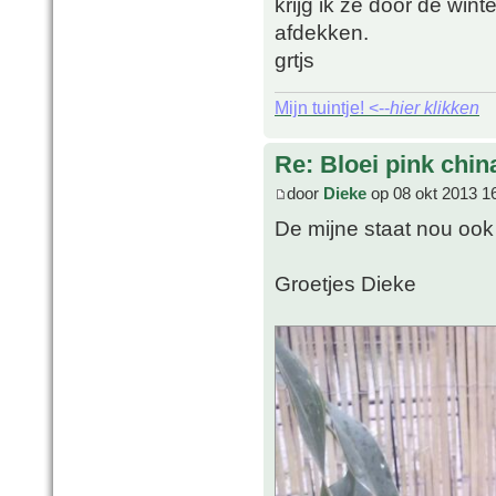
krijg ik ze door de wint
afdekken.
grtjs
Mijn tuintje! <--
hier klikken
Re: Bloei pink chin
door
Dieke
op 08 okt 2013 1
De mijne staat nou ook 
Groetjes Dieke