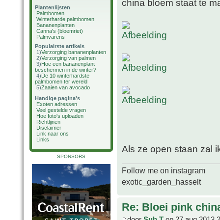
china bloem staat te m
Plantenlijsten
Palmbomen
Winterharde palmbomen
Bananenplanten
Canna's (bloemriet)
Palmvarens
Populairste artikels
1)
Verzorging bananenplanten
2)
Verzorging van palmen
3)
Hoe een bananenplant
beschermen in de winter?
4)
De 10 winterhardste
palmbomen ter wereld
5)
Zaaien van avocado
Handige pagina's
Exoten adressen
Veel gestelde vragen
Hoe foto's uploaden
Richtlijnen
Disclaimer
Link naar ons
Links
Als ze open staan zal i
SPONSORS
Follow me on instagram
exotic_garden_hasselt
Re: Bloei pink chin
door
Sub T
op 27 aug 2013 