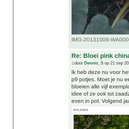
IMG-20131008-WA0000.
Re: Bloei pink chin
door
Dennis_S
op 21 sep 20
Ik heb deze nu voor het
p9 potjes. Moet je nu ee
bloeien alle vijf exemp
idee of ze ook tot zaad
even in pot. Volgend jaa
BIJLAGEN