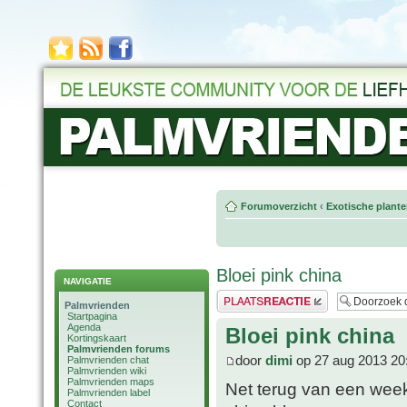
Forumoverzicht
‹
Exotische plant
Bloei pink china
NAVIGATIE
Plaats een reactie
Palmvrienden
Startpagina
Agenda
Bloei pink china
Kortingskaart
Palmvrienden forums
door
dimi
op 27 aug 2013 20
Palmvrienden chat
Palmvrienden wiki
Palmvrienden maps
Net terug van een week
Palmvrienden label
Contact