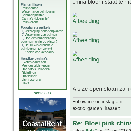
china bloem staat te m
Plantenlijsten
Palmbomen
Winterharde palmbomen
Bananenplanten
Canna's (bloemriet)
Palmvarens
Populairste artikels
1)
Verzorging bananenplanten
2)
Verzorging van palmen
3)
Hoe een bananenplant
beschermen in de winter?
4)
De 10 winterhardste
palmbomen ter wereld
5)
Zaaien van avocado
Handige pagina's
Exoten adressen
Veel gestelde vragen
Hoe foto's uploaden
Richtlijnen
Disclaimer
Link naar ons
Links
Als ze open staan zal i
SPONSORS
Follow me on instagram
exotic_garden_hasselt
Re: Bloei pink chin
door
Sub T
op 27 aug 2013 