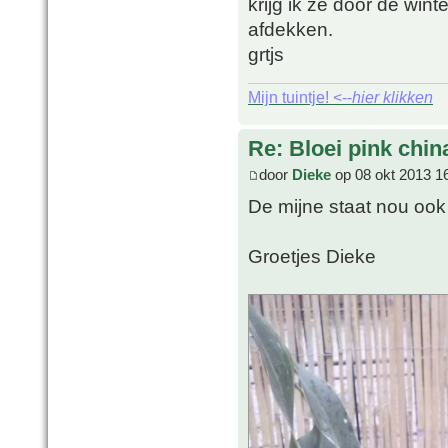
krijg ik ze door de wint
afdekken.
grtjs
Mijn tuintje! <--
hier klikken
Re: Bloei pink chin
door
Dieke
op 08 okt 2013 1
De mijne staat nou ook 
Groetjes Dieke