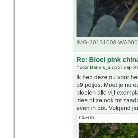
IMG-20131008-WA0000.
Re: Bloei pink chin
door
Dennis_S
op 21 sep 20
Ik heb deze nu voor het
p9 potjes. Moet je nu ee
bloeien alle vijf exemp
idee of ze ook tot zaad
even in pot. Volgend jaa
BIJLAGEN