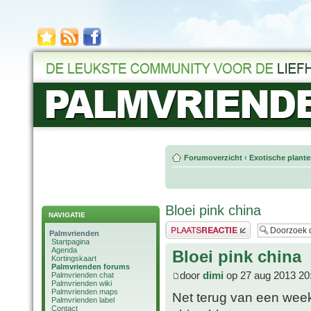
Forumoverzicht
‹
Exotische plant
Bloei pink china
NAVIGATIE
Plaats een reactie
Palmvrienden
Startpagina
Agenda
Bloei pink china
Kortingskaart
Palmvrienden forums
door
dimi
op 27 aug 2013 20
Palmvrienden chat
Palmvrienden wiki
Palmvrienden maps
Net terug van een week
Palmvrienden label
Contact