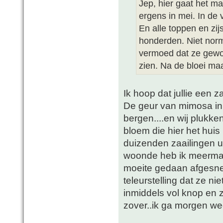
Jep, hier gaat het ma
ergens in mei. In de 
En alle toppen en zi
honderden. Niet norma
vermoed dat ze gewo
zien. Na de bloei maa
Ik hoop dat jullie een z
De geur van mimosa in d
bergen....en wij plukken
bloem die hier het hui
duizenden zaailingen ui
woonde heb ik meermaal
moeite gedaan afgesn
teleurstelling dat ze n
inmiddels vol knop en 
zover..ik ga morgen we