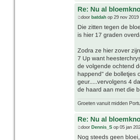
Re: Nu al bloemkn
door
batdah
op 29 nov 2019 
Die zitten tegen de bloe
is hier 17 graden over
Zodra ze hier zover zij
7 Up want heesterchrys
de volgende ochtend d
happend" de bolletjes on
geur.....vervolgens 4 
de haard aan met die bo
Groeten vanuit midden Port
Re: Nu al bloemkn
door
Dennis_S
op 05 jan 20
Nog steeds geen bloei,