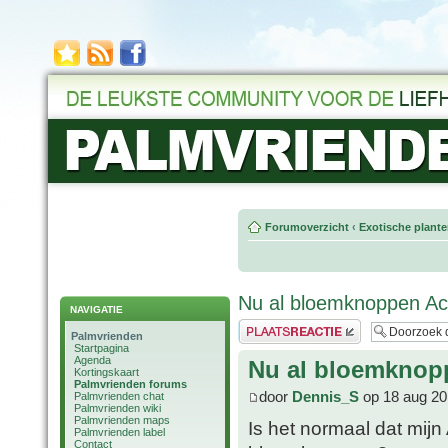
Forumoverzicht
‹
Exotische plant
Nu al bloemknoppen Ac
NAVIGATIE
Plaats een reactie
Palmvrienden
Startpagina
Agenda
Nu al bloemknop
Kortingskaart
Palmvrienden forums
door
Dennis_S
op 18 aug 20
Palmvrienden chat
Palmvrienden wiki
Palmvrienden maps
Is het normaal dat mijn
Palmvrienden label
Contact