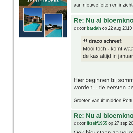
aan nieuwe feiten en inzich
Re: Nu al bloemkn
door
batdah
op 22 aug 2019 
draco schreef:
Mooi toch - komt waar
de kas altijd in januar
Hier beginnen bij sommig
worden....de eersten beg
Groeten vanuit midden Port
Re: Nu al bloemkn
door
ikzelf1955
op 27 sep 20
Ook hier staan ze vol 