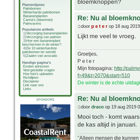
bloemknoppen?
Plantenlijsten
Palmbomen
Winterharde palmbomen
Bananenplanten
Re: Nu al bloemkn
Canna's (bloemriet)
Palmvarens
door
p e t e r
op 18 aug 2019
Populairste artikels
1)
Verzorging bananenplanten
Lijkt me veel te vroeg.
2)
Verzorging van palmen
3)
Hoe een bananenplant
beschermen in de winter?
4)
De 10 winterhardste
palmbomen ter wereld
Groetjes,
5)
Zaaien van avocado
P e t e r
Handige pagina's
Exoten adressen
Mijn fotopagina:
http://palm
Veel gestelde vragen
Hoe foto's uploaden
f=49&t=2070&start=510
Richtlijnen
Disclaimer
De winter is de echte uitda
Link naar ons
Links
Re: Nu al bloemkn
SPONSORS
door
draco
op 19 aug 2019 0
Mooi toch - komt waarsc
de kas altijd in januari.
"Alleen mensen die kunnen tw