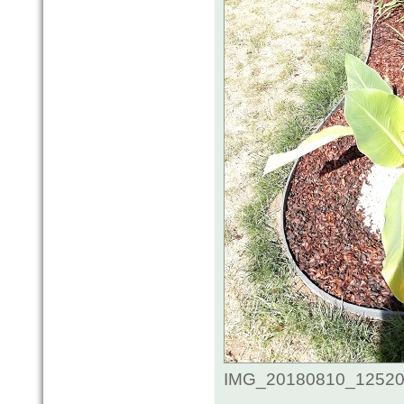
IMG_20180810_125200.