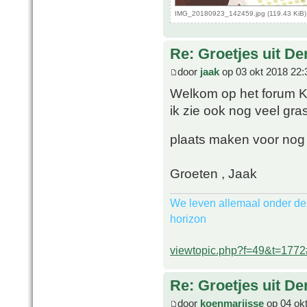
IMG_20180923_142459.jpg (119.43 KiB)
Re: Groetjes uit D
door
jaak
op 03 okt 2018 22:
Welkom op het forum Koe
ik zie ook nog veel gras.
plaats maken voor nog
Groeten , Jaak
We leven allemaal onder de
horizon
viewtopic.php?f=49&t=177
Re: Groetjes uit D
door
koenmarijsse
op 04 okt