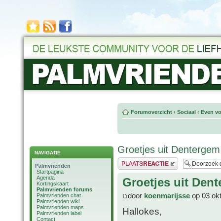
Forumoverzicht
‹
Sociaal
‹
Even vo
Groetjes uit Dentergem
NAVIGATIE
Plaats een reactie
Palmvrienden
Startpagina
Agenda
Groetjes uit Den
Kortingskaart
Palmvrienden forums
door
koenmarijsse
op 03 okt
Palmvrienden chat
Palmvrienden wiki
Palmvrienden maps
Hallokes,
Palmvrienden label
Contact