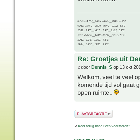
08/09, -14.7°C__14/15, - 3.6°C__20/21, -9.1°C
09/10, -10.0°C__15/16, - 5.9°C__21/22, -5.2°C
10/11, - 7.9°C__16/17, - 7.9°C__21/22, -6.9°C
11/12, -14.7°C__17/18, - 8.3°C__22/23, -7.1°C
12/13, - 7.9°C__18/19, - 7.5°C
13/14, - 0.8°C__19/20, - 2.8°C
Re: Groetjes uit D
door
Dennis_S
op 13 okt 20
Welkom, veel te veel o
komende tijd vol gaat 
open ruimte..
Plaats een reactie
Keer terug naar Even voorstellen?