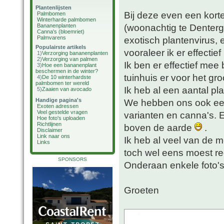
Plantenlijsten
Bij deze even een korte
Palmbomen
Winterharde palmbomen
(woonachtig te Denterg
Bananenplanten
Canna's (bloemriet)
Palmvarens
exotisch plantenvirus, 
Populairste artikels
vooraleer ik er effectie
1)
Verzorging bananenplanten
2)
Verzorging van palmen
Ik ben er effectief me
3)
Hoe een bananenplant
beschermen in de winter?
tuinhuis er voor het gr
4)
De 10 winterhardste
palmbomen ter wereld
Ik heb al een aantal pla
5)
Zaaien van avocado
Handige pagina's
We hebben ons ook ee
Exoten adressen
Veel gestelde vragen
varianten en canna's. 
Hoe foto's uploaden
Richtlijnen
boven de aarde
.
Disclaimer
Link naar ons
Ik heb al veel van de 
Links
toch wel eens moest re
SPONSORS
Onderaan enkele foto'
Groeten