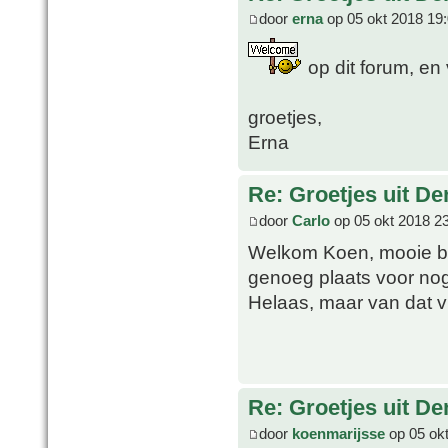
door
erna
op 05 okt 2018 19
op dit forum, en v
groetjes,
Erna
Re: Groetjes uit D
door
Carlo
op 05 okt 2018 2
Welkom Koen, mooie beg
genoeg plaats voor nog
Helaas, maar van dat vi
Re: Groetjes uit D
door
koenmarijsse
op 05 okt