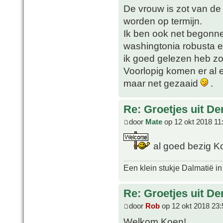
De vrouw is zot van de 
worden op termijn.
Ik ben ook net begonn
washingtonia robusta en
ik goed gelezen heb zo
Voorlopig komen er al
maar net gezaaid
.
Re: Groetjes uit D
door
Mate
op 12 okt 2018 11
al goed bezig K
Een klein stukje Dalmatië in
Re: Groetjes uit D
door
Rob
op 12 okt 2018 23:
Welkom Koen!