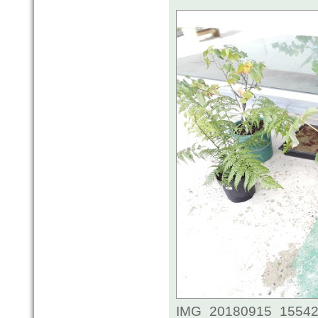
IMG_20180915_155422.