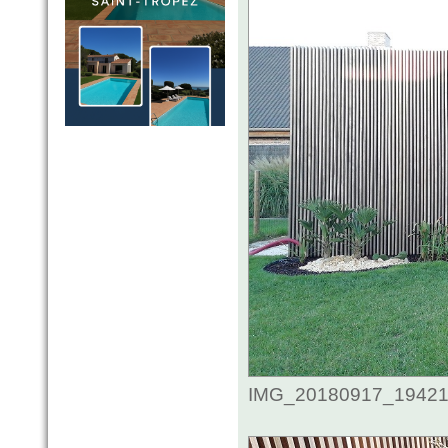
IMG_20180917_194218.