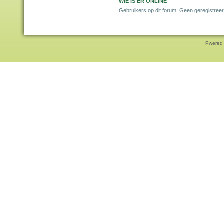
WIE IS ER ONLINE
Gebruikers op dit forum: Geen geregistreer
Pwered