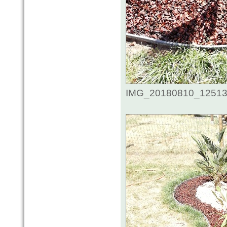
IMG_20180810_125132.