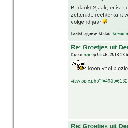
Bedankt Sjaak, er is i
zetten,de rechterkant v
volgend jaar
Laatst bijgewerkt door
koenmar
Re: Groetjes uit D
door
ron
op 05 okt 2018 13:
koen veel plezier
viewtopic.php?f=49&t=6132
Re: Groetjes uit D