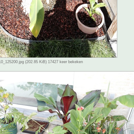
_125200.jpg (202.85 KiB) 17427 keer bekeken