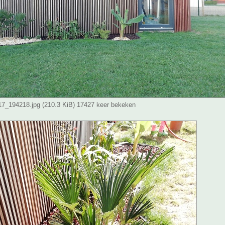
_194218.jpg (210.3 KiB) 17427 keer bekeken