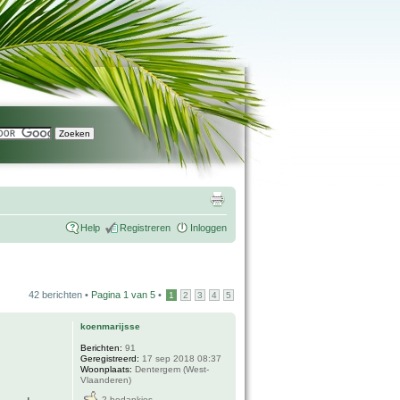
Help
Registreren
Inloggen
42 berichten •
Pagina
1
van
5
•
1
2
3
4
5
koenmarijsse
Berichten:
91
Geregistreerd:
17 sep 2018 08:37
Woonplaats:
Dentergem (West-
Vlaanderen)
2 bedankjes