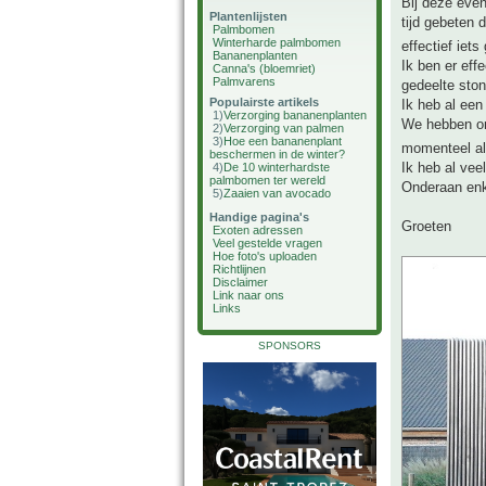
Bij deze even
Plantenlijsten
tijd gebeten 
Palmbomen
Winterharde palmbomen
effectief iet
Bananenplanten
Ik ben er eff
Canna's (bloemriet)
Palmvarens
gedeelte ston
Populairste artikels
Ik heb al een
1)
Verzorging bananenplanten
We hebben on
2)
Verzorging van palmen
3)
Hoe een bananenplant
momenteel al
beschermen in de winter?
Ik heb al vee
4)
De 10 winterhardste
palmbomen ter wereld
Onderaan enk
5)
Zaaien van avocado
Handige pagina's
Groeten
Exoten adressen
Veel gestelde vragen
Hoe foto's uploaden
Richtlijnen
Disclaimer
Link naar ons
Links
SPONSORS