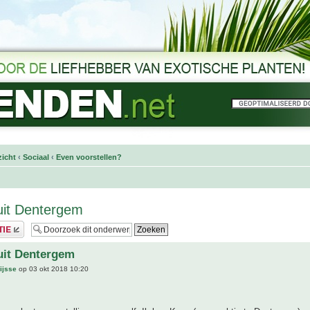
icht
‹
Sociaal
‹
Even voorstellen?
uit Dentergem
uit Dentergem
ijsse
op 03 okt 2018 10:20