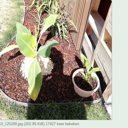
_125200.jpg (202.85 KiB) 17427 keer bekeken