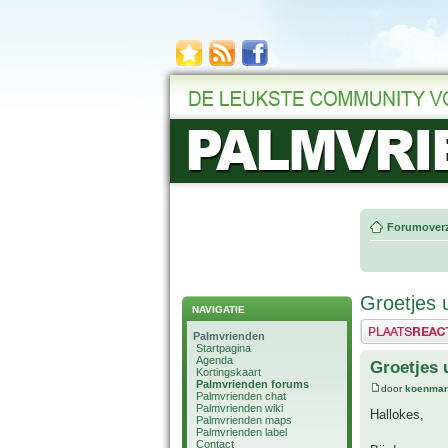
Forumoverz
Groetjes 
NAVIGATIE
Plaats een reactie
Palmvrienden
Startpagina
Agenda
Groetjes 
Kortingskaart
Palmvrienden forums
door
koenmar
Palmvrienden chat
Palmvrienden wiki
Hallokes,
Palmvrienden maps
Palmvrienden label
Contact