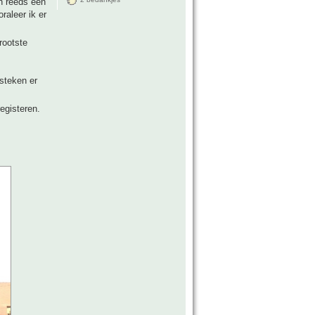
n reeds een
raleer ik er
rootste
steken er
egisteren.