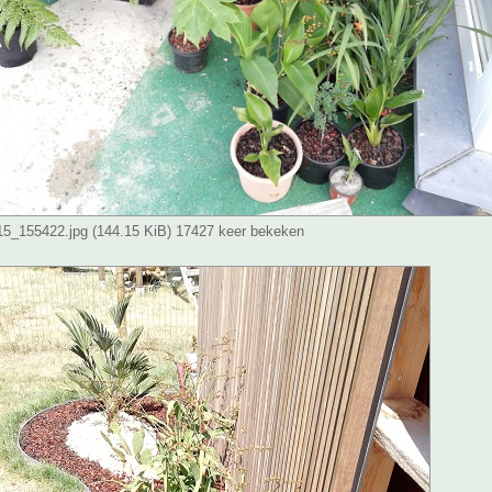
_155422.jpg (144.15 KiB) 17427 keer bekeken