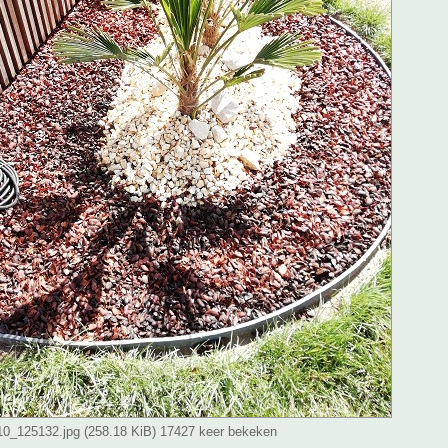
_125132.jpg (258.18 KiB) 17427 keer bekeken