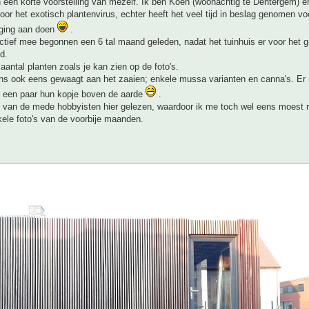
 een korte voorstelling van mezelf. Ik ben Koen (woonachtig te Dentergem) e
door het exotisch plantenvirus, echter heeft het veel tijd in beslag genomen voo
s ging aan doen
.
ectief mee begonnen een 6 tal maand geleden, nadat het tuinhuis er voor het g
d.
 aantal planten zoals je kan zien op de foto's.
s ook eens gewaagt aan het zaaien; enkele mussa varianten en canna's. Er 
 een paar hun kopje boven de aarde
.
l van de mede hobbyisten hier gelezen, waardoor ik me toch wel eens moest r
ele foto's van de voorbije maanden.