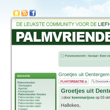
Forumoverzicht
‹
Sociaal
‹
Even vo
Groetjes uit Dentergem
NAVIGATIE
Plaats een reactie
Palmvrienden
Startpagina
Agenda
Groetjes uit Den
Kortingskaart
Palmvrienden forums
door
koenmarijsse
op 03 okt
Palmvrienden chat
Palmvrienden wiki
Palmvrienden maps
Hallokes,
Palmvrienden label
Contact