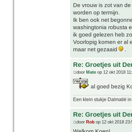
De vrouw is zot van de 
worden op termijn.
Ik ben ook net begonn
washingtonia robusta en
ik goed gelezen heb zo
Voorlopig komen er al
maar net gezaaid
.
Re: Groetjes uit D
door
Mate
op 12 okt 2018 11
al goed bezig K
Een klein stukje Dalmatië in
Re: Groetjes uit D
door
Rob
op 12 okt 2018 23:
Welkom Koen!