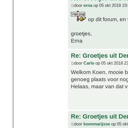
door
erna
op 05 okt 2018 19
op dit forum, en v
groetjes,
Erna
Re: Groetjes uit D
door
Carlo
op 05 okt 2018 2
Welkom Koen, mooie beg
genoeg plaats voor nog
Helaas, maar van dat vi
Re: Groetjes uit D
door
koenmarijsse
op 05 okt