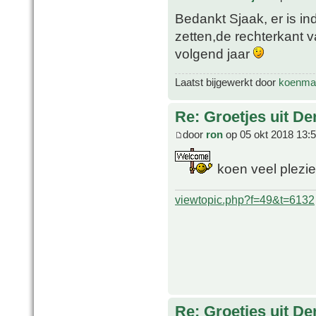
Bedankt Sjaak, er is i
zetten,de rechterkant v
volgend jaar
Laatst bijgewerkt door
koenmar
Re: Groetjes uit D
door
ron
op 05 okt 2018 13:
koen veel plezier
viewtopic.php?f=49&t=6132
Re: Groetjes uit D