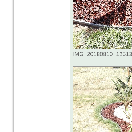
IMG_20180810_125132.