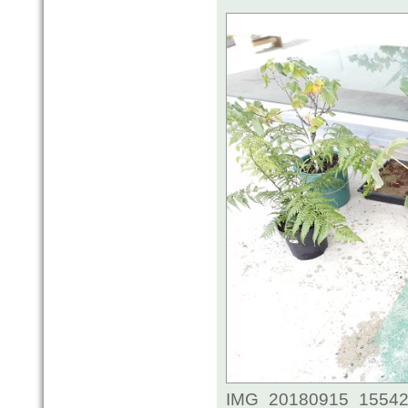
IMG_20180915_155422.