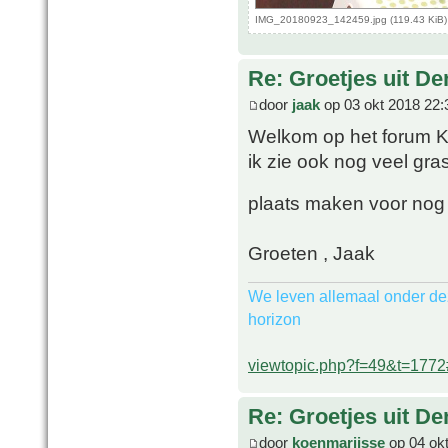
IMG_20180923_142459.jpg (119.43 KiB)
Re: Groetjes uit D
door
jaak
op 03 okt 2018 22:
Welkom op het forum Koe
ik zie ook nog veel gras.
plaats maken voor nog
Groeten , Jaak
We leven allemaal onder de
horizon
viewtopic.php?f=49&t=177
Re: Groetjes uit D
door
koenmarijsse
op 04 okt