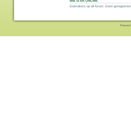
WIE IS ER ONLINE
Gebruikers op dit forum: Geen geregistreer
Pwered