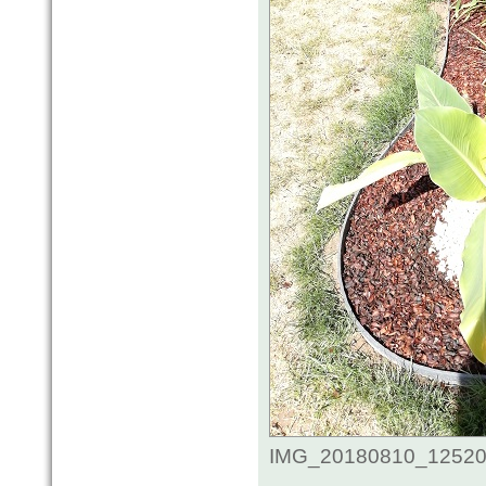
IMG_20180810_125200.