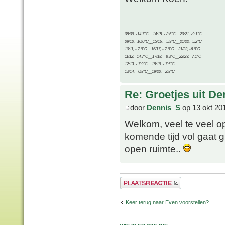
08/09, -14.7°C__14/15, - 3.6°C__20/21, -9.1°C
09/10, -10.0°C__15/16, - 5.9°C__21/22, -5.2°C
10/11, - 7.9°C__16/17, - 7.9°C__21/22, -6.9°C
11/12, -14.7°C__17/18, - 8.3°C__22/23, -7.1°C
12/13, - 7.9°C__18/19, - 7.5°C
13/14, - 0.8°C__19/20, - 2.8°C
Re: Groetjes uit D
door
Dennis_S
op 13 okt 20
Welkom, veel te veel o
komende tijd vol gaat 
open ruimte..
Plaats een reactie
Keer terug naar Even voorstellen?