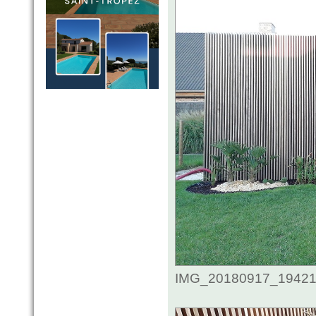
IMG_20180917_194218.