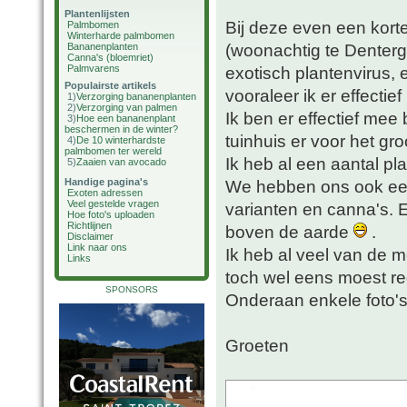
Plantenlijsten
Bij deze even een korte
Palmbomen
Winterharde palmbomen
(woonachtig te Denterg
Bananenplanten
Canna's (bloemriet)
Palmvarens
exotisch plantenvirus, 
Populairste artikels
vooraleer ik er effectie
1)
Verzorging bananenplanten
2)
Verzorging van palmen
Ik ben er effectief me
3)
Hoe een bananenplant
beschermen in de winter?
tuinhuis er voor het gr
4)
De 10 winterhardste
palmbomen ter wereld
Ik heb al een aantal pla
5)
Zaaien van avocado
Handige pagina's
We hebben ons ook ee
Exoten adressen
Veel gestelde vragen
varianten en canna's. 
Hoe foto's uploaden
Richtlijnen
boven de aarde
.
Disclaimer
Link naar ons
Ik heb al veel van de 
Links
toch wel eens moest re
SPONSORS
Onderaan enkele foto'
Groeten