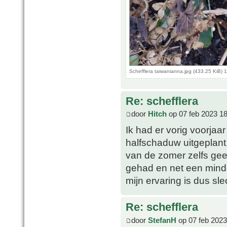
Schefflera taiwanianna.jpg (433.25 KiB)
Re: schefflera
door
Hitch
op 07 feb 2023 18
Ik had er vorig voorjaa
halfschaduw uitgeplant.
van de zomer zelfs ge
gehad en net een mind
mijn ervaring is dus sl
Re: schefflera
door
StefanH
op 07 feb 2023