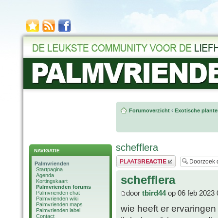
Forumoverzicht
‹
Exotische plant
schefflera
NAVIGATIE
Plaats een reactie
Palmvrienden
Startpagina
Agenda
schefflera
Kortingskaart
Palmvrienden forums
door
tbird44
op 06 feb 2023 
Palmvrienden chat
Palmvrienden wiki
Palmvrienden maps
wie heeft er ervaringen
Palmvrienden label
Contact