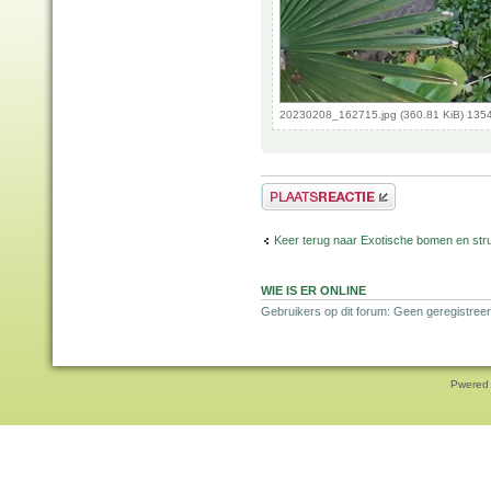
20230208_162715.jpg (360.81 KiB) 135
Plaats een reactie
Keer terug naar Exotische bomen en str
WIE IS ER ONLINE
Gebruikers op dit forum: Geen geregistreer
Pwered