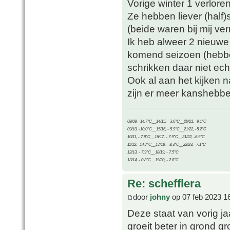
Vorige winter 1 verlore
Ze hebben liever (half)
(beide waren bij mij ver
Ik heb alweer 2 nieuwe 
komend seizoen (hebben
schrikken daar niet ech
Ook al aan het kijken n
zijn er meer kanshebbe
08/09, -14.7°C__14/15, - 3.6°C__20/21, -9.1°C
09/10, -10.0°C__15/16, - 5.9°C__21/22, -5.2°C
10/11, - 7.9°C__16/17, - 7.9°C__21/22, -6.9°C
11/12, -14.7°C__17/18, - 8.3°C__22/23, -7.1°C
12/13, - 7.9°C__18/19, - 7.5°C
13/14, - 0.8°C__19/20, - 2.8°C
Re: schefflera
door
johny
op 07 feb 2023 1
Deze staat van vorig j
groeit beter in grond g