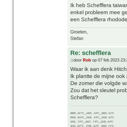
Ik heb Schefflera taiwa
enkel probleem mee geh
een Schefflera rhododendr
Groeten,
Stefan
Re: schefflera
door
Rob
op 07 feb 2023 23:
Waar ik aan denk Hitch
Ik plantte de mijne ook 
De zomer die volgde w
Zou dat het sleutel pr
Schefflera?
08/09, -14.7°C__14/15, - 3.6°C__20/21, -9.1°C
09/10, -10.0°C__15/16, - 5.9°C__21/22, -5.2°C
10/11, - 7.9°C__16/17, - 7.9°C__21/22, -6.9°C
11/12, -14.7°C__17/18, - 8.3°C__22/23, -7.1°C