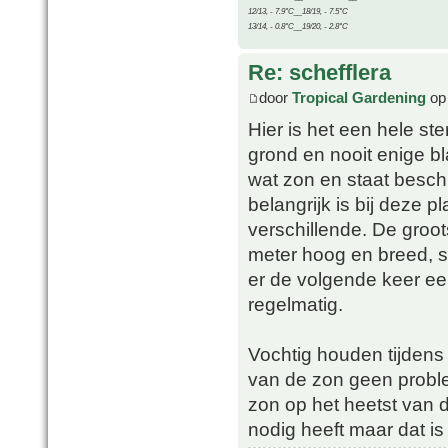
12/13, - 7.9°C__18/19, - 7.5°C
13/14, - 0.8°C__19/20, - 2.8°C
Re: schefflera
door
Tropical Gardening
op 
Hier is het een hele ste
grond en nooit enige bl
wat zon en staat beschu
belangrijk is bij deze p
verschillende. De groots
meter hoog en breed, st
er de volgende keer e
regelmatig.
Vochtig houden tijdens 
van de zon geen probleem
zon op het heetst van d
nodig heeft maar dat is