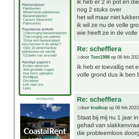
ik heb er 2 in pot en d
Plantenlijsten
nog 2 stuks over
Palmbomen
Winterharde palmbomen
het wil maar niet lukken
Bananenplanten
Canna's (bloemriet)
Palmvarens
ik wil ze nu de volle gr
Populairste artikels
wie heeft ze in de volle
1)
Verzorging bananenplanten
2)
Verzorging van palmen
3)
Hoe een bananenplant
beschermen in de winter?
Re: schefflera
4)
De 10 winterhardste
palmbomen ter wereld
5)
Zaaien van avocado
door
Tom1986
op 06 feb 202
Handige pagina's
Ik heb er toevallig net
Exoten adressen
Veel gestelde vragen
volle grond dus ik ben
Hoe foto's uploaden
Richtlijnen
Disclaimer
Link naar ons
Links
Re: schefflera
SPONSORS
door
knalkop
op 06 feb 2023
Staat bij mij nu 1 jaar 
gehad van slakkenvraat 
die probleemloos doorg