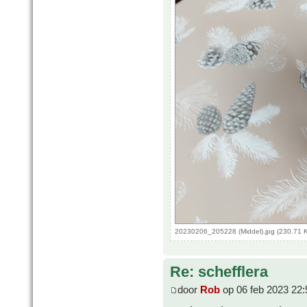
20230206_205228 (Middel).jpg (230.71 
Re: schefflera
door
Rob
op 06 feb 2023 22: