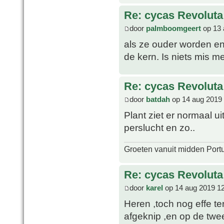
Re: cycas Revoluta
door
palmboomgeert
op 13 
als ze ouder worden en 
de kern. Is niets mis m
Re: cycas Revoluta
door
batdah
op 14 aug 2019 
Plant ziet er normaal u
perslucht en zo..
Groeten vanuit midden Port
Re: cycas Revoluta
door
karel
op 14 aug 2019 1
Heren ,toch nog effe te
afgeknip ,en op de twee