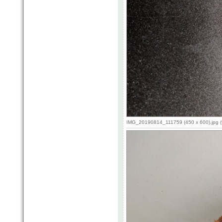
IMG_20190814_111759 (450 x 600).jpg (