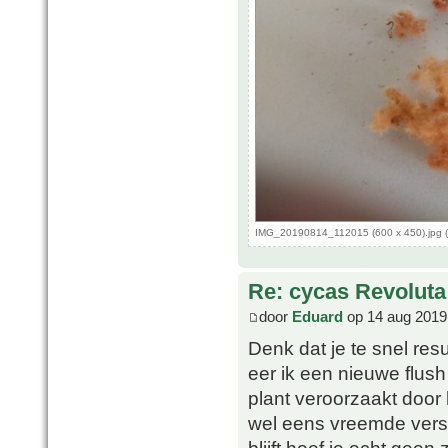
IMG_20190814_112015 (600 x 450).jpg (
Re: cycas Revoluta
door
Eduard
op 14 aug 2019
Denk dat je te snel resu
eer ik een nieuwe flush 
plant veroorzaakt door
wel eens vreemde versc