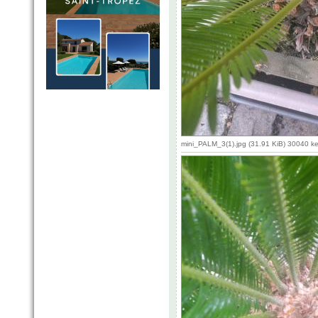
mini_PALM_3(1).jpg (31.91 KiB) 30040 k