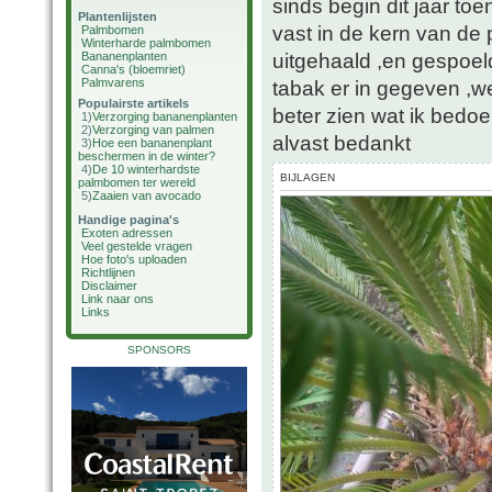
sinds begin dit jaar toe
Plantenlijsten
vast in de kern van de 
Palmbomen
Winterharde palmbomen
uitgehaald ,en gespoel
Bananenplanten
Canna's (bloemriet)
Palmvarens
tabak er in gegeven ,wee
Populairste artikels
beter zien wat ik bedoe
1)
Verzorging bananenplanten
2)
Verzorging van palmen
alvast bedankt
3)
Hoe een bananenplant
beschermen in de winter?
4)
De 10 winterhardste
BIJLAGEN
palmbomen ter wereld
5)
Zaaien van avocado
Handige pagina's
Exoten adressen
Veel gestelde vragen
Hoe foto's uploaden
Richtlijnen
Disclaimer
Link naar ons
Links
SPONSORS