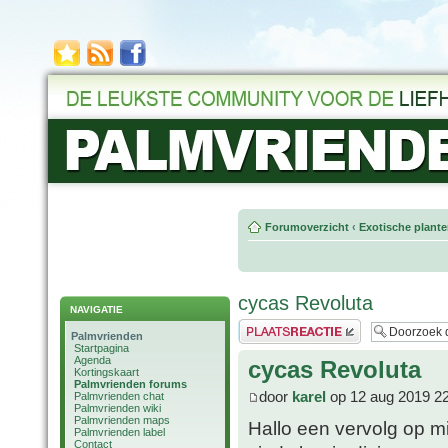
Forumoverzicht
‹
Exotische plant
cycas Revoluta
NAVIGATIE
Plaats een reactie
Palmvrienden
Startpagina
Agenda
cycas Revoluta
Kortingskaart
Palmvrienden forums
door
karel
op 12 aug 2019 2
Palmvrienden chat
Palmvrienden wiki
Palmvrienden maps
Hallo een vervolg op mi
Palmvrienden label
Contact