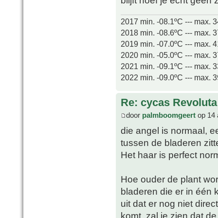
blijft hoef je echt gee
2017 min. -08.1ºC --- max. 
2018 min. -08.6ºC --- max. 
2019 min. -07.0ºC --- max. 
2020 min. -05.0ºC --- max. 
2021 min. -09.1ºC --- max. 
2022 min. -09.0ºC --- max. 
Re: cycas Revoluta
door
palmboomgeert
op 14 
die angel is normaal, 
tussen de bladeren zitt
Het haar is perfect norm
Hoe ouder de plant wor
bladeren die er in één k
uit dat er nog niet dir
komt, zal je zien dat d