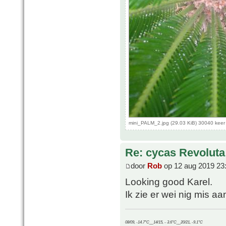
mini_PALM_2.jpg (29.03 KiB) 30040 kee
Re: cycas Revoluta
door
Rob
op 12 aug 2019 23
Looking good Karel.
Ik zie er wei nig mis aan
08/09, -14.7°C__14/15, - 3.6°C__20/21, -9.1°C