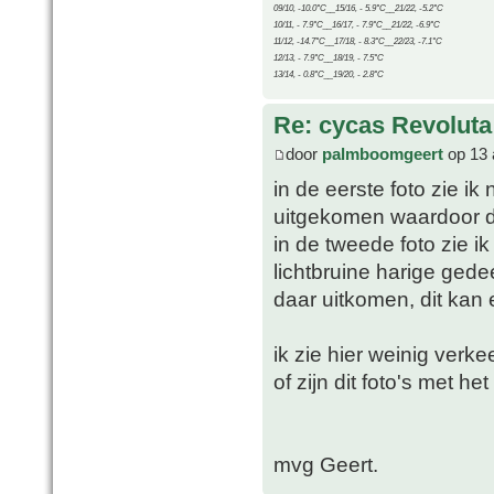
09/10, -10.0°C__15/16, - 5.9°C__21/22, -5.2°C
10/11, - 7.9°C__16/17, - 7.9°C__21/22, -6.9°C
11/12, -14.7°C__17/18, - 8.3°C__22/23, -7.1°C
12/13, - 7.9°C__18/19, - 7.5°C
13/14, - 0.8°C__19/20, - 2.8°C
Re: cycas Revoluta
door
palmboomgeert
op 13 
in de eerste foto zie ik
uitgekomen waardoor de 
in de tweede foto zie i
lichtbruine harige gede
daar uitkomen, dit kan 
ik zie hier weinig verke
of zijn dit foto's met 
mvg Geert.