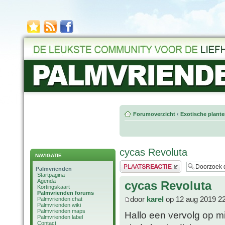
Forumoverzicht
‹
Exotische plant
cycas Revoluta
NAVIGATIE
Plaats een reactie
Palmvrienden
Startpagina
Agenda
cycas Revoluta
Kortingskaart
Palmvrienden forums
door
karel
op 12 aug 2019 2
Palmvrienden chat
Palmvrienden wiki
Palmvrienden maps
Hallo een vervolg op mi
Palmvrienden label
Contact