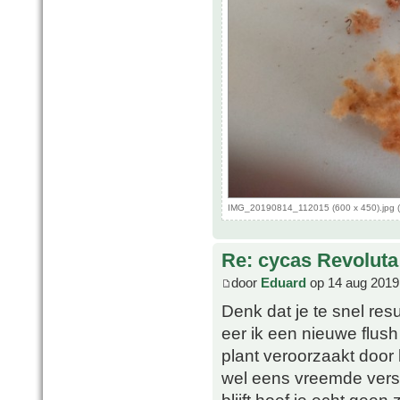
IMG_20190814_112015 (600 x 450).jpg (
Re: cycas Revoluta
door
Eduard
op 14 aug 2019
Denk dat je te snel resu
eer ik een nieuwe flush 
plant veroorzaakt door
wel eens vreemde versc