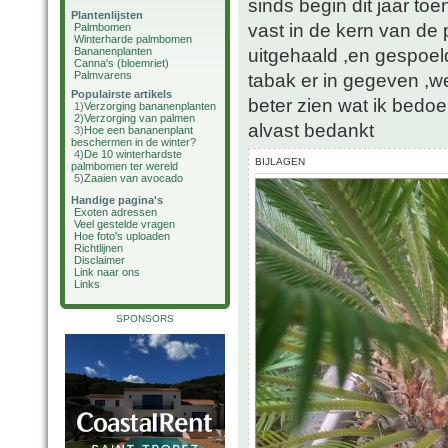
sinds begin dit jaar toe
Plantenlijsten
vast in de kern van de 
Palmbomen
Winterharde palmbomen
uitgehaald ,en gespoel
Bananenplanten
Canna's (bloemriet)
Palmvarens
tabak er in gegeven ,wee
Populairste artikels
beter zien wat ik bedoe
1)
Verzorging bananenplanten
2)
Verzorging van palmen
alvast bedankt
3)
Hoe een bananenplant
beschermen in de winter?
4)
De 10 winterhardste
BIJLAGEN
palmbomen ter wereld
5)
Zaaien van avocado
Handige pagina's
Exoten adressen
Veel gestelde vragen
Hoe foto's uploaden
Richtlijnen
Disclaimer
Link naar ons
Links
SPONSORS