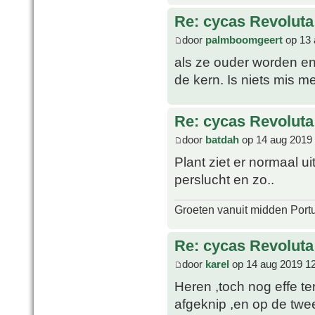
Re: cycas Revoluta
door
palmboomgeert
op 13 
als ze ouder worden en 
de kern. Is niets mis m
Re: cycas Revoluta
door
batdah
op 14 aug 2019 
Plant ziet er normaal u
perslucht en zo..
Groeten vanuit midden Port
Re: cycas Revoluta
door
karel
op 14 aug 2019 1
Heren ,toch nog effe te
afgeknip ,en op de twee