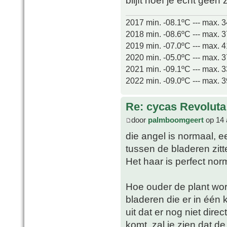
blijft hoef je echt gee
2017 min. -08.1ºC --- max. 
2018 min. -08.6ºC --- max. 
2019 min. -07.0ºC --- max. 
2020 min. -05.0ºC --- max. 
2021 min. -09.1ºC --- max. 
2022 min. -09.0ºC --- max. 
Re: cycas Revoluta
door
palmboomgeert
op 14 
die angel is normaal, 
tussen de bladeren zitt
Het haar is perfect norm
Hoe ouder de plant wor
bladeren die er in één k
uit dat er nog niet dir
komt, zal je zien dat d