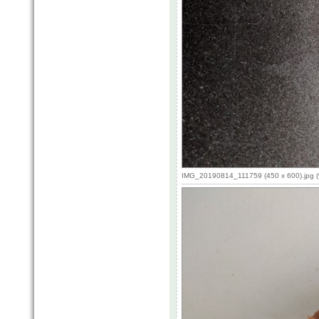
IMG_20190814_111759 (450 x 600).jpg (