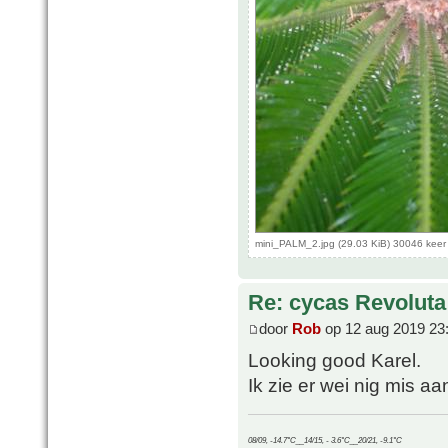
mini_PALM_2.jpg (29.03 KiB) 30046 kee
Re: cycas Revoluta
door
Rob
op 12 aug 2019 23
Looking good Karel.
Ik zie er wei nig mis aan
08/09, -14.7°C__14/15, - 3.6°C__20/21, -9.1°C