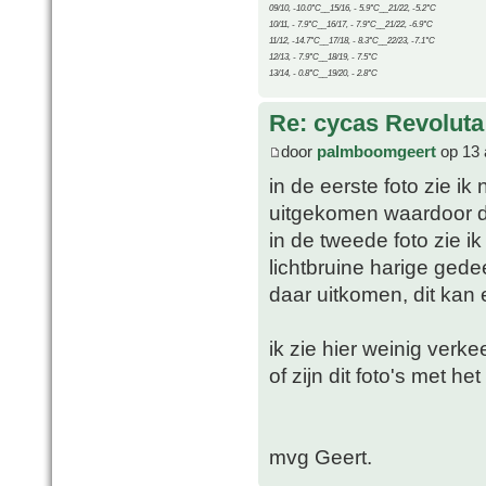
09/10, -10.0°C__15/16, - 5.9°C__21/22, -5.2°C
10/11, - 7.9°C__16/17, - 7.9°C__21/22, -6.9°C
11/12, -14.7°C__17/18, - 8.3°C__22/23, -7.1°C
12/13, - 7.9°C__18/19, - 7.5°C
13/14, - 0.8°C__19/20, - 2.8°C
Re: cycas Revoluta
door
palmboomgeert
op 13 
in de eerste foto zie ik
uitgekomen waardoor de 
in de tweede foto zie i
lichtbruine harige gede
daar uitkomen, dit kan 
ik zie hier weinig verke
of zijn dit foto's met 
mvg Geert.