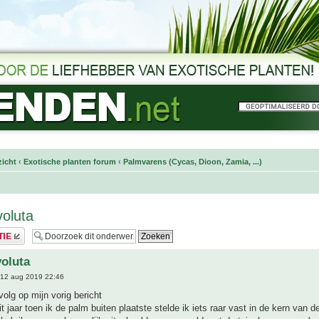
icht
‹
Exotische planten forum
‹
Palmvarens (Cycas, Dioon, Zamia, ...)
oluta
oluta
12 aug 2019 22:46
volg op mijn vorig bericht
t jaar toen ik de palm buiten plaatste stelde ik iets raar vast in de kern van d