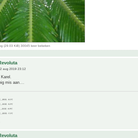
pg (29.03 KiB) 30045 keer bekeken
Revoluta
2 aug 2019 23:12
 Karel.
nig mis aan....
C__20/21, -9.1°C
C__21/22, -5.2°C
C__21/22, -6.9°C
C__22/23, -7.1°C
Revoluta