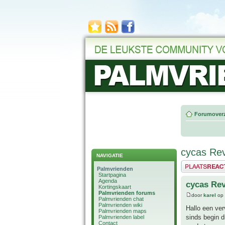
Forumoverz
cycas Rev
NAVIGATIE
Plaats een reactie
Palmvrienden
Startpagina
Agenda
cycas Rev
Kortingskaart
Palmvrienden forums
door
karel
op 
Palmvrienden chat
Palmvrienden wiki
Hallo een ver
Palmvrienden maps
sinds begin di
Palmvrienden label
Contact