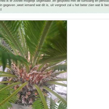
heb ik er zoveel mogelijk uitgehaald ,en gespoeld met de tuinslang en persluc
in gegeven ,weet iemand wat dit is, uit vergroot zal u het beter zien wat ik be
kt