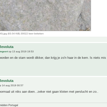
0).jpg (63.04 KiB) 30022 keer bekeken
Revoluta
mgeert
op 13 aug 2019 19:53
worden en de stam wordt dikker, dan krijg je zo'n haar in de kern. Is niets mi
Revoluta
p 14 aug 2019 00:57
 normaal uit niks aan doen...zeker niet gaan kloten met perslucht en zo..
midden Portugal