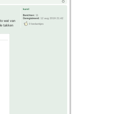
karel
Berichten:
11
Geregistreerd:
12 aug 2019 21:42
oto wat van
0 bedankjes
de takken