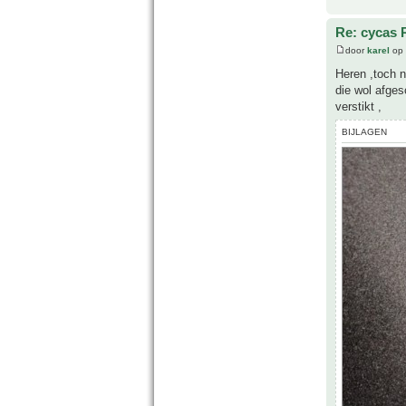
Re: cycas 
door
karel
op 
Heren ,toch n
die wol afges
verstikt ,
BIJLAGEN