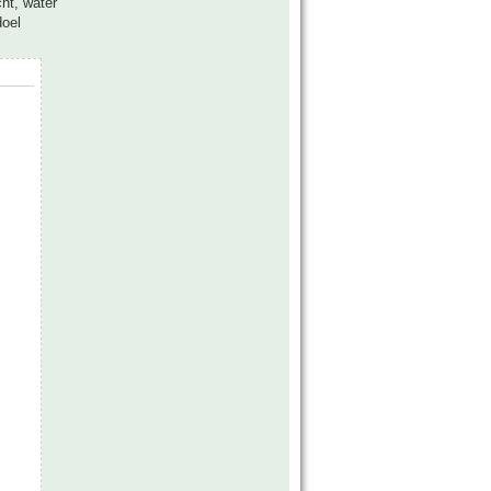
ht, water
doel