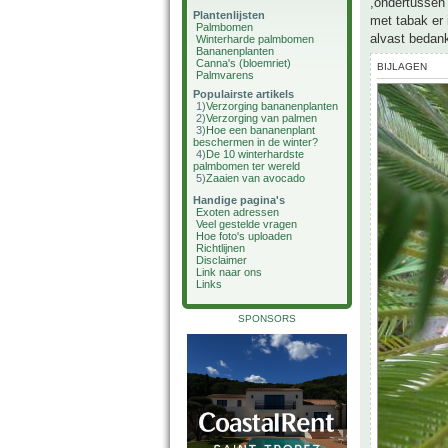
,ondertussen 
Plantenlijsten
met tabak er 
Palmbomen
alvast bedan
Winterharde palmbomen
Bananenplanten
Canna's (bloemriet)
BIJLAGEN
Palmvarens
Populairste artikels
1)
Verzorging bananenplanten
2)
Verzorging van palmen
3)
Hoe een bananenplant
beschermen in de winter?
4)
De 10 winterhardste
palmbomen ter wereld
5)
Zaaien van avocado
Handige pagina's
Exoten adressen
Veel gestelde vragen
Hoe foto's uploaden
Richtlijnen
Disclaimer
Link naar ons
Links
SPONSORS