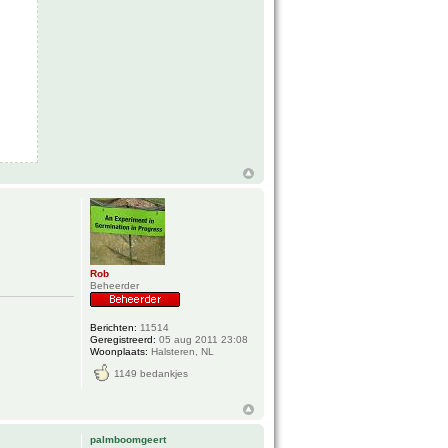
Rob
Beheerder
Berichten:
11514
Geregistreerd:
05 aug 2011 23:08
Woonplaats:
Halsteren, NL
1149 bedankjes
palmboomgeert