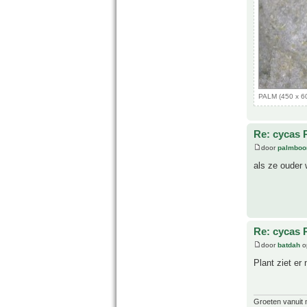
PALM (450 x 60
Re: cycas 
door
palmboo
als ze ouder 
Re: cycas 
door
batdah
o
Plant ziet er
Groeten vanuit 