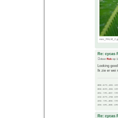
mini_PALM_2.j
Re: cycas 
door
Rob
op 1
Looking good
Ik zie er wei 
08/09, -14.7°C__14/15, - 3.6°
09/10, -10.0°C__15/16, - 5.9°
10/11, - 7.9°C__16/17, - 7.9°
11/12, -14.7°C__17/18, - 8.3°
12/13, - 7.9°C__18/19, - 7.5°C
13/14, - 0.8°C__19/20, - 2.8°C
Re: cycas 