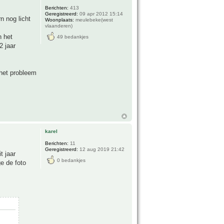
Berichten:
413
Geregistreerd:
09 apr 2012 15:14
n nog licht
Woonplaats:
meulebeke(west
vlaanderen)
n het
49 bedankjes
2 jaar
t het probleem
karel
Berichten:
11
Geregistreerd:
12 aug 2019 21:42
t jaar
0 bedankjes
ge de foto