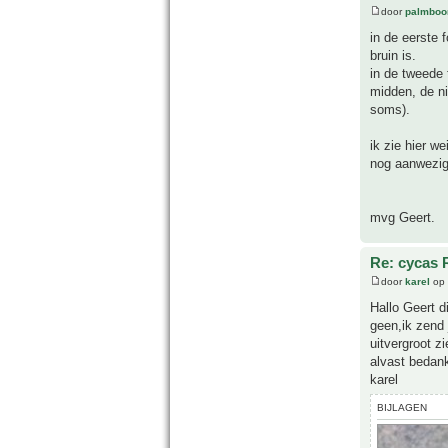
door
palmboo
in de eerste 
bruin is.
in de tweede 
midden, de ni
soms).
ik zie hier we
nog aanwezi
mvg Geert.
Re: cycas 
door
karel
op 
Hallo Geert di
geen,ik zend j
uitvergroot zi
alvast bedank
karel
BIJLAGEN