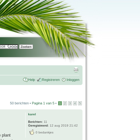
Help
Registreren
Inloggen
50 berichten •
Pagina
1
van
5
•
1
2
3
4
5
karel
Berichten:
11
Geregistreerd:
12 aug 2019 21:42
0 bedankjes
e plant