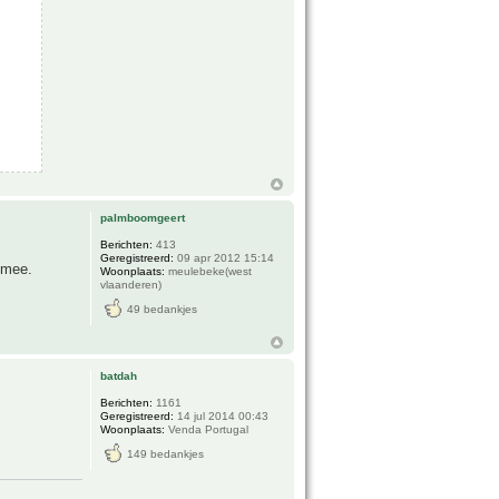
palmboomgeert
Berichten:
413
Geregistreerd:
09 apr 2012 15:14
s mee.
Woonplaats:
meulebeke(west
vlaanderen)
49 bedankjes
batdah
Berichten:
1161
Geregistreerd:
14 jul 2014 00:43
Woonplaats:
Venda Portugal
149 bedankjes