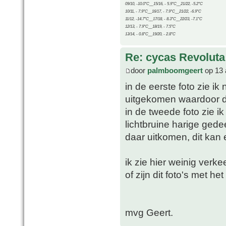
09/10, -10.0°C__15/16, - 5.9°C__21/22, -5.2°C
10/11, - 7.9°C__16/17, - 7.9°C__21/22, -6.9°C
11/12, -14.7°C__17/18, - 8.3°C__22/23, -7.1°C
12/13, - 7.9°C__18/19, - 7.5°C
13/14, - 0.8°C__19/20, - 2.8°C
Re: cycas Revoluta
door
palmboomgeert
op 13 
in de eerste foto zie ik
uitgekomen waardoor de 
in de tweede foto zie i
lichtbruine harige gede
daar uitkomen, dit kan 
ik zie hier weinig verke
of zijn dit foto's met 
mvg Geert.