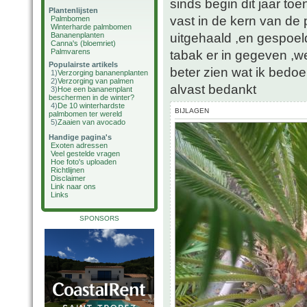
sinds begin dit jaar toe
Plantenlijsten
vast in de kern van de 
Palmbomen
Winterharde palmbomen
uitgehaald ,en gespoel
Bananenplanten
Canna's (bloemriet)
Palmvarens
tabak er in gegeven ,wee
Populairste artikels
beter zien wat ik bedoe
1)
Verzorging bananenplanten
2)
Verzorging van palmen
alvast bedankt
3)
Hoe een bananenplant
beschermen in de winter?
4)
De 10 winterhardste
BIJLAGEN
palmbomen ter wereld
5)
Zaaien van avocado
Handige pagina's
Exoten adressen
Veel gestelde vragen
Hoe foto's uploaden
Richtlijnen
Disclaimer
Link naar ons
Links
SPONSORS