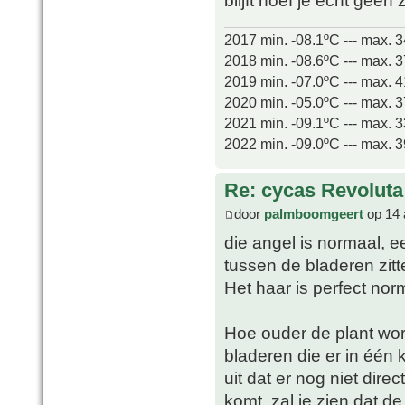
blijft hoef je echt gee
2017 min. -08.1ºC --- max. 
2018 min. -08.6ºC --- max. 
2019 min. -07.0ºC --- max. 
2020 min. -05.0ºC --- max. 
2021 min. -09.1ºC --- max. 
2022 min. -09.0ºC --- max. 
Re: cycas Revoluta
door
palmboomgeert
op 14 
die angel is normaal, 
tussen de bladeren zitt
Het haar is perfect norm
Hoe ouder de plant wor
bladeren die er in één k
uit dat er nog niet dir
komt, zal je zien dat d