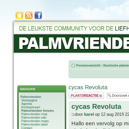
Forumoverzicht
‹
Exotische plant
cycas Revoluta
NAVIGATIE
Plaats een reactie
Palmvrienden
Startpagina
Agenda
cycas Revoluta
Kortingskaart
Palmvrienden forums
door
karel
op 12 aug 2019 2
Palmvrienden chat
Palmvrienden wiki
Palmvrienden maps
Hallo een vervolg op mi
Palmvrienden label
Contact