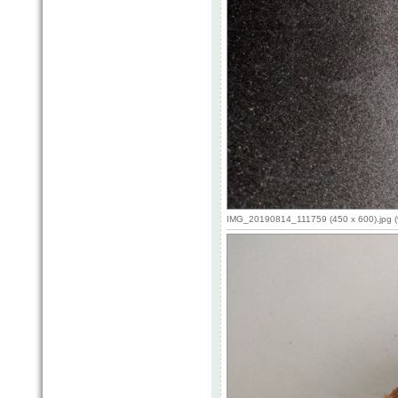
IMG_20190814_111759 (450 x 600).jpg (