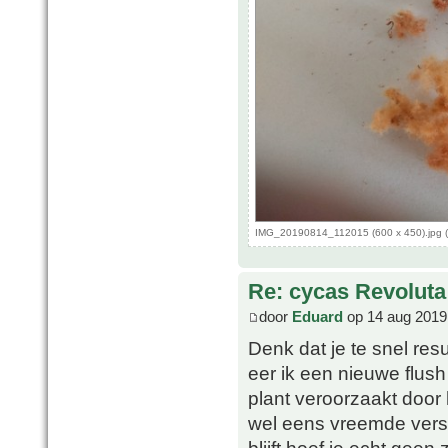
IMG_20190814_112015 (600 x 450).jpg (
Re: cycas Revoluta
door
Eduard
op 14 aug 2019
Denk dat je te snel resu
eer ik een nieuwe flush 
plant veroorzaakt door
wel eens vreemde versc