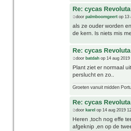
Re: cycas Revoluta
door
palmboomgeert
op 13 
als ze ouder worden en 
de kern. Is niets mis m
Re: cycas Revoluta
door
batdah
op 14 aug 2019 
Plant ziet er normaal u
perslucht en zo..
Groeten vanuit midden Port
Re: cycas Revoluta
door
karel
op 14 aug 2019 1
Heren ,toch nog effe te
afgeknip ,en op de twee