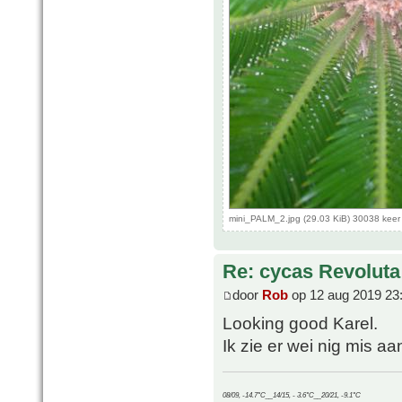
mini_PALM_2.jpg (29.03 KiB) 30038 kee
Re: cycas Revoluta
door
Rob
op 12 aug 2019 23
Looking good Karel.
Ik zie er wei nig mis aan
08/09, -14.7°C__14/15, - 3.6°C__20/21, -9.1°C