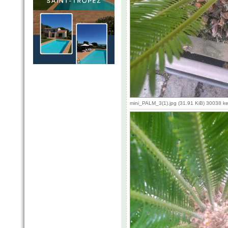
mini_PALM_3(1).jpg (31.91 KiB) 30038 k