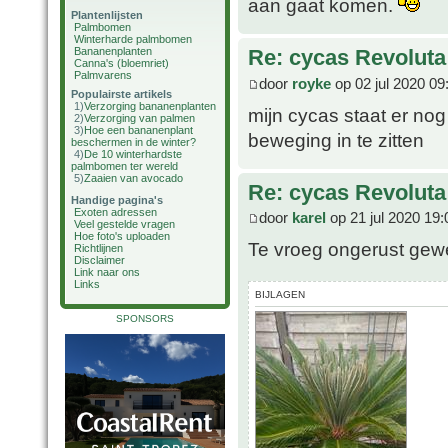
aan gaat komen.
Plantenlijsten
Palmbomen
Winterharde palmbomen
Bananenplanten
Re: cycas Revoluta
Canna's (bloemriet)
Palmvarens
door
royke
op 02 jul 2020 09
Populairste artikels
1)
Verzorging bananenplanten
mijn cycas staat er nog
2)
Verzorging van palmen
3)
Hoe een bananenplant
beweging in te zitten
beschermen in de winter?
4)
De 10 winterhardste
palmbomen ter wereld
5)
Zaaien van avocado
Re: cycas Revoluta
Handige pagina's
Exoten adressen
door
karel
op 21 jul 2020 19:
Veel gestelde vragen
Hoe foto's uploaden
Te vroeg ongerust gewee
Richtlijnen
Disclaimer
Link naar ons
Links
BIJLAGEN
SPONSORS