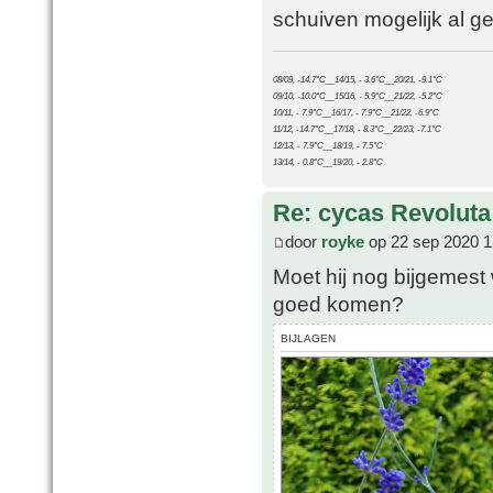
schuiven mogelijk al ge
08/09, -14.7°C__14/15, - 3.6°C__20/21, -9.1°C
09/10, -10.0°C__15/16, - 5.9°C__21/22, -5.2°C
10/11, - 7.9°C__16/17, - 7.9°C__21/22, -6.9°C
11/12, -14.7°C__17/18, - 8.3°C__22/23, -7.1°C
12/13, - 7.9°C__18/19, - 7.5°C
13/14, - 0.8°C__19/20, - 2.8°C
Re: cycas Revoluta
door
royke
op 22 sep 2020 1
Moet hij nog bijgemest 
goed komen?
BIJLAGEN