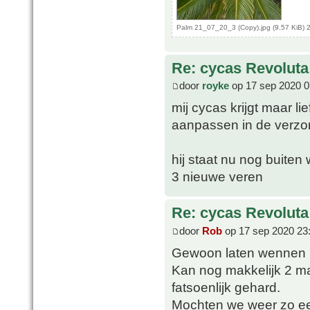
Palm 21_07_20_3 (Copy).jpg (9.57 KiB) 
Re: cycas Revoluta
door
royke
op 17 sep 2020 0
mij cycas krijgt maar l
aanpassen in de verzo
hij staat nu nog buite
3 nieuwe veren
Re: cycas Revoluta
door
Rob
op 17 sep 2020 23
Gewoon laten wennen 
Kan nog makkelijk 2 ma
fatsoenlijk gehard.
Mochten we weer zo een