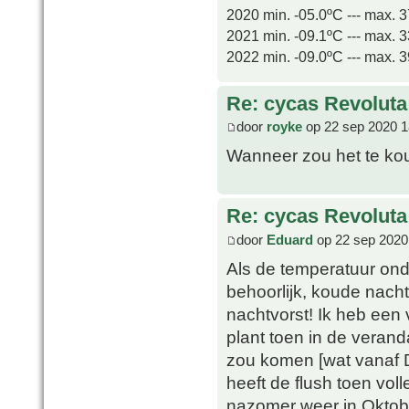
2020 min. -05.0ºC --- max. 
2021 min. -09.1ºC --- max. 
2022 min. -09.0ºC --- max. 
Re: cycas Revoluta
door
royke
op 22 sep 2020 1
Wanneer zou het te kou
Re: cycas Revoluta
door
Eduard
op 22 sep 2020
Als de temperatuur ond
behoorlijk, koude nach
nachtvorst! Ik heb een 
plant toen in de verand
zou komen [wat vanaf D
heeft de flush toen vol
nazomer weer in Oktobe