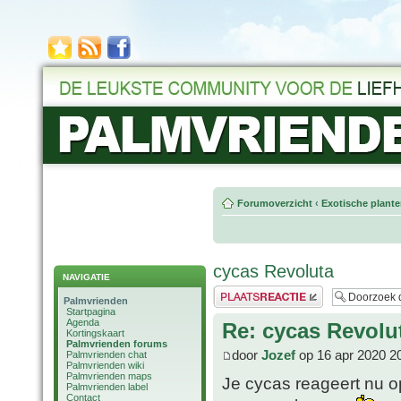
Forumoverzicht
‹
Exotische plant
cycas Revoluta
NAVIGATIE
Plaats een reactie
Palmvrienden
Startpagina
Agenda
Re: cycas Revolu
Kortingskaart
Palmvrienden forums
door
Jozef
op 16 apr 2020 2
Palmvrienden chat
Palmvrienden wiki
Palmvrienden maps
Je cycas reageert nu o
Palmvrienden label
Contact