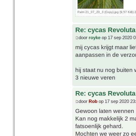
Palm 21_07_20_3 (Copy).jpg (9.57 KiB) 
Re: cycas Revoluta
door
royke
op 17 sep 2020 0
mij cycas krijgt maar l
aanpassen in de verzo
hij staat nu nog buite
3 nieuwe veren
Re: cycas Revoluta
door
Rob
op 17 sep 2020 23
Gewoon laten wennen 
Kan nog makkelijk 2 ma
fatsoenlijk gehard.
Mochten we weer zo een