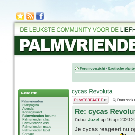
Forumoverzicht
‹
Exotische plant
cycas Revoluta
NAVIGATIE
Plaats een reactie
Palmvrienden
Startpagina
Agenda
Re: cycas Revolu
Kortingskaart
Palmvrienden forums
door
Jozef
op 16 apr 2020 2
Palmvrienden chat
Palmvrienden wiki
Palmvrienden maps
Je cycas reageert nu o
Palmvrienden label
Contact