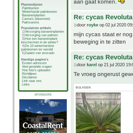
aan gaat komen.
Plantenlijsten
Palmbomen
Winterharde palmbomen
Bananenplanten
Re: cycas Revoluta
Canna's (bloemriet)
Palmvarens
door
royke
op 02 jul 2020 09
Populairste artikels
1)
Verzorging bananenplanten
mijn cycas staat er nog
2)
Verzorging van palmen
3)
Hoe een bananenplant
beweging in te zitten
beschermen in de winter?
4)
De 10 winterhardste
palmbomen ter wereld
5)
Zaaien van avocado
Re: cycas Revoluta
Handige pagina's
Exoten adressen
door
karel
op 21 jul 2020 19:
Veel gestelde vragen
Hoe foto's uploaden
Te vroeg ongerust gewee
Richtlijnen
Disclaimer
Link naar ons
Links
BIJLAGEN
SPONSORS