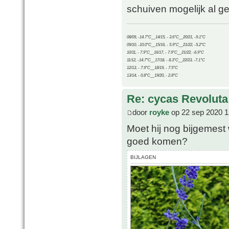
schuiven mogelijk al ge
08/09, -14.7°C__14/15, - 3.6°C__20/21, -9.1°C
09/10, -10.0°C__15/16, - 5.9°C__21/22, -5.2°C
10/11, - 7.9°C__16/17, - 7.9°C__21/22, -6.9°C
11/12, -14.7°C__17/18, - 8.3°C__22/23, -7.1°C
12/13, - 7.9°C__18/19, - 7.5°C
13/14, - 0.8°C__19/20, - 2.8°C
Re: cycas Revoluta
door
royke
op 22 sep 2020 1
Moet hij nog bijgemest 
goed komen?
BIJLAGEN