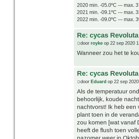
2020 min. -05.0ºC --- max. 
2021 min. -09.1ºC --- max. 
2022 min. -09.0ºC --- max. 
Re: cycas Revoluta
door
royke
op 22 sep 2020 1
Wanneer zou het te kou
Re: cycas Revoluta
door
Eduard
op 22 sep 2020
Als de temperatuur ond
behoorlijk, koude nach
nachtvorst! Ik heb een 
plant toen in de verand
zou komen [wat vanaf D
heeft de flush toen vol
nazomer weer in Oktobe