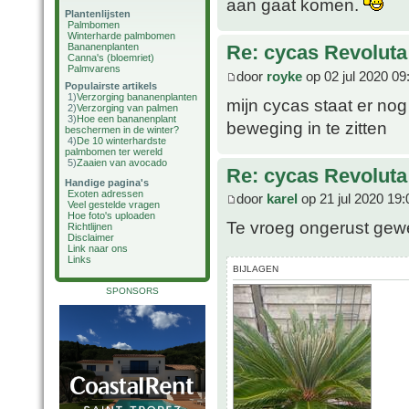
aan gaat komen.
Plantenlijsten
Palmbomen
Winterharde palmbomen
Bananenplanten
Re: cycas Revoluta
Canna's (bloemriet)
Palmvarens
door
royke
op 02 jul 2020 09
Populairste artikels
1)
Verzorging bananenplanten
mijn cycas staat er nog
2)
Verzorging van palmen
3)
Hoe een bananenplant
beweging in te zitten
beschermen in de winter?
4)
De 10 winterhardste
palmbomen ter wereld
5)
Zaaien van avocado
Re: cycas Revoluta
Handige pagina's
Exoten adressen
door
karel
op 21 jul 2020 19:
Veel gestelde vragen
Hoe foto's uploaden
Te vroeg ongerust gewee
Richtlijnen
Disclaimer
Link naar ons
Links
BIJLAGEN
SPONSORS