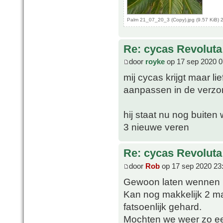
Palm 21_07_20_3 (Copy).jpg (9.57 KiB) 
Re: cycas Revoluta
door
royke
op 17 sep 2020 0
mij cycas krijgt maar l
aanpassen in de verzo
hij staat nu nog buite
3 nieuwe veren
Re: cycas Revoluta
door
Rob
op 17 sep 2020 23
Gewoon laten wennen 
Kan nog makkelijk 2 ma
fatsoenlijk gehard.
Mochten we weer zo een