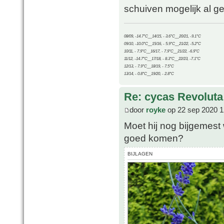
schuiven mogelijk al ge
08/09, -14.7°C__14/15, - 3.6°C__20/21, -9.1°C
09/10, -10.0°C__15/16, - 5.9°C__21/22, -5.2°C
10/11, - 7.9°C__16/17, - 7.9°C__21/22, -6.9°C
11/12, -14.7°C__17/18, - 8.3°C__22/23, -7.1°C
12/13, - 7.9°C__18/19, - 7.5°C
13/14, - 0.8°C__19/20, - 2.8°C
Re: cycas Revoluta
door
royke
op 22 sep 2020 1
Moet hij nog bijgemest 
goed komen?
BIJLAGEN