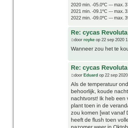
2020 min. -05.0ºC --- max. 
2021 min. -09.1ºC --- max. 
2022 min. -09.0ºC --- max. 
Re: cycas Revoluta
door
royke
op 22 sep 2020 1
Wanneer zou het te kou
Re: cycas Revoluta
door
Eduard
op 22 sep 2020
Als de temperatuur ond
behoorlijk, koude nach
nachtvorst! Ik heb een 
plant toen in de verand
zou komen [wat vanaf D
heeft de flush toen vol
nazomer weer in Oktobe