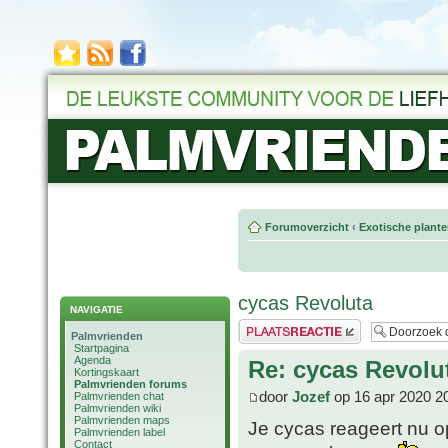
Forumoverzicht
‹
Exotische plant
cycas Revoluta
NAVIGATIE
Plaats een reactie
Palmvrienden
Startpagina
Agenda
Re: cycas Revolu
Kortingskaart
Palmvrienden forums
door
Jozef
op 16 apr 2020 2
Palmvrienden chat
Palmvrienden wiki
Palmvrienden maps
Je cycas reageert nu o
Palmvrienden label
Contact