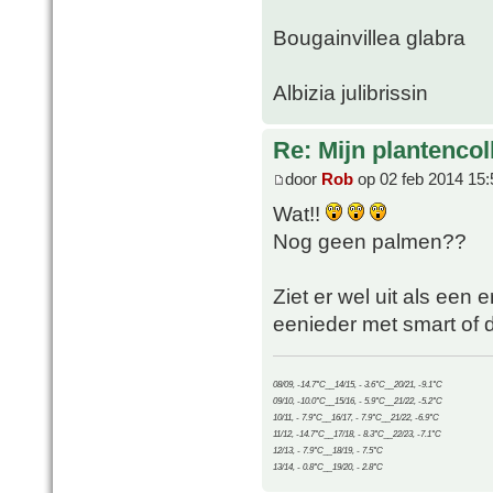
Bougainvillea glabra
Albizia julibrissin
Re: Mijn plantencol
door
Rob
op 02 feb 2014 15:
Wat!!
Nog geen palmen??
Ziet er wel uit als een er
eenieder met smart of 
08/09, -14.7°C__14/15, - 3.6°C__20/21, -9.1°C
09/10, -10.0°C__15/16, - 5.9°C__21/22, -5.2°C
10/11, - 7.9°C__16/17, - 7.9°C__21/22, -6.9°C
11/12, -14.7°C__17/18, - 8.3°C__22/23, -7.1°C
12/13, - 7.9°C__18/19, - 7.5°C
13/14, - 0.8°C__19/20, - 2.8°C