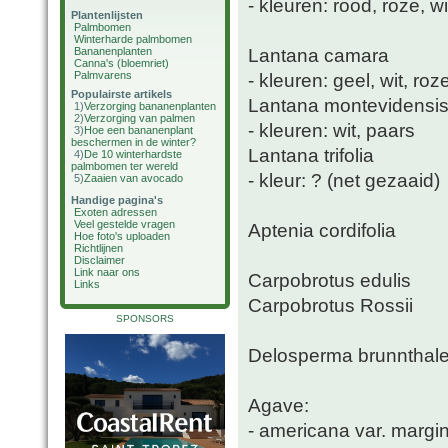
- kleuren: rood, roze, w
Plantenlijsten
Palmbomen
Winterharde palmbomen
Lantana camara
Bananenplanten
Canna's (bloemriet)
Palmvarens
- kleuren: geel, wit, roz
Populairste artikels
Lantana montevidensi
1)
Verzorging bananenplanten
2)
Verzorging van palmen
- kleuren: wit, paars
3)
Hoe een bananenplant
beschermen in de winter?
Lantana trifolia
4)
De 10 winterhardste
palmbomen ter wereld
- kleur: ? (net gezaaid)
5)
Zaaien van avocado
Handige pagina's
Exoten adressen
Veel gestelde vragen
Aptenia cordifolia
Hoe foto's uploaden
Richtlijnen
Disclaimer
Link naar ons
Carpobrotus edulis
Links
Carpobrotus Rossii
SPONSORS
Delosperma brunnthale
Agave:
- americana var. margi