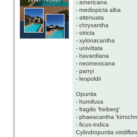
- americana
- mediopicta alba
- attenuata
- chrysantha
- stricta
- xylonacantha
- univittata
- havardiana
- neomexicana
- parryi
- leopoldii
Opuntia
- humifusa
- fragilis 'freiberg'
- phaeacantha 'kirrschr
- ficus-indica
Cylindropuntia viridiflor