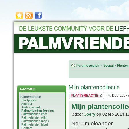
Forumoverzicht
‹
Sociaal
‹
Planten
Mijn plantencollectie
NAVIGATIE
Plaats een reactie
Palmvrienden
Startpagina
Agenda
Mijn plantencolle
Kortingskaart
Palmvrienden forums
door
Joery
op 02 feb 2014 1
Palmvrienden chat
Palmvrienden wiki
Palmvrienden maps
Nerium oleander
Palmvrienden label
Contact