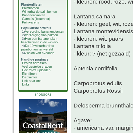
- kleuren: rood, roze, w
Plantenlijsten
Palmbomen
Winterharde palmbomen
Lantana camara
Bananenplanten
Canna's (bloemriet)
Palmvarens
- kleuren: geel, wit, roz
Populairste artikels
Lantana montevidensi
1)
Verzorging bananenplanten
2)
Verzorging van palmen
- kleuren: wit, paars
3)
Hoe een bananenplant
beschermen in de winter?
Lantana trifolia
4)
De 10 winterhardste
palmbomen ter wereld
- kleur: ? (net gezaaid)
5)
Zaaien van avocado
Handige pagina's
Exoten adressen
Veel gestelde vragen
Aptenia cordifolia
Hoe foto's uploaden
Richtlijnen
Disclaimer
Link naar ons
Carpobrotus edulis
Links
Carpobrotus Rossii
SPONSORS
Delosperma brunnthale
Agave:
- americana var. margi