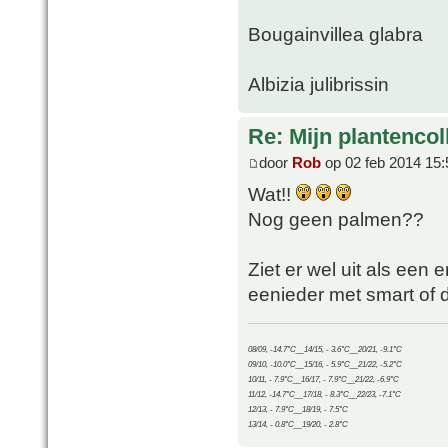
Bougainvillea glabra
Albizia julibrissin
Re: Mijn plantencol
door
Rob
op 02 feb 2014 15:
Wat!!
Nog geen palmen??
Ziet er wel uit als een er
eenieder met smart of 
08/09, -14.7°C__14/15, - 3.6°C__20/21, -9.1°C
09/10, -10.0°C__15/16, - 5.9°C__21/22, -5.2°C
10/11, - 7.9°C__16/17, - 7.9°C__21/22, -6.9°C
11/12, -14.7°C__17/18, - 8.3°C__22/23, -7.1°C
12/13, - 7.9°C__18/19, - 7.5°C
13/14, - 0.8°C__19/20, - 2.8°C