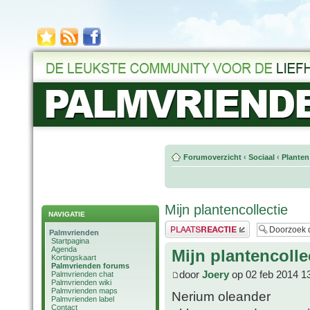
Forumoverzicht
‹
Sociaal
‹
Planten
Mijn plantencollectie
NAVIGATIE
Plaats een reactie
Palmvrienden
Startpagina
Agenda
Mijn plantencolle
Kortingskaart
Palmvrienden forums
door
Joery
op 02 feb 2014 1
Palmvrienden chat
Palmvrienden wiki
Palmvrienden maps
Nerium oleander
Palmvrienden label
Contact