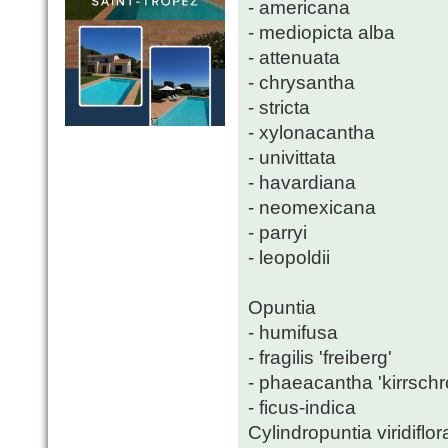
- americana
- mediopicta alba
- attenuata
- chrysantha
- stricta
- xylonacantha
- univittata
- havardiana
- neomexicana
- parryi
- leopoldii
Opuntia
- humifusa
- fragilis 'freiberg'
- phaeacantha 'kirrschr
- ficus-indica
Cylindropuntia viridiflor