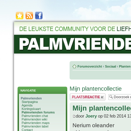
Forumoverzicht
‹
Sociaal
‹
Planten
Mijn plantencollectie
NAVIGATIE
Plaats een reactie
Palmvrienden
Startpagina
Agenda
Mijn plantencolle
Kortingskaart
Palmvrienden forums
door
Joery
op 02 feb 2014 1
Palmvrienden chat
Palmvrienden wiki
Palmvrienden maps
Nerium oleander
Palmvrienden label
Contact