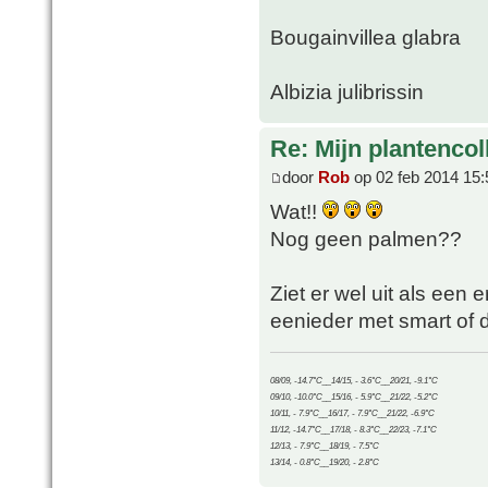
Bougainvillea glabra
Albizia julibrissin
Re: Mijn plantencol
door
Rob
op 02 feb 2014 15:
Wat!!
Nog geen palmen??
Ziet er wel uit als een er
eenieder met smart of 
08/09, -14.7°C__14/15, - 3.6°C__20/21, -9.1°C
09/10, -10.0°C__15/16, - 5.9°C__21/22, -5.2°C
10/11, - 7.9°C__16/17, - 7.9°C__21/22, -6.9°C
11/12, -14.7°C__17/18, - 8.3°C__22/23, -7.1°C
12/13, - 7.9°C__18/19, - 7.5°C
13/14, - 0.8°C__19/20, - 2.8°C