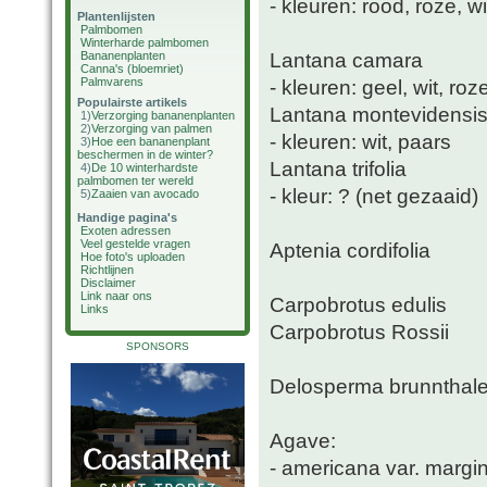
- kleuren: rood, roze, w
Plantenlijsten
Palmbomen
Winterharde palmbomen
Lantana camara
Bananenplanten
Canna's (bloemriet)
Palmvarens
- kleuren: geel, wit, roz
Populairste artikels
Lantana montevidensi
1)
Verzorging bananenplanten
2)
Verzorging van palmen
- kleuren: wit, paars
3)
Hoe een bananenplant
beschermen in de winter?
Lantana trifolia
4)
De 10 winterhardste
palmbomen ter wereld
- kleur: ? (net gezaaid)
5)
Zaaien van avocado
Handige pagina's
Exoten adressen
Veel gestelde vragen
Aptenia cordifolia
Hoe foto's uploaden
Richtlijnen
Disclaimer
Link naar ons
Carpobrotus edulis
Links
Carpobrotus Rossii
SPONSORS
Delosperma brunnthale
Agave:
- americana var. margi