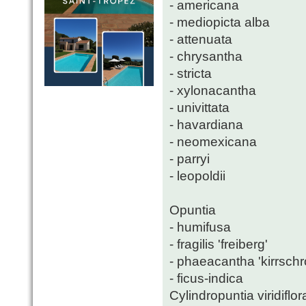
- americana
- mediopicta alba
- attenuata
- chrysantha
- stricta
- xylonacantha
- univittata
- havardiana
- neomexicana
- parryi
- leopoldii
Opuntia
- humifusa
- fragilis 'freiberg'
- phaeacantha 'kirrschr
- ficus-indica
Cylindropuntia viridiflor