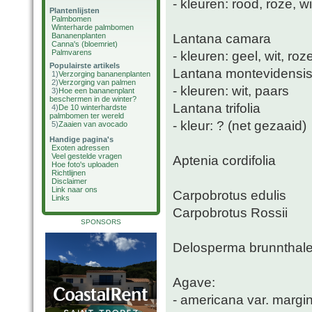
- kleuren: rood, roze, w
Plantenlijsten
Palmbomen
Winterharde palmbomen
Lantana camara
Bananenplanten
Canna's (bloemriet)
Palmvarens
- kleuren: geel, wit, roz
Populairste artikels
Lantana montevidensi
1)
Verzorging bananenplanten
2)
Verzorging van palmen
- kleuren: wit, paars
3)
Hoe een bananenplant
beschermen in de winter?
Lantana trifolia
4)
De 10 winterhardste
palmbomen ter wereld
- kleur: ? (net gezaaid)
5)
Zaaien van avocado
Handige pagina's
Exoten adressen
Veel gestelde vragen
Aptenia cordifolia
Hoe foto's uploaden
Richtlijnen
Disclaimer
Link naar ons
Carpobrotus edulis
Links
Carpobrotus Rossii
SPONSORS
Delosperma brunnthale
Agave:
- americana var. margi