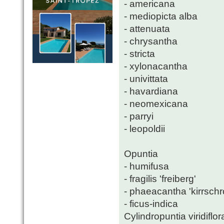
- americana
- mediopicta alba
- attenuata
- chrysantha
- stricta
- xylonacantha
- univittata
- havardiana
- neomexicana
- parryi
- leopoldii
Opuntia
- humifusa
- fragilis 'freiberg'
- phaeacantha 'kirrschr
- ficus-indica
Cylindropuntia viridiflor