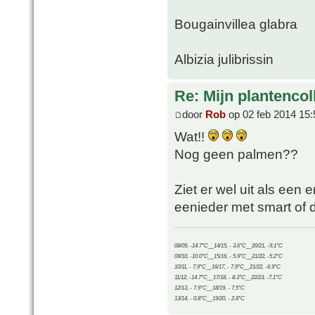
Bougainvillea glabra
Albizia julibrissin
Re: Mijn plantencol
door
Rob
op 02 feb 2014 15:
Wat!!
Nog geen palmen??
Ziet er wel uit als een er
eenieder met smart of 
08/09, -14.7°C__14/15, - 3.6°C__20/21, -9.1°C
09/10, -10.0°C__15/16, - 5.9°C__21/22, -5.2°C
10/11, - 7.9°C__16/17, - 7.9°C__21/22, -6.9°C
11/12, -14.7°C__17/18, - 8.3°C__22/23, -7.1°C
12/13, - 7.9°C__18/19, - 7.5°C
13/14, - 0.8°C__19/20, - 2.8°C