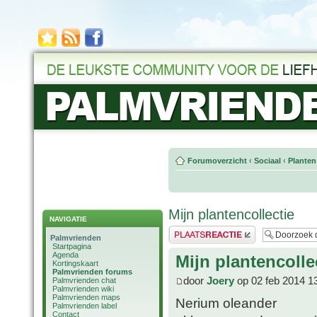
Forumoverzicht
‹
Sociaal
‹
Planten
Mijn plantencollectie
NAVIGATIE
Plaats een reactie
Palmvrienden
Startpagina
Agenda
Mijn plantencolle
Kortingskaart
Palmvrienden forums
door
Joery
op 02 feb 2014 1
Palmvrienden chat
Palmvrienden wiki
Palmvrienden maps
Nerium oleander
Palmvrienden label
Contact