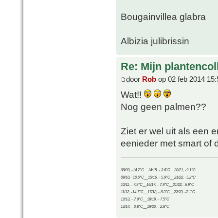
Bougainvillea glabra
Albizia julibrissin
Re: Mijn plantencol
door
Rob
op 02 feb 2014 15:
Wat!!
Nog geen palmen??
Ziet er wel uit als een er
eenieder met smart of 
08/09, -14.7°C__14/15, - 3.6°C__20/21, -9.1°C
09/10, -10.0°C__15/16, - 5.9°C__21/22, -5.2°C
10/11, - 7.9°C__16/17, - 7.9°C__21/22, -6.9°C
11/12, -14.7°C__17/18, - 8.3°C__22/23, -7.1°C
12/13, - 7.9°C__18/19, - 7.5°C
13/14, - 0.8°C__19/20, - 2.8°C