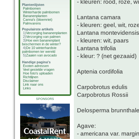
- kleuren: rood, roze, w
Plantenlijsten
Palmbomen
Winterharde palmbomen
Lantana camara
Bananenplanten
Canna's (bloemriet)
Palmvarens
- kleuren: geel, wit, roz
Populairste artikels
Lantana montevidensi
1)
Verzorging bananenplanten
2)
Verzorging van palmen
- kleuren: wit, paars
3)
Hoe een bananenplant
beschermen in de winter?
Lantana trifolia
4)
De 10 winterhardste
palmbomen ter wereld
- kleur: ? (net gezaaid)
5)
Zaaien van avocado
Handige pagina's
Exoten adressen
Veel gestelde vragen
Aptenia cordifolia
Hoe foto's uploaden
Richtlijnen
Disclaimer
Link naar ons
Carpobrotus edulis
Links
Carpobrotus Rossii
SPONSORS
Delosperma brunnthale
Agave:
- americana var. margi