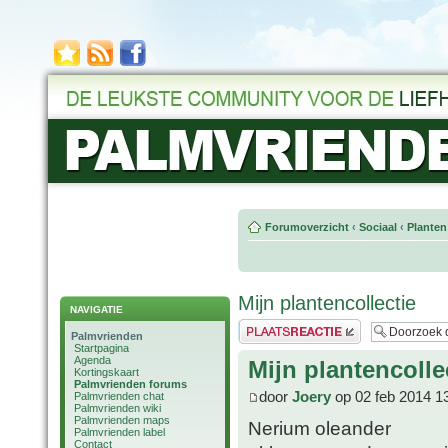
Forumoverzicht
‹
Sociaal
‹
Planten
Mijn plantencollectie
NAVIGATIE
Plaats een reactie
Palmvrienden
Startpagina
Agenda
Mijn plantencolle
Kortingskaart
Palmvrienden forums
door
Joery
op 02 feb 2014 1
Palmvrienden chat
Palmvrienden wiki
Palmvrienden maps
Nerium oleander
Palmvrienden label
Contact