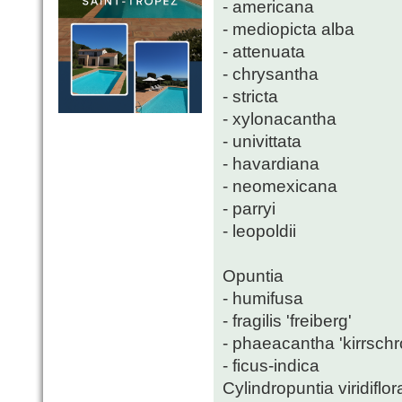
- americana
- mediopicta alba
- attenuata
- chrysantha
- stricta
- xylonacantha
- univittata
- havardiana
- neomexicana
- parryi
- leopoldii
Opuntia
- humifusa
- fragilis 'freiberg'
- phaeacantha 'kirrschr
- ficus-indica
Cylindropuntia viridiflor