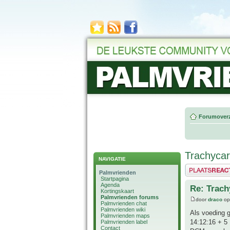
Forumoverz
Trachycar
NAVIGATIE
Plaats een reactie
Palmvrienden
Startpagina
Agenda
Re: Trach
Kortingskaart
Palmvrienden forums
door
draco
op
Palmvrienden chat
Palmvrienden wiki
Als voeding 
Palmvrienden maps
14:12:16 + 5 
Palmvrienden label
Contact