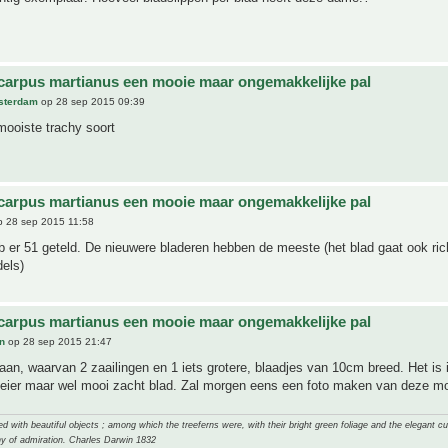
carpus martianus een mooie maar ongemakkelijke pal
sterdam
op 28 sep 2015 09:39
mooiste trachy soort
carpus martianus een mooie maar ongemakkelijke pal
 28 sep 2015 11:58
b er 51 geteld. De nieuwere bladeren hebben de meeste (het blad gaat ook ric
els)
carpus martianus een mooie maar ongemakkelijke pal
n
op 28 sep 2015 21:47
taan, waarvan 2 zaailingen en 1 iets grotere, blaadjes van 10cm breed. Het is 
eier maar wel mooi zacht blad. Zal morgen eens een foto maken van deze mo
 with beautiful objects ; among which the treeferns were, with their bright green foliage and the elegant cur
y of admiration. Charles Darwin 1832