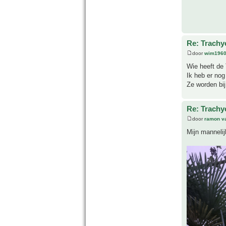
Re: Trachy
door
wim196
Wie heeft de 
Ik heb er no
Ze worden bi
Re: Trachy
door
ramon v
Mijn mannelij