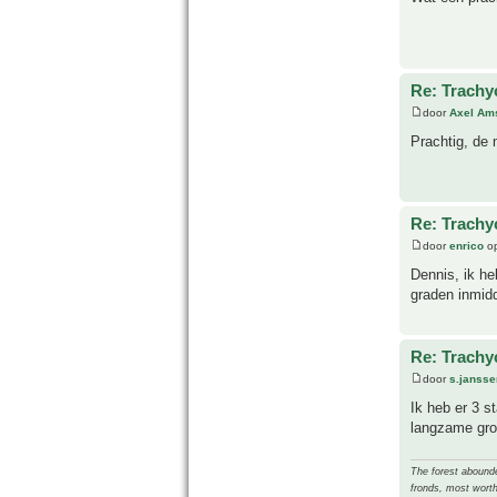
Re: Trachy
door
Axel Am
Prachtig, de 
Re: Trachy
door
enrico
op
Dennis, ik he
graden inmidd
Re: Trachy
door
s.jansse
Ik heb er 3 s
langzame gro
The forest abounded
fronds, most worth