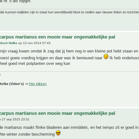
 nr. 5 als topgift.
ie kunnen twijfelen zijn in staat hun wereldbeeld bloot te stellen aan nieuwe feiten en inzichte
carpus martianus een mooie maar ongemakkelijke pal
tisch Hofke
op 13 nov 2014 07:43
ijn vraag kwam omdat ik zag dat jij hem nog in een kleine pot hebt staan en
moest goeie voeding krijgen en daar was ik benieuwd naar
Ik heb ondertuss
j heel goed met potplanten over weg kan
)
Hofke (Video's) ->
Hier klikken
carpus martianus een mooie maar ongemakkelijke pal
 27 sep 2015 23:31
e martianus maakt flinke bladeren aan inmiddels, en het tempo zit er goed in.
hte winter zonder bescherming