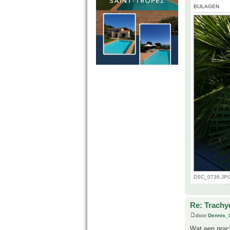
BIJLAGEN
DSC_0736.JPG 
Re: Trachy
door
Dennis_
Wat een prac