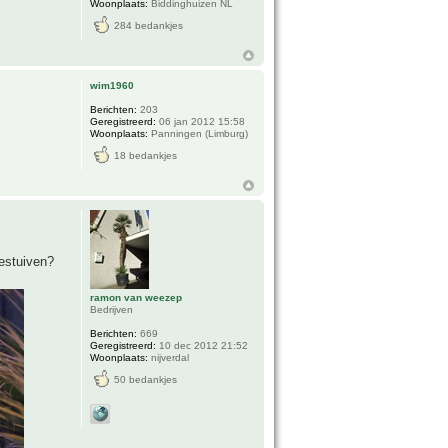
Woonplaats:
Biddinghuizen NL
284 bedankjes
wim1960
Berichten:
203
Geregistreerd:
06 jan 2012 15:58
Woonplaats:
Panningen (Limburg)
18 bedankjes
bestuiven?
ramon van weezep
Bedrijven
Berichten:
669
Geregistreerd:
10 dec 2012 21:52
Woonplaats:
nijverdal
50 bedankjes