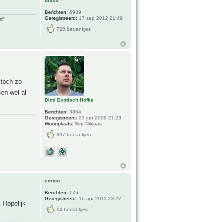
draco
Berichten:
6939
Geregistreerd:
17 sep 2012 21:49
n"
720 bedankjes
 toch zo
en wel al
Dimi Exotisch Hofke
Berichten:
3854
Geregistreerd:
23 jun 2009 21:23
Woonplaats:
Sint-Niklaas
397 bedankjes
enrico
Berichten:
176
Geregistreerd:
10 apr 2011 23:27
 Hopelijk
14 bedankjes