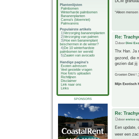
DCM granulaat
Plantenlijsten
Palmbomen
"Alleen mensen d
Winterharde palmbomen
Bananenplanten
Canna's (bloemriet)
Palmvarens
Populairste artikels
1)
Verzorging bananenplanten
Re: Trachy
2)
Verzorging van palmen
3)
Hoe een bananenplant
door
Dimi Exo
beschermen in de winter?
4)
De 10 winterhardste
Thx Han. Ja m
palmbomen ter wereld
5)
Zaaien van avocado
gezond, die 
Handige pagina's
gezien dat ji
Exoten adressen
Veel gestelde vragen
Hoe foto's uploaden
Groeten Dimi ! ;
Richtlijnen
Disclaimer
Mijn Exotisch 
Link naar ons
Links
SPONSORS
Re: Trachy
door
enrico
op
Een update, d
weer een zac