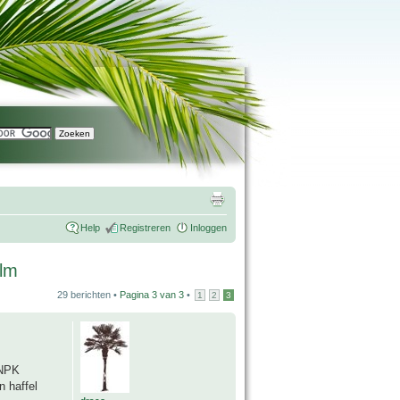
Help
Registreren
Inloggen
alm
29 berichten •
Pagina
3
van
3
•
1
2
3
 NPK
n haffel