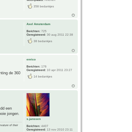
358 bedankjes
Axel Amsterdam
Berichten:
725
Geregistreerd:
30 aug 2011 22:38
38 bedankjes
enrico
Berichten:
176
Geregistreerd:
10 apr 2011 23:27
hting de 360
14 bedankjes
idd een
oie jongen.
s.janssen
vature of their
Berichten:
4407
Geregistreerd:
13 nov 2010 23:11