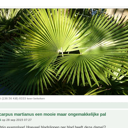
(138.56 KiB) 8333 keer bekeken
carpus martianus een mooie maar ongemakkelijke pal
S
op 28 sep 2015 07:27
htig exemplaar! Hoeveel bladslippen per blad heeft deze dame!?