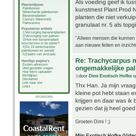
Als voeding geef ik tus
Plantenlijsten
kunstmest Plant Prod 
Palmbomen
Winterharde palmbomen
Bananenplanten
planten die niet verkui
Canna's (bloemriet)
Palmvarens
granulaat nr. 5 als topgif
Populairste artikels
1)
Verzorging bananenplanten
2)
Verzorging van palmen
"Alleen mensen die kunnen tw
3)
Hoe een bananenplant
beschermen in de winter?
aan nieuwe feiten en inzich
4)
De 10 winterhardste
palmbomen ter wereld
5)
Zaaien van avocado
Re: Trachycarpus 
Handige pagina's
Exoten adressen
ongemakkelijke pal
Veel gestelde vragen
Hoe foto's uploaden
door
Dimi Exotisch Hofke
o
Richtlijnen
Disclaimer
Link naar ons
Thx Han. Ja mijn vraag
Links
kleine pot hebt staan 
SPONSORS
krijgen en daar was ik
gezien dat jij heel goe
Groeten Dimi ! ;)
Mijn Exotisch Hofke (Video