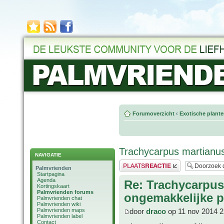
Forumoverzicht
‹
Exotische plant
Trachycarpus martianu
NAVIGATIE
Plaats een reactie
Palmvrienden
Startpagina
Agenda
Re: Trachycarpus
Kortingskaart
Palmvrienden forums
ongemakkelijke p
Palmvrienden chat
Palmvrienden wiki
Palmvrienden maps
door
draco
op 11 nov 2014 2
Palmvrienden label
Contact