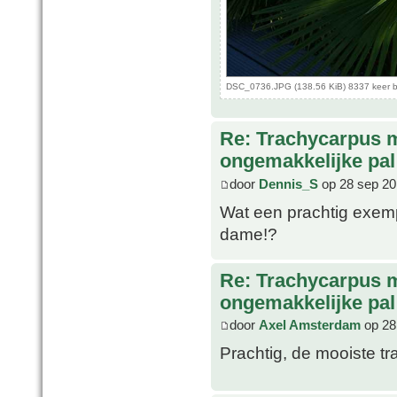
DSC_0736.JPG (138.56 KiB) 8337 keer 
Re: Trachycarpus 
ongemakkelijke pal
door
Dennis_S
op 28 sep 20
Wat een prachtig exemp
dame!?
Re: Trachycarpus 
ongemakkelijke pal
door
Axel Amsterdam
op 28
Prachtig, de mooiste tr