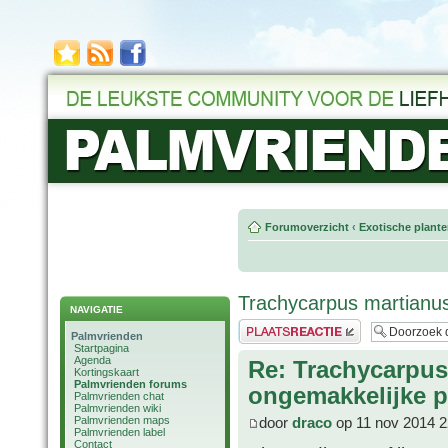
Forumoverzicht
‹
Exotische plant
Trachycarpus martianu
NAVIGATIE
Plaats een reactie
Palmvrienden
Startpagina
Agenda
Re: Trachycarpus
Kortingskaart
Palmvrienden forums
ongemakkelijke p
Palmvrienden chat
Palmvrienden wiki
Palmvrienden maps
door
draco
op 11 nov 2014 2
Palmvrienden label
Contact