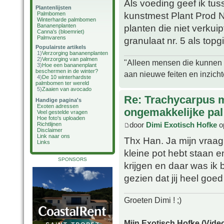
Als voeding geef ik tus
Plantenlijsten
kunstmest Plant Prod 
Palmbomen
Winterharde palmbomen
Bananenplanten
planten die niet verkui
Canna's (bloemriet)
Palmvarens
granulaat nr. 5 als topgif
Populairste artikels
1)
Verzorging bananenplanten
2)
Verzorging van palmen
"Alleen mensen die kunnen tw
3)
Hoe een bananenplant
beschermen in de winter?
aan nieuwe feiten en inzich
4)
De 10 winterhardste
palmbomen ter wereld
5)
Zaaien van avocado
Re: Trachycarpus 
Handige pagina's
Exoten adressen
ongemakkelijke pal
Veel gestelde vragen
Hoe foto's uploaden
door
Dimi Exotisch Hofke
o
Richtlijnen
Disclaimer
Link naar ons
Thx Han. Ja mijn vraag
Links
kleine pot hebt staan 
SPONSORS
krijgen en daar was ik
gezien dat jij heel goe
Groeten Dimi ! ;)
Mijn Exotisch Hofke (Video