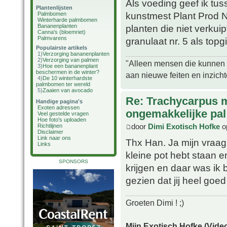
Als voeding geef ik tus
Plantenlijsten
kunstmest Plant Prod 
Palmbomen
Winterharde palmbomen
Bananenplanten
planten die niet verkui
Canna's (bloemriet)
Palmvarens
granulaat nr. 5 als topgif
Populairste artikels
1)
Verzorging bananenplanten
2)
Verzorging van palmen
"Alleen mensen die kunnen tw
3)
Hoe een bananenplant
beschermen in de winter?
aan nieuwe feiten en inzich
4)
De 10 winterhardste
palmbomen ter wereld
5)
Zaaien van avocado
Re: Trachycarpus 
Handige pagina's
Exoten adressen
ongemakkelijke pal
Veel gestelde vragen
Hoe foto's uploaden
door
Dimi Exotisch Hofke
o
Richtlijnen
Disclaimer
Link naar ons
Thx Han. Ja mijn vraag
Links
kleine pot hebt staan 
SPONSORS
krijgen en daar was ik
gezien dat jij heel goe
Groeten Dimi ! ;)
Mijn Exotisch Hofke (Video