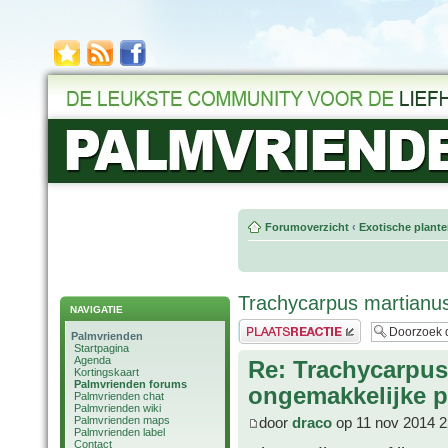
Forumoverzicht
‹
Exotische plant
Trachycarpus martianu
NAVIGATIE
Plaats een reactie
Palmvrienden
Startpagina
Agenda
Re: Trachycarpus
Kortingskaart
Palmvrienden forums
ongemakkelijke p
Palmvrienden chat
Palmvrienden wiki
Palmvrienden maps
door
draco
op 11 nov 2014 2
Palmvrienden label
Contact