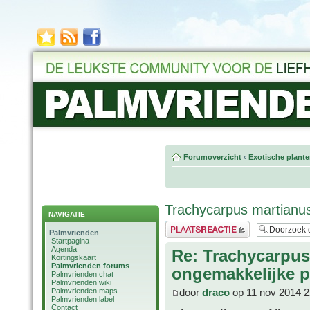
Forumoverzicht
‹
Exotische plant
Trachycarpus martianu
NAVIGATIE
Plaats een reactie
Palmvrienden
Startpagina
Agenda
Re: Trachycarpus
Kortingskaart
Palmvrienden forums
ongemakkelijke p
Palmvrienden chat
Palmvrienden wiki
Palmvrienden maps
door
draco
op 11 nov 2014 2
Palmvrienden label
Contact