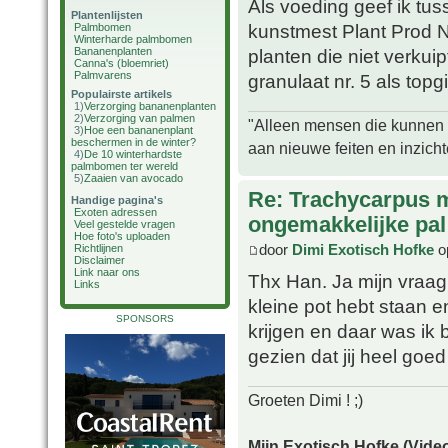
Als voeding geef ik tus
Plantenlijsten
kunstmest Plant Prod 
Palmbomen
Winterharde palmbomen
Bananenplanten
planten die niet verkui
Canna's (bloemriet)
Palmvarens
granulaat nr. 5 als topgif
Populairste artikels
1)
Verzorging bananenplanten
2)
Verzorging van palmen
"Alleen mensen die kunnen tw
3)
Hoe een bananenplant
beschermen in de winter?
aan nieuwe feiten en inzich
4)
De 10 winterhardste
palmbomen ter wereld
5)
Zaaien van avocado
Re: Trachycarpus 
Handige pagina's
Exoten adressen
ongemakkelijke pal
Veel gestelde vragen
Hoe foto's uploaden
door
Dimi Exotisch Hofke
o
Richtlijnen
Disclaimer
Link naar ons
Thx Han. Ja mijn vraag
Links
kleine pot hebt staan 
SPONSORS
krijgen en daar was ik
gezien dat jij heel goe
Groeten Dimi ! ;)
Mijn Exotisch Hofke (Video