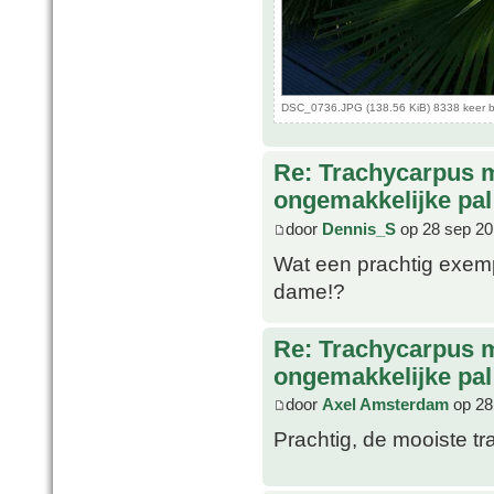
DSC_0736.JPG (138.56 KiB) 8338 keer 
Re: Trachycarpus 
ongemakkelijke pal
door
Dennis_S
op 28 sep 20
Wat een prachtig exemp
dame!?
Re: Trachycarpus 
ongemakkelijke pal
door
Axel Amsterdam
op 28
Prachtig, de mooiste tr