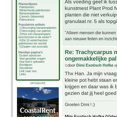
Als voeding geef ik tus
Plantenlijsten
kunstmest Plant Prod 
Palmbomen
Winterharde palmbomen
Bananenplanten
planten die niet verkui
Canna's (bloemriet)
Palmvarens
granulaat nr. 5 als topgif
Populairste artikels
1)
Verzorging bananenplanten
2)
Verzorging van palmen
"Alleen mensen die kunnen tw
3)
Hoe een bananenplant
beschermen in de winter?
aan nieuwe feiten en inzich
4)
De 10 winterhardste
palmbomen ter wereld
5)
Zaaien van avocado
Re: Trachycarpus 
Handige pagina's
Exoten adressen
ongemakkelijke pal
Veel gestelde vragen
Hoe foto's uploaden
door
Dimi Exotisch Hofke
o
Richtlijnen
Disclaimer
Link naar ons
Thx Han. Ja mijn vraag
Links
kleine pot hebt staan 
SPONSORS
krijgen en daar was ik
gezien dat jij heel goe
Groeten Dimi ! ;)
Mijn Exotisch Hofke (Video