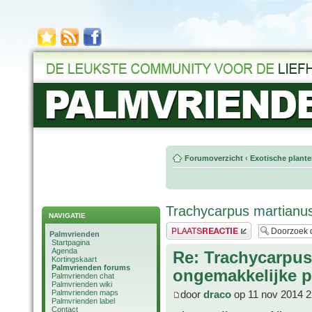
Forumoverzicht
‹
Exotische plant
Trachycarpus martianu
NAVIGATIE
Plaats een reactie
Palmvrienden
Startpagina
Agenda
Re: Trachycarpus
Kortingskaart
Palmvrienden forums
ongemakkelijke p
Palmvrienden chat
Palmvrienden wiki
Palmvrienden maps
door
draco
op 11 nov 2014 2
Palmvrienden label
Contact