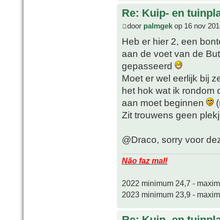
Re: Kuip- en tuinpl
door
palmgek
op 16 nov 201
Heb er hier 2, een bon
aan de voet van de Buti
gepasseerd
Moet er wel eerlijk bij 
het hok wat ik rondom 
aan moet beginnen
(
Zit trouwens geen plekj
@Draco, sorry voor deze 
Não faz mal!
2022 minimum 24,7 - maxi
2023 minimum 23,9 - maxi
Re: Kuip- en tuinpl