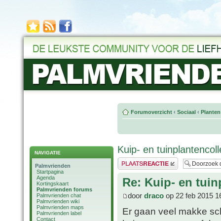
Forumoverzicht
‹
Sociaal
‹
Planten
Kuip- en tuinplantencol
NAVIGATIE
Plaats een reactie
Palmvrienden
Startpagina
Agenda
Re: Kuip- en tuin
Kortingskaart
Palmvrienden forums
door
draco
op 22 feb 2015 1
Palmvrienden chat
Palmvrienden wiki
Palmvrienden maps
Er gaan veel makke sch
Palmvrienden label
Contact