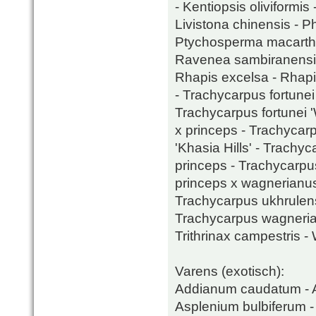
- Kentiopsis oliviformis 
Livistona chinensis - P
Ptychosperma macarthur
Ravenea sambiranensis 
Rhapis excelsa - Rhapi
- Trachycarpus fortunei 
Trachycarpus fortunei 
x princeps - Trachycar
'Khasia Hills' - Trach
princeps - Trachycarpu
princeps x wagnerianus
Trachycarpus ukhrulens
Trachycarpus wagnerian
Trithrinax campestris - 
Varens (exotisch):
Addianum caudatum - A
Asplenium bulbiferum -