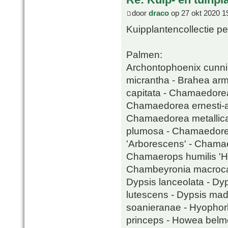
door
draco
op 27 okt 2020 1
Kuipplantencollectie pe
Palmen:
Archontophoenix cunni
micrantha - Brahea arma
capitata - Chamaedore
Chamaedorea ernesti-a
Chamaedorea metallic
plumosa - Chamaedorea
'Arborescens' - Chamaer
Chamaerops humilis 'Hu
Chambeyronia macrocar
Dypsis lanceolata - Dyp
lutescens - Dypsis mad
soanieranae - Hyophorb
princeps - Howea belmo