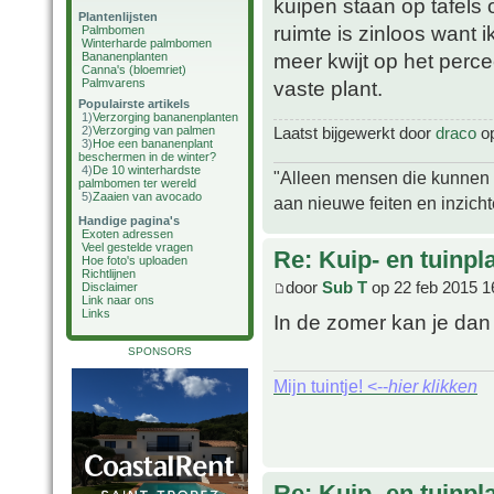
kuipen staan op tafels 
Plantenlijsten
ruimte is zinloos want 
Palmbomen
Winterharde palmbomen
meer kwijt op het percee
Bananenplanten
Canna's (bloemriet)
Palmvarens
vaste plant.
Populairste artikels
1)
Verzorging bananenplanten
2)
Verzorging van palmen
Laatst bijgewerkt door
draco
op
3)
Hoe een bananenplant
beschermen in de winter?
4)
De 10 winterhardste
"Alleen mensen die kunnen tw
palmbomen ter wereld
5)
Zaaien van avocado
aan nieuwe feiten en inzich
Handige pagina's
Exoten adressen
Veel gestelde vragen
Re: Kuip- en tuinpl
Hoe foto's uploaden
Richtlijnen
door
Sub T
op 22 feb 2015 1
Disclaimer
Link naar ons
Links
In de zomer kan je dan
SPONSORS
Mijn tuintje! <--
hier klikken
Re: Kuip- en tuinpl