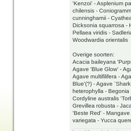
'Kenzoi' - Asplenium p
chilensis - Coniogramm
cunninghamii - Cyathea 
Dicksonia squarrosa - H
Pellaea viridis - Sadl
Woodwardia orientalis
Overige soorten:
Acacia baileyana 'Purpu
Agave 'Blue Glow' - Aga
Agave multifilifera - 
Blue'(?) - Agave `Shark
heterophylla - Begonia 
Cordyline australis 'Tor
Grevillea robusta - Jac
'Beste Red' - Mangave '
variegata - Yucca quere