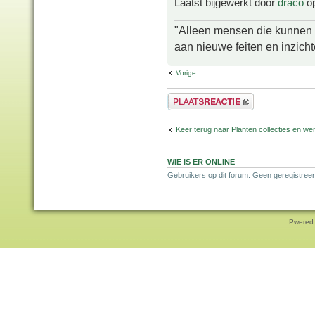
Laatst bijgewerkt door
draco
op
"Alleen mensen die kunnen tw
aan nieuwe feiten en inzich
Vorige
Plaats een reactie
Keer terug naar Planten collecties en wen
WIE IS ER ONLINE
Gebruikers op dit forum: Geen geregistreer
Pwered