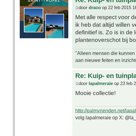
door
draco
op 22 feb 2015 1
Met alle respect voor d
ik heb dat altijd willen
definitief is. Zo is in d
plantenoverschot bij b
"Alleen mensen die kunnen tw
aan nieuwe feiten en inzich
Re: Kuip- en tuinpl
door
lapalmeraie
op 23 feb 
Mooie collectie!
http://palmvrienden.net/lapa
volg lapalmeraie op X: @la