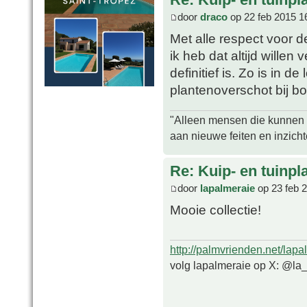
door
draco
op 22 feb 2015 1
Met alle respect voor d
ik heb dat altijd willen
definitief is. Zo is in d
plantenoverschot bij b
"Alleen mensen die kunnen tw
aan nieuwe feiten en inzich
Re: Kuip- en tuinpl
door
lapalmeraie
op 23 feb 
Mooie collectie!
http://palmvrienden.net/lapa
volg lapalmeraie op X: @la