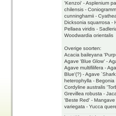
'Kenzoi' - Asplenium p
chilensis - Coniogramm
cunninghamii - Cyathea 
Dicksonia squarrosa - H
Pellaea viridis - Sadl
Woodwardia orientalis
Overige soorten:
Acacia baileyana 'Purpu
Agave 'Blue Glow' - Aga
Agave multifilifera - 
Blue'(?) - Agave `Shark
heterophylla - Begonia 
Cordyline australis 'Tor
Grevillea robusta - Jac
'Beste Red' - Mangave '
variegata - Yucca quere