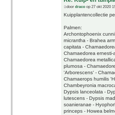
door
draco
op 27 okt 2020 1
Kuipplantencollectie pe
Palmen:
Archontophoenix cunni
micrantha - Brahea arma
capitata - Chamaedore
Chamaedorea ernesti-a
Chamaedorea metallic
plumosa - Chamaedorea
'Arborescens' - Chamaer
Chamaerops humilis 'Hu
Chambeyronia macrocar
Dypsis lanceolata - Dyp
lutescens - Dypsis mad
soanieranae - Hyophorb
princeps - Howea belmo