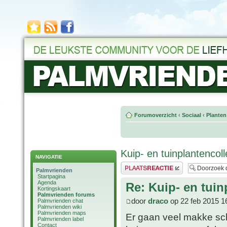
Forumoverzicht
‹
Sociaal
‹
Planten
Kuip- en tuinplantencol
NAVIGATIE
Plaats een reactie
Palmvrienden
Startpagina
Agenda
Re: Kuip- en tuin
Kortingskaart
Palmvrienden forums
door
draco
op 22 feb 2015 1
Palmvrienden chat
Palmvrienden wiki
Palmvrienden maps
Er gaan veel makke sch
Palmvrienden label
Contact