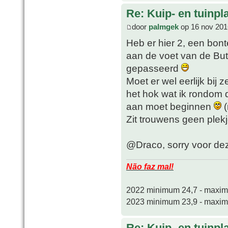
Re: Kuip- en tuinpl
door
palmgek
op 16 nov 201
Heb er hier 2, een bon
aan de voet van de Buti
gepasseerd
Moet er wel eerlijk bij 
het hok wat ik rondom 
aan moet beginnen
(
Zit trouwens geen plekj
@Draco, sorry voor deze 
Não faz mal!
2022 minimum 24,7 - maxi
2023 minimum 23,9 - maxi
Re: Kuip- en tuinpl