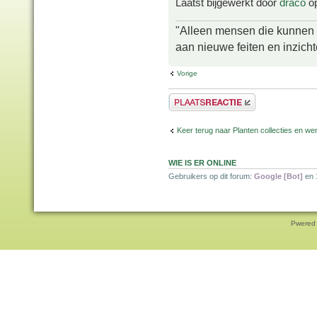
Laatst bijgewerkt door
draco
op
"Alleen mensen die kunnen tw
aan nieuwe feiten en inzich
Vorige
Plaats een reactie
Keer terug naar Planten collecties en wen
WIE IS ER ONLINE
Gebruikers op dit forum:
Google [Bot]
en 
Pwered