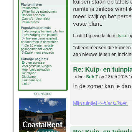
kuipen staan op tafels 
Plantenlijsten
ruimte is zinloos want 
Palmbomen
Winterharde palmbomen
meer kwijt op het percee
Bananenplanten
Canna's (bloemriet)
Palmvarens
vaste plant.
Populairste artikels
1)
Verzorging bananenplanten
2)
Verzorging van palmen
Laatst bijgewerkt door
draco
op
3)
Hoe een bananenplant
beschermen in de winter?
4)
De 10 winterhardste
"Alleen mensen die kunnen tw
palmbomen ter wereld
5)
Zaaien van avocado
aan nieuwe feiten en inzich
Handige pagina's
Exoten adressen
Veel gestelde vragen
Re: Kuip- en tuinpl
Hoe foto's uploaden
Richtlijnen
door
Sub T
op 22 feb 2015 1
Disclaimer
Link naar ons
Links
In de zomer kan je dan
SPONSORS
Mijn tuintje! <--
hier klikken
Re: Kuip- en tuinpl