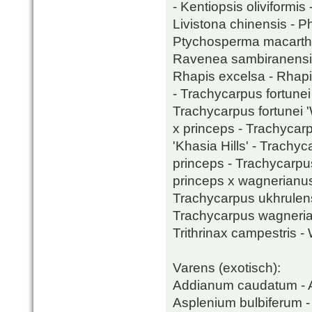
- Kentiopsis oliviformis 
Livistona chinensis - P
Ptychosperma macarthur
Ravenea sambiranensis 
Rhapis excelsa - Rhapi
- Trachycarpus fortunei 
Trachycarpus fortunei 
x princeps - Trachycar
'Khasia Hills' - Trach
princeps - Trachycarpu
princeps x wagnerianus
Trachycarpus ukhrulens
Trachycarpus wagnerian
Trithrinax campestris - 
Varens (exotisch):
Addianum caudatum - A
Asplenium bulbiferum -