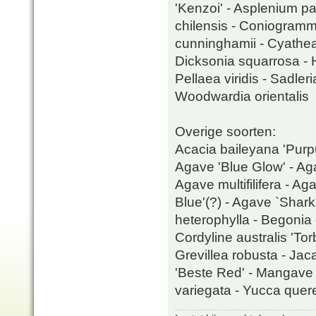
'Kenzoi' - Asplenium p
chilensis - Coniogramm
cunninghamii - Cyathea 
Dicksonia squarrosa - H
Pellaea viridis - Sadl
Woodwardia orientalis
Overige soorten:
Acacia baileyana 'Purpu
Agave 'Blue Glow' - Aga
Agave multifilifera - 
Blue'(?) - Agave `Shark
heterophylla - Begonia 
Cordyline australis 'Tor
Grevillea robusta - Jac
'Beste Red' - Mangave '
variegata - Yucca quere