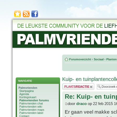
Forumoverzicht
‹
Sociaal
‹
Planten
Kuip- en tuinplantencol
NAVIGATIE
Plaats een reactie
Palmvrienden
Startpagina
Agenda
Re: Kuip- en tuin
Kortingskaart
Palmvrienden forums
door
draco
op 22 feb 2015 1
Palmvrienden chat
Palmvrienden wiki
Palmvrienden maps
Er gaan veel makke sch
Palmvrienden label
Contact