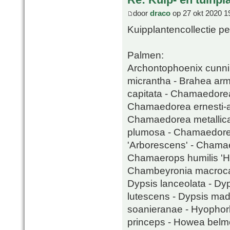
door
draco
op 27 okt 2020 1
Kuipplantencollectie pe
Palmen:
Archontophoenix cunni
micrantha - Brahea arma
capitata - Chamaedore
Chamaedorea ernesti-a
Chamaedorea metallic
plumosa - Chamaedorea
'Arborescens' - Chamaer
Chamaerops humilis 'Hu
Chambeyronia macrocar
Dypsis lanceolata - Dyp
lutescens - Dypsis mad
soanieranae - Hyophorb
princeps - Howea belmo