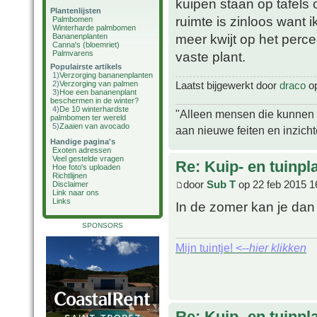
kuipen staan op tafels 
Plantenlijsten
ruimte is zinloos want 
Palmbomen
Winterharde palmbomen
meer kwijt op het percee
Bananenplanten
Canna's (bloemriet)
Palmvarens
vaste plant.
Populairste artikels
1)
Verzorging bananenplanten
2)
Verzorging van palmen
Laatst bijgewerkt door
draco
op
3)
Hoe een bananenplant
beschermen in de winter?
4)
De 10 winterhardste
"Alleen mensen die kunnen tw
palmbomen ter wereld
5)
Zaaien van avocado
aan nieuwe feiten en inzich
Handige pagina's
Exoten adressen
Veel gestelde vragen
Re: Kuip- en tuinpl
Hoe foto's uploaden
Richtlijnen
door
Sub T
op 22 feb 2015 1
Disclaimer
Link naar ons
Links
In de zomer kan je dan
SPONSORS
Mijn tuintje! <--
hier klikken
Re: Kuip- en tuinpl