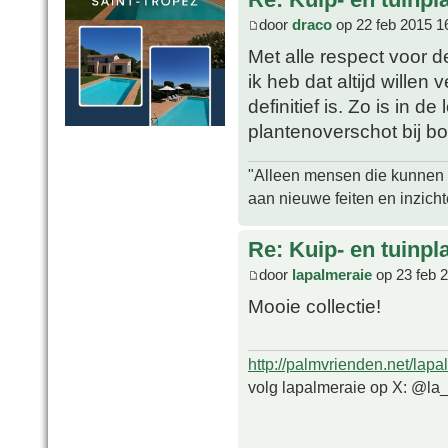
door
draco
op 22 feb 2015 1
Met alle respect voor d
ik heb dat altijd willen
definitief is. Zo is in d
plantenoverschot bij b
"Alleen mensen die kunnen tw
aan nieuwe feiten en inzich
Re: Kuip- en tuinpl
door
lapalmeraie
op 23 feb 
Mooie collectie!
http://palmvrienden.net/lapa
volg lapalmeraie op X: @la