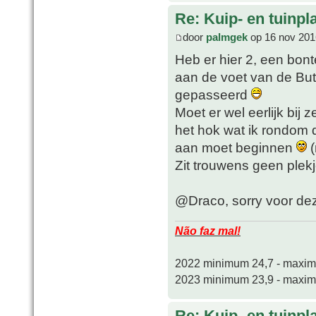
Re: Kuip- en tuinpl
door
palmgek
op 16 nov 201
Heb er hier 2, een bon
aan de voet van de Buti
gepasseerd
Moet er wel eerlijk bij 
het hok wat ik rondom 
aan moet beginnen
(
Zit trouwens geen plekj
@Draco, sorry voor deze 
Não faz mal!
2022 minimum 24,7 - maxi
2023 minimum 23,9 - maxi
Re: Kuip- en tuinpl