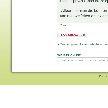
Laatst bijgewerkt door
draco
op
"Alleen mensen die kunnen tw
aan nieuwe feiten en inzich
Vorige
Plaats een reactie
Keer terug naar Planten collecties en wen
WIE IS ER ONLINE
Gebruikers op dit forum: Geen geregistreer
Pwered