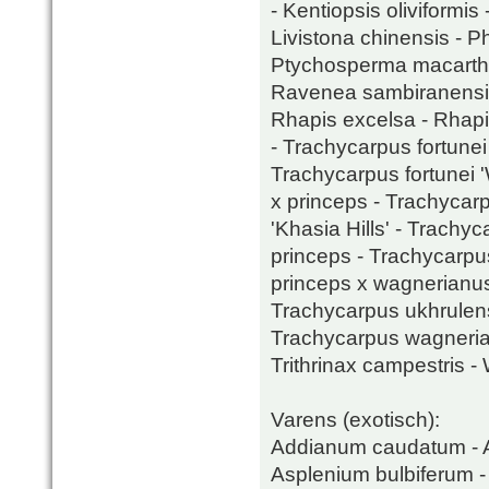
- Kentiopsis oliviformis 
Livistona chinensis - P
Ptychosperma macarthur
Ravenea sambiranensis 
Rhapis excelsa - Rhapi
- Trachycarpus fortunei 
Trachycarpus fortunei 
x princeps - Trachycar
'Khasia Hills' - Trach
princeps - Trachycarpu
princeps x wagnerianus
Trachycarpus ukhrulens
Trachycarpus wagnerian
Trithrinax campestris - 
Varens (exotisch):
Addianum caudatum - A
Asplenium bulbiferum -