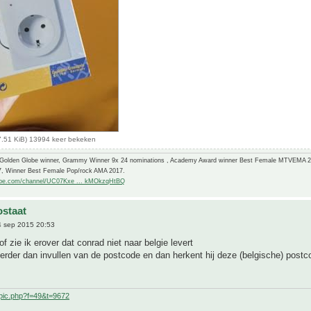
7.51 KiB) 13994 keer bekeken
-Golden Globe winner, Grammy Winner 9x 24 nominations , Academy Award winner Best Female MTVEMA 
7, Winner Best Female Pop/rock AMA 2017.
ube.com/channel/UC07Kxe ... kMOkzqHtBQ
staat
 sep 2015 20:53
 of zie ik erover dat conrad niet naar belgie levert
erder dan invullen van de postcode en dan herkent hij deze (belgische) postc
pic.php?f=49&t=9672