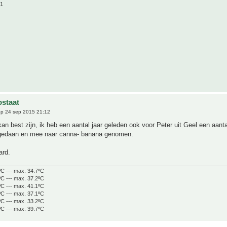
21
staat
p 24 sep 2015 21:12
kan best zijn, ik heb een aantal jaar geleden ook voor Peter uit Geel een aanta
 gedaan en mee naar canna- banana genomen.
ard.
ºC --- max. 34.7ºC
ºC --- max. 37.2ºC
ºC --- max. 41.1ºC
ºC --- max. 37.1ºC
ºC --- max. 33.2ºC
ºC --- max. 39.7ºC