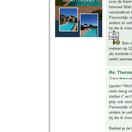
over de therm
hoeveel Watt 
verzendkost 
Persoonlijk v
anders te ver
bij die ik mo
Ben ne
meteen op 11
als kontrole 
werkt wanneer
Re: Thermo
door
draco
op
[quote="Hitch
niets terug v
stellen t° en
prijs ook ver
Persoonlijk v
anders te ver
bij die ik mo
Bedoel je de