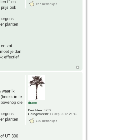
len t° en
157 bedankjes
prijs ook
 nergens
 er planten
 en zat
moet je dan
k effectief
n waar ik
(bereik in te
e bovenop die
draco
Berichten:
6939
 nergens
Geregistreerd:
17 sep 2012 21:49
 er planten
720 bedankjes
 of UT 300