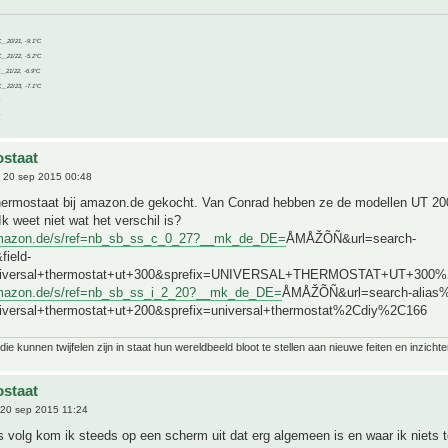
C__20/21, -9.1°C
C__21/22, -5.2°C
C__21/22, -6.9°C
C__22/23, -7.1°C
staat
 20 sep 2015 00:48
thermostaat bij amazon.de gekocht. Van Conrad hebben ze de modellen UT 20
Ik weet niet wat het verschil is?
amazon.de/s/ref=nb_sb_ss_c_0_27?__mk_de_DE=
ÅMÅŽÕÑ&url=search-
field-
niversal+thermostat+ut+300&sprefix=UNIVERSAL+THERMOSTAT+UT+300
amazon.de/s/ref=nb_sb_ss_i_2_20?__mk_de_DE=
ÅMÅŽÕÑ&url=search-alias%3
iversal+thermostat+ut+200&sprefix=universal+thermostat%2Cdiy%2C166
ie kunnen twijfelen zijn in staat hun wereldbeeld bloot te stellen aan nieuwe feiten en inzichte
staat
20 sep 2015 11:24
ks volg kom ik steeds op een scherm uit dat erg algemeen is en waar ik niets t