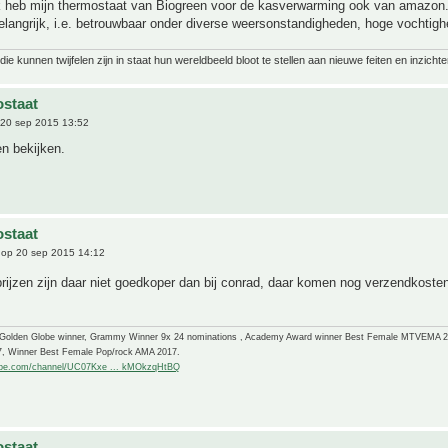
Ik heb mijn thermostaat van Biogreen voor de kasverwarming ook van amazon. 
belangrijk, i.e. betrouwbaar onder diverse weersonstandigheden, hoge vochtigh
ie kunnen twijfelen zijn in staat hun wereldbeeld bloot te stellen aan nieuwe feiten en inzichte
staat
20 sep 2015 13:52
n bekijken.
staat
op 20 sep 2015 14:12
ijzen zijn daar niet goedkoper dan bij conrad, daar komen nog verzendkoste
-Golden Globe winner, Grammy Winner 9x 24 nominations , Academy Award winner Best Female MTVEMA 
7, Winner Best Female Pop/rock AMA 2017.
ube.com/channel/UC07Kxe ... kMOkzqHtBQ
staat