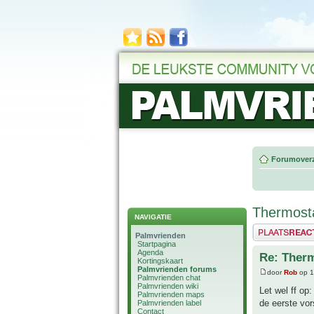
Forumoverz
Thermost
NAVIGATIE
Plaats een reactie
Palmvrienden
Startpagina
Agenda
Re: Ther
Kortingskaart
Palmvrienden forums
door
Rob
op 1
Palmvrienden chat
Palmvrienden wiki
Let wel ff op
Palmvrienden maps
de eerste vors
Palmvrienden label
Contact