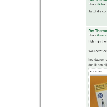
door
Hitch
op 
Ja tot die c
Re: Thermo
door
Mister w
Heb mijn the
Wou eerst ee
heb daarom d
dus ik ben bl
BIJLAGEN