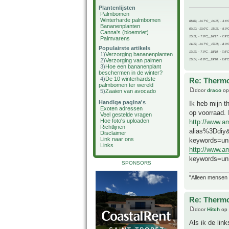
Plantenlijsten
Palmbomen
Winterharde palmbomen
08/09, -14.7°C__14/15, - 3.6°
Bananenplanten
09/10, -10.0°C__15/16, - 5.9°
Canna's (bloemriet)
10/11, - 7.9°C__16/17, - 7.9°
Palmvarens
11/12, -14.7°C__17/18, - 8.3°
Populairste artikels
12/13, - 7.9°C__18/19, - 7.5°C
1)
Verzorging bananenplanten
2)
Verzorging van palmen
13/14, - 0.8°C__19/20, - 2.8°C
3)
Hoe een bananenplant
beschermen in de winter?
4)
De 10 winterhardste
Re: Thermo
palmbomen ter wereld
door
draco
op
5)
Zaaien van avocado
Handige pagina's
Ik heb mijn 
Exoten adressen
op voorraad. 
Veel gestelde vragen
Hoe foto's uploaden
http://www.
Richtlijnen
alias%3Ddiy&
Disclaimer
Link naar ons
keywords=u
Links
http://www.
keywords=un
SPONSORS
"Alleen mensen d
Re: Thermo
door
Hitch
op 
Als ik de lin