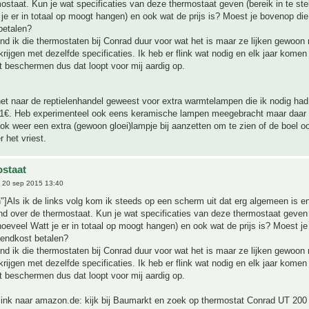
ostaat. Kun je wat specificaties van deze thermostaat geven (bereik in te stel
je er in totaal op moogt hangen) en ook wat de prijs is? Moest je bovenop die 
betalen?
ind ik die thermostaten bij Conrad duur voor wat het is maar ze lijken gewoon
krijgen met dezelfde specificaties. Ik heb er flink wat nodig en elk jaar komen
et beschermen dus dat loopt voor mij aardig op.
t naar de reptielenhandel geweest voor extra warmtelampen die ik nodig had
1€. Heb experimenteel ook eens keramische lampen meegebracht maar daar 
ook weer een extra (gewoon gloei)lampje bij aanzetten om te zien of de boel oo
 het vriest.
staat
 20 sep 2015 13:40
"]Als ik de links volg kom ik steeds op een scherm uit dat erg algemeen is e
ind over de thermostaat. Kun je wat specificaties van deze thermostaat geven 
 hoeveel Watt je er in totaal op moogt hangen) en ook wat de prijs is? Moest j
zendkost betalen?
ind ik die thermostaten bij Conrad duur voor wat het is maar ze lijken gewoon
krijgen met dezelfde specificaties. Ik heb er flink wat nodig en elk jaar komen
et beschermen dus dat loopt voor mij aardig op.
 link naar amazon.de: kijk bij Baumarkt en zoek op thermostat Conrad UT 200