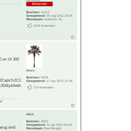
Berichten:
11514
Geregistreerd:
05 aug 2011 23:08
Woonplaats:
Halsteren, NL
1149 bedankjes
0 en Ut 300
draco
Berichten:
6939
%2Caps%2C171
Geregistreerd:
17 sep 2012 21:49
Ddiy&field-
720 bedankjes
n"
Hitch
Berichten:
2814
Geregistreerd:
21 apr 2012 09:44
erug vind
Woonplaats:
Baal (België)