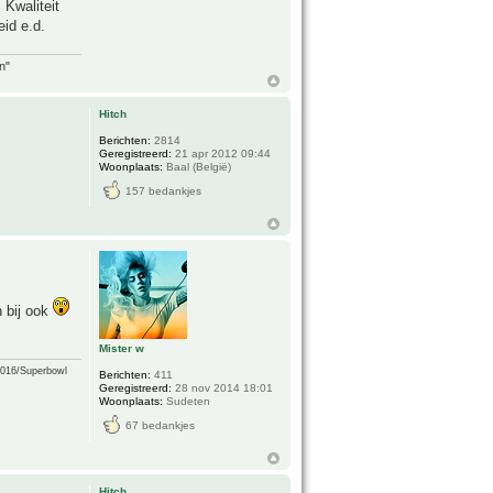
Kwaliteit
eid e.d.
n"
Hitch
Berichten:
2814
Geregistreerd:
21 apr 2012 09:44
Woonplaats:
Baal (België)
157 bedankjes
n bij ook
Mister w
2016/Superbowl
Berichten:
411
Geregistreerd:
28 nov 2014 18:01
Woonplaats:
Sudeten
67 bedankjes
Hitch