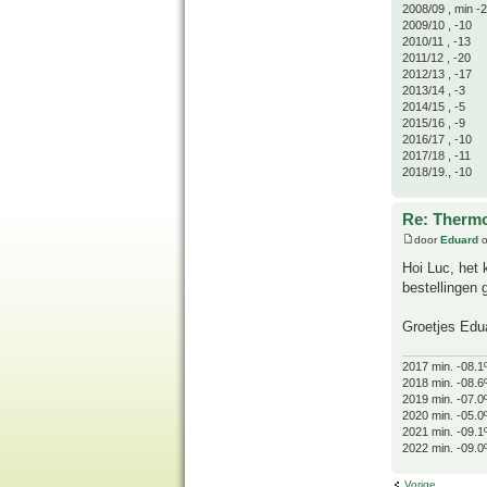
2008/09 , min -
2009/10 , -10
2010/11 , -13
2011/12 , -20
2012/13 , -17
2013/14 , -3
2014/15 , -5
2015/16 , -9
2016/17 , -10
2017/18 , -11
2018/19., -10
Re: Thermo
door
Eduard
o
Hoi Luc, het 
bestellingen
Groetjes Edu
2017 min. -08.1
2018 min. -08.6
2019 min. -07.0
2020 min. -05.0
2021 min. -09.1
2022 min. -09.0
Vorige