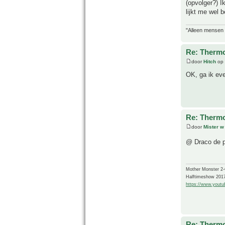
(opvolger?) 
lijkt me wel 
"Alleen mensen d
Re: Thermo
door
Hitch
op 
OK, ga ik eve
Re: Thermo
door
Mister w
@ Draco de pr
Mother Monster 2
Halftimeshow 201
https://www.yout
Re: Thermo