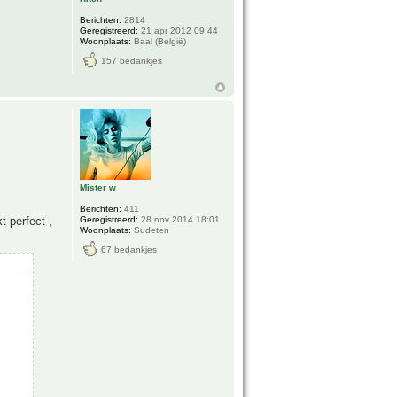
Berichten:
2814
Geregistreerd:
21 apr 2012 09:44
Woonplaats:
Baal (België)
157 bedankjes
Mister w
Berichten:
411
Geregistreerd:
28 nov 2014 18:01
 perfect ,
Woonplaats:
Sudeten
67 bedankjes