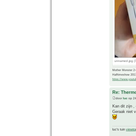
unnamed.jpg (
Mother Monster 2
Halftimeshow 201
https://www.yout
Re: Thermo
door
luc
op 24
Kan dit zijn ,
Geraak niet v
luc's tuin
viewto