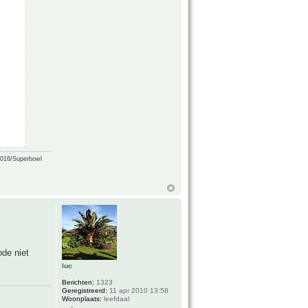
2016/Superbowl
ode niet
luc
Berichten:
1323
Geregistreerd:
11 apr 2010 13:58
Woonplaats:
leefdaal