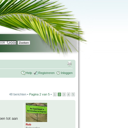
Help
Registreren
Inloggen
48 berichten •
Pagina
2
van
5
•
1
2
3
4
5
ben tot aan
Rob
Beheerder