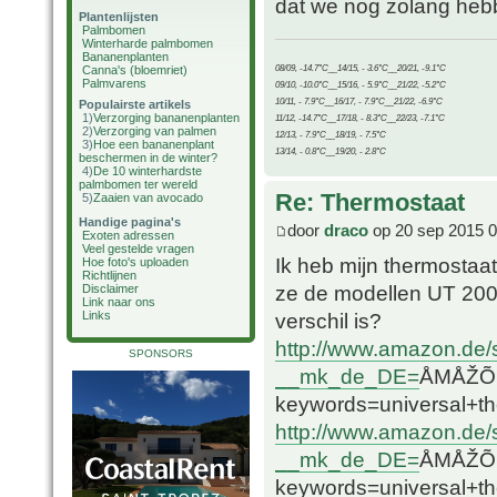
dat we nog zolang hebbe
Plantenlijsten
Palmbomen
Winterharde palmbomen
Bananenplanten
08/09, -14.7°C__14/15, - 3.6°C__20/21, -9.1°C
Canna's (bloemriet)
Palmvarens
09/10, -10.0°C__15/16, - 5.9°C__21/22, -5.2°C
10/11, - 7.9°C__16/17, - 7.9°C__21/22, -6.9°C
Populairste artikels
1)
Verzorging bananenplanten
11/12, -14.7°C__17/18, - 8.3°C__22/23, -7.1°C
2)
Verzorging van palmen
12/13, - 7.9°C__18/19, - 7.5°C
3)
Hoe een bananenplant
13/14, - 0.8°C__19/20, - 2.8°C
beschermen in de winter?
4)
De 10 winterhardste
palmbomen ter wereld
Re: Thermostaat
5)
Zaaien van avocado
Handige pagina's
door
draco
op 20 sep 2015 0
Exoten adressen
Veel gestelde vragen
Ik heb mijn thermosta
Hoe foto's uploaden
Richtlijnen
ze de modellen UT 200 
Disclaimer
Link naar ons
Links
verschil is?
http://www.amazon.de
SPONSORS
__mk_de_DE=
ÅMÅŽÕÑ&
keywords=universal
http://www.amazon.de/
__mk_de_DE=
ÅMÅŽÕÑ&
keywords=universal+t