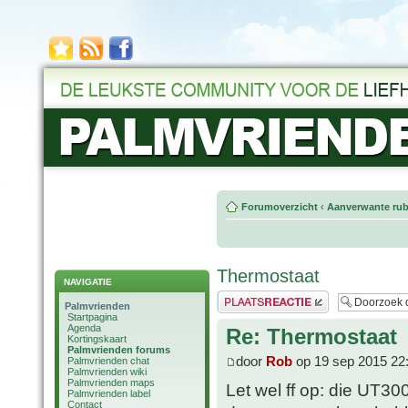
Forumoverzicht
‹
Aanverwante rub
Thermostaat
NAVIGATIE
Plaats een reactie
Palmvrienden
Startpagina
Agenda
Re: Thermostaat
Kortingskaart
Palmvrienden forums
door
Rob
op 19 sep 2015 22
Palmvrienden chat
Palmvrienden wiki
Palmvrienden maps
Let wel ff op: die UT300
Palmvrienden label
Contact