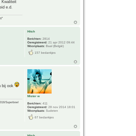
Kwaliteit
eid e.d.
n"
Hitch
Berichten:
2814
Geregistreerd:
21 apr 2012 09:44
Woonplaats:
Baal (België)
157 bedankjes
n bij ook
Mister w
2016/Superbowl
Berichten:
411
Geregistreerd:
28 nov 2014 18:01
Woonplaats:
Sudeten
67 bedankjes
Hitch