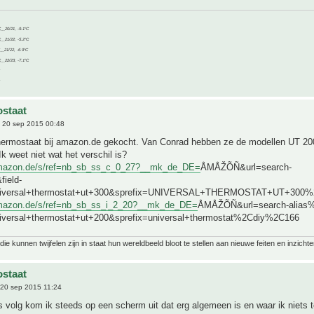
C__20/21, -9.1°C
C__21/22, -5.2°C
C__21/22, -6.9°C
C__22/23, -7.1°C
staat
 20 sep 2015 00:48
thermostaat bij amazon.de gekocht. Van Conrad hebben ze de modellen UT 20
Ik weet niet wat het verschil is?
amazon.de/s/ref=nb_sb_ss_c_0_27?__mk_de_DE=
ÅMÅŽÕÑ&url=search-
field-
niversal+thermostat+ut+300&sprefix=UNIVERSAL+THERMOSTAT+UT+300
amazon.de/s/ref=nb_sb_ss_i_2_20?__mk_de_DE=
ÅMÅŽÕÑ&url=search-alias%3
iversal+thermostat+ut+200&sprefix=universal+thermostat%2Cdiy%2C166
ie kunnen twijfelen zijn in staat hun wereldbeeld bloot te stellen aan nieuwe feiten en inzichte
staat
20 sep 2015 11:24
ks volg kom ik steeds op een scherm uit dat erg algemeen is en waar ik niets t