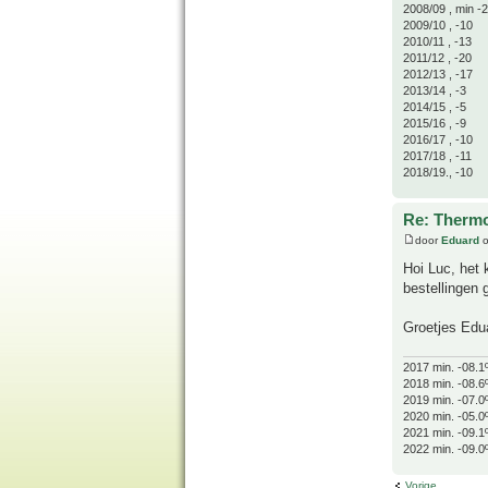
2008/09 , min -
2009/10 , -10
2010/11 , -13
2011/12 , -20
2012/13 , -17
2013/14 , -3
2014/15 , -5
2015/16 , -9
2016/17 , -10
2017/18 , -11
2018/19., -10
Re: Thermo
door
Eduard
o
Hoi Luc, het 
bestellingen
Groetjes Edu
2017 min. -08.1
2018 min. -08.6
2019 min. -07.0
2020 min. -05.0
2021 min. -09.1
2022 min. -09.0
Vorige