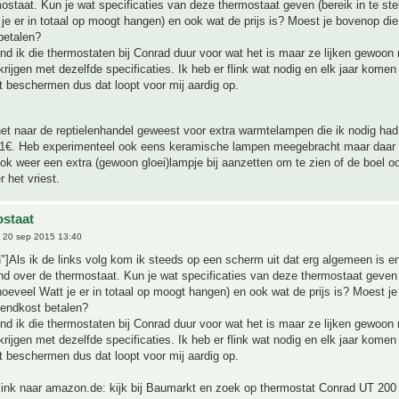
ostaat. Kun je wat specificaties van deze thermostaat geven (bereik in te stel
je er in totaal op moogt hangen) en ook wat de prijs is? Moest je bovenop die 
betalen?
ind ik die thermostaten bij Conrad duur voor wat het is maar ze lijken gewoon
krijgen met dezelfde specificaties. Ik heb er flink wat nodig en elk jaar komen
et beschermen dus dat loopt voor mij aardig op.
t naar de reptielenhandel geweest voor extra warmtelampen die ik nodig had
1€. Heb experimenteel ook eens keramische lampen meegebracht maar daar 
ook weer een extra (gewoon gloei)lampje bij aanzetten om te zien of de boel oo
 het vriest.
staat
 20 sep 2015 13:40
"]Als ik de links volg kom ik steeds op een scherm uit dat erg algemeen is e
ind over de thermostaat. Kun je wat specificaties van deze thermostaat geven 
 hoeveel Watt je er in totaal op moogt hangen) en ook wat de prijs is? Moest j
zendkost betalen?
ind ik die thermostaten bij Conrad duur voor wat het is maar ze lijken gewoon
krijgen met dezelfde specificaties. Ik heb er flink wat nodig en elk jaar komen
et beschermen dus dat loopt voor mij aardig op.
 link naar amazon.de: kijk bij Baumarkt en zoek op thermostat Conrad UT 200