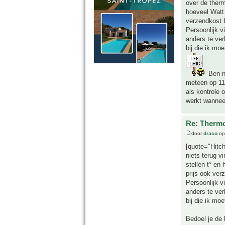
over de therm
hoeveel Watt 
verzendkost 
Persoonlijk v
anders te ver
bij die ik mo
Ben ne
meteen op 11
als kontrole 
werkt wanneer
Re: Thermo
door
draco
op
[quote="Hitch
niets terug v
stellen t° en
prijs ook ver
Persoonlijk v
anders te ver
bij die ik mo
Bedoel je de