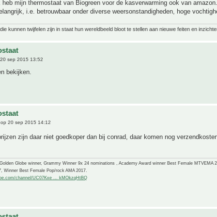
Ik heb mijn thermostaat van Biogreen voor de kasverwarming ook van amazon. 
belangrijk, i.e. betrouwbaar onder diverse weersonstandigheden, hoge vochtigh
ie kunnen twijfelen zijn in staat hun wereldbeeld bloot te stellen aan nieuwe feiten en inzichte
staat
20 sep 2015 13:52
n bekijken.
staat
op 20 sep 2015 14:12
ijzen zijn daar niet goedkoper dan bij conrad, daar komen nog verzendkoste
-Golden Globe winner, Grammy Winner 9x 24 nominations , Academy Award winner Best Female MTVEMA 
7, Winner Best Female Pop/rock AMA 2017.
ube.com/channel/UC07Kxe ... kMOkzqHtBQ
staat