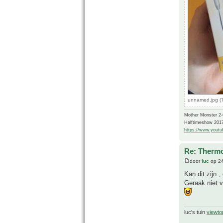
unnamed.jpg (
Mother Monster 2
Halftimeshow 201
https://www.yout
Re: Thermo
door
luc
op 24
Kan dit zijn ,
Geraak niet v
luc's tuin
viewto