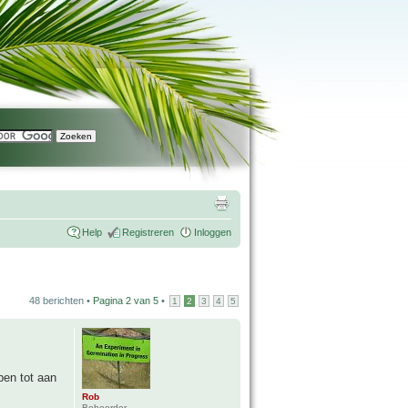
Help
Registreren
Inloggen
48 berichten •
Pagina
2
van
5
•
1
2
3
4
5
ben tot aan
Rob
Beheerder