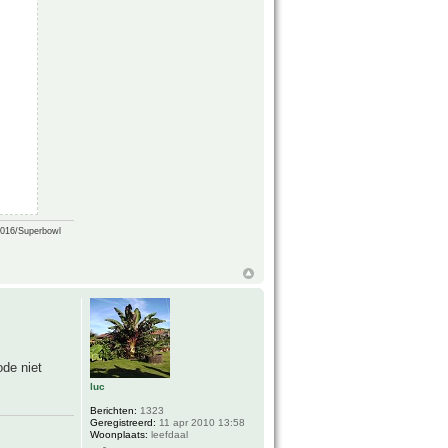
2016/Superbowl
ode niet
luc
Berichten:
1323
Geregistreerd:
11 apr 2010 13:58
Woonplaats:
leefdaal