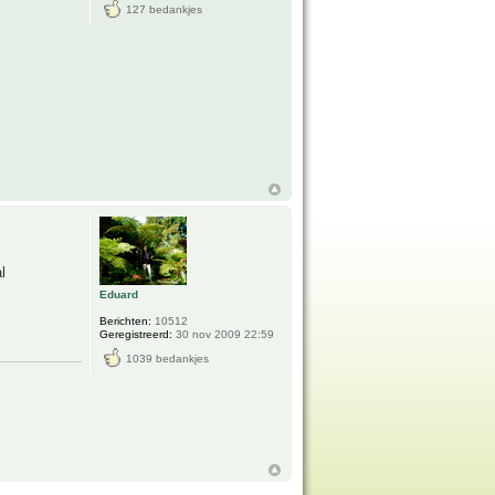
127 bedankjes
l
Eduard
Berichten:
10512
Geregistreerd:
30 nov 2009 22:59
1039 bedankjes