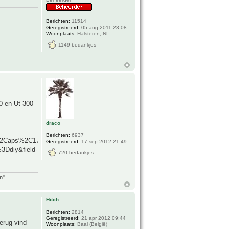
Berichten:
11514
Geregistreerd:
05 aug 2011 23:08
Woonplaats:
Halsteren, NL
1149 bedankjes
0 en Ut 300
draco
Berichten:
6937
%2Caps%2C171
Geregistreerd:
17 sep 2012 21:49
Ddiy&field-
720 bedankjes
n"
Hitch
Berichten:
2814
Geregistreerd:
21 apr 2012 09:44
erug vind
Woonplaats:
Baal (België)