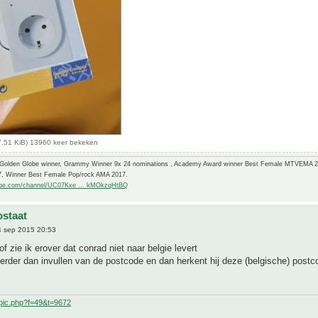
7.51 KiB) 13960 keer bekeken
-Golden Globe winner, Grammy Winner 9x 24 nominations , Academy Award winner Best Female MTVEMA 
7, Winner Best Female Pop/rock AMA 2017.
ube.com/channel/UC07Kxe ... kMOkzqHtBQ
staat
 sep 2015 20:53
 of zie ik erover dat conrad niet naar belgie levert
erder dan invullen van de postcode en dan herkent hij deze (belgische) postc
pic.php?f=49&t=9672