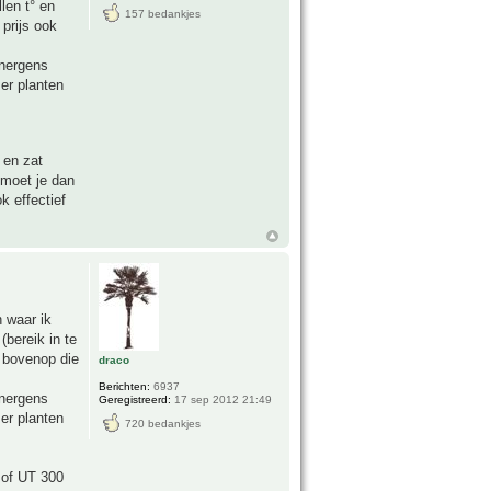
len t° en
157 bedankjes
prijs ook
 nergens
 er planten
 en zat
moet je dan
k effectief
n waar ik
(bereik in te
e bovenop die
draco
Berichten:
6937
 nergens
Geregistreerd:
17 sep 2012 21:49
 er planten
720 bedankjes
 of UT 300