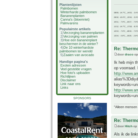
Plantenlijsten
Palmbomen
Winterharde palmbomen
08/09, -14.7°C__14/15, - 3.6°
Bananenplanten
09/10, -10.0°C__15/16, - 5.9°
Canna's (bloemriet)
10/11, - 7.9°C__16/17, - 7.9°
Palmvarens
11/12, -14.7°C__17/18, - 8.3°
Populairste artikels
12/13, - 7.9°C__18/19, - 7.5°C
1)
Verzorging bananenplanten
2)
Verzorging van palmen
13/14, - 0.8°C__19/20, - 2.8°C
3)
Hoe een bananenplant
beschermen in de winter?
4)
De 10 winterhardste
Re: Thermo
palmbomen ter wereld
door
draco
op
5)
Zaaien van avocado
Handige pagina's
Ik heb mijn 
Exoten adressen
op voorraad. 
Veel gestelde vragen
Hoe foto's uploaden
http://www.
Richtlijnen
alias%3Ddiy&
Disclaimer
Link naar ons
keywords=u
Links
http://www.
keywords=un
SPONSORS
"Alleen mensen d
Re: Thermo
door
Hitch
op 
Als ik de lin