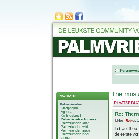
Forumoverz
Thermost
NAVIGATIE
Plaats een reactie
Palmvrienden
Startpagina
Agenda
Re: Ther
Kortingskaart
Palmvrienden forums
door
Rob
op 1
Palmvrienden chat
Palmvrienden wiki
Let wel ff op
Palmvrienden maps
de eerste vors
Palmvrienden label
Contact