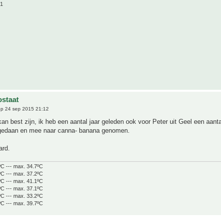
21
staat
p 24 sep 2015 21:12
kan best zijn, ik heb een aantal jaar geleden ook voor Peter uit Geel een aanta
 gedaan en mee naar canna- banana genomen.
ard.
ºC --- max. 34.7ºC
ºC --- max. 37.2ºC
ºC --- max. 41.1ºC
ºC --- max. 37.1ºC
ºC --- max. 33.2ºC
ºC --- max. 39.7ºC