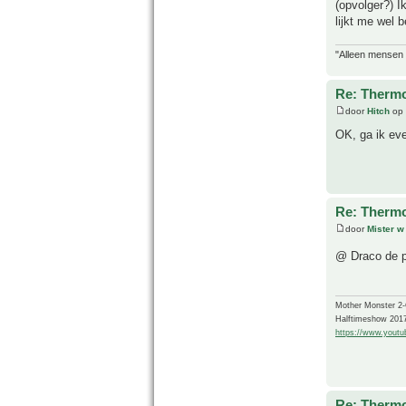
(opvolger?) 
lijkt me wel 
"Alleen mensen d
Re: Thermo
door
Hitch
op 
OK, ga ik eve
Re: Thermo
door
Mister w
@ Draco de pr
Mother Monster 2
Halftimeshow 201
https://www.yout
Re: Thermo