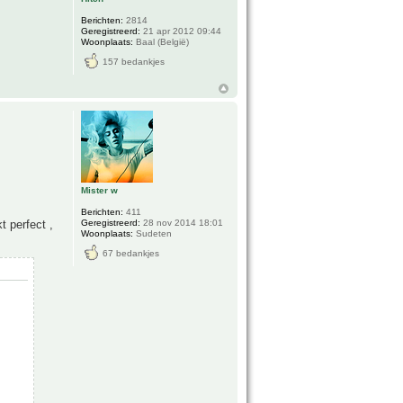
Berichten:
2814
Geregistreerd:
21 apr 2012 09:44
Woonplaats:
Baal (België)
157 bedankjes
Mister w
Berichten:
411
Geregistreerd:
28 nov 2014 18:01
 perfect ,
Woonplaats:
Sudeten
67 bedankjes