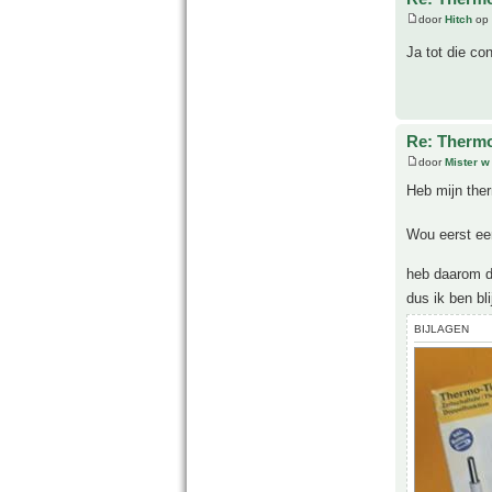
door
Hitch
op 
Ja tot die c
Re: Thermo
door
Mister w
Heb mijn the
Wou eerst ee
heb daarom d
dus ik ben bl
BIJLAGEN