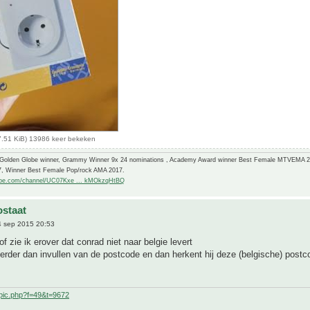
7.51 KiB) 13986 keer bekeken
-Golden Globe winner, Grammy Winner 9x 24 nominations , Academy Award winner Best Female MTVEMA 
7, Winner Best Female Pop/rock AMA 2017.
ube.com/channel/UC07Kxe ... kMOkzqHtBQ
staat
 sep 2015 20:53
 of zie ik erover dat conrad niet naar belgie levert
erder dan invullen van de postcode en dan herkent hij deze (belgische) postc
pic.php?f=49&t=9672