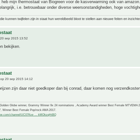
Ik heb mijn thermostaat van Biogreen voor de kasverwarming ook van amazon. 
belangrijk, i.e. betrouwbaar onder diverse weersonstandigheden, hoge vochtigh
ie kunnen twijfelen zijn in staat hun wereldbeeld bloot te stellen aan nieuwe feiten en inzichte
staat
20 sep 2015 13:52
n bekijken.
staat
op 20 sep 2015 14:12
ijzen zijn daar niet goedkoper dan bij conrad, daar komen nog verzendkoste
-Golden Globe winner, Grammy Winner 9x 24 nominations , Academy Award winner Best Female MTVEMA 
7, Winner Best Female Pop/rock AMA 2017.
ube.com/channel/UC07Kxe ... kMOkzqHtBQ
staat