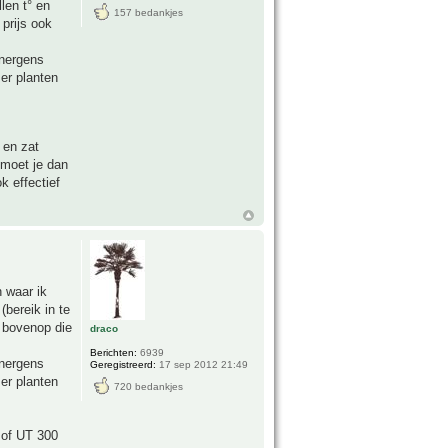
len t° en
157 bedankjes
prijs ook
 nergens
 er planten
 en zat
moet je dan
k effectief
n waar ik
(bereik in te
e bovenop die
draco
Berichten:
6939
 nergens
Geregistreerd:
17 sep 2012 21:49
 er planten
720 bedankjes
 of UT 300