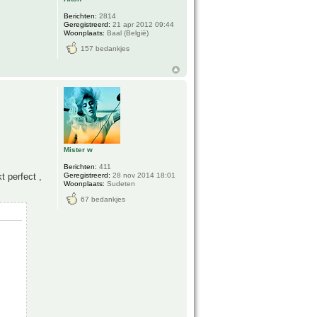
Berichten:
2814
Geregistreerd:
21 apr 2012 09:44
Woonplaats:
Baal (België)
157 bedankjes
Mister w
Berichten:
411
Geregistreerd:
28 nov 2014 18:01
 perfect ,
Woonplaats:
Sudeten
67 bedankjes