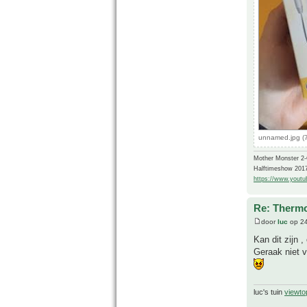
unnamed.jpg (
Mother Monster 2
Halftimeshow 201
https://www.yout
Re: Thermo
door
luc
op 24
Kan dit zijn ,
Geraak niet v
luc's tuin
viewto