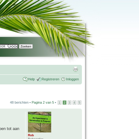
Help
Registreren
Inloggen
48 berichten •
Pagina
2
van
5
•
1
2
3
4
5
ben tot aan
Rob
Beheerder