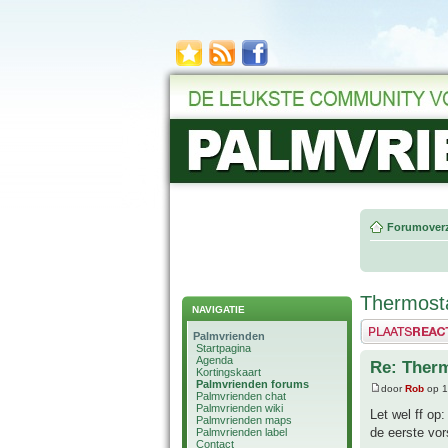
Forumoverz
Thermost
NAVIGATIE
Plaats een reactie
Palmvrienden
Startpagina
Agenda
Re: Ther
Kortingskaart
Palmvrienden forums
door
Rob
op 1
Palmvrienden chat
Palmvrienden wiki
Let wel ff op
Palmvrienden maps
de eerste vors
Palmvrienden label
Contact