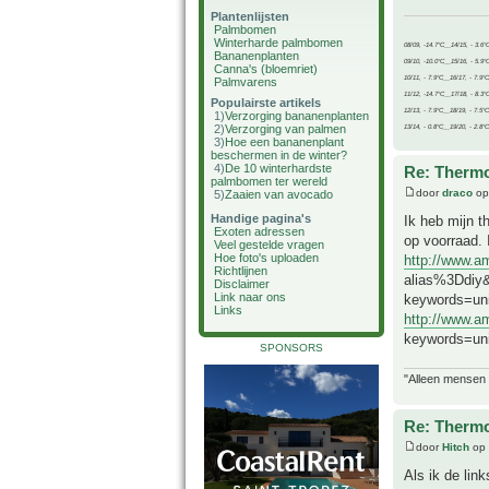
Plantenlijsten
Palmbomen
Winterharde palmbomen
08/09, -14.7°C__14/15, - 3.6°
Bananenplanten
09/10, -10.0°C__15/16, - 5.9°
Canna's (bloemriet)
10/11, - 7.9°C__16/17, - 7.9°
Palmvarens
11/12, -14.7°C__17/18, - 8.3°
Populairste artikels
12/13, - 7.9°C__18/19, - 7.5°C
1)
Verzorging bananenplanten
2)
Verzorging van palmen
13/14, - 0.8°C__19/20, - 2.8°C
3)
Hoe een bananenplant
beschermen in de winter?
4)
De 10 winterhardste
Re: Thermo
palmbomen ter wereld
door
draco
op
5)
Zaaien van avocado
Handige pagina's
Ik heb mijn 
Exoten adressen
op voorraad. 
Veel gestelde vragen
Hoe foto's uploaden
http://www.
Richtlijnen
alias%3Ddiy&
Disclaimer
Link naar ons
keywords=u
Links
http://www.
keywords=un
SPONSORS
"Alleen mensen d
Re: Thermo
door
Hitch
op 
Als ik de lin