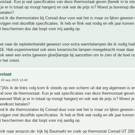
ostaat. Kun je wat specificaties van deze thermostaat geven (bereik in te stel
je er in totaal op moogt hangen) en ook wat de prijs is? Moest je bovenop die 
betalen?
ind ik die thermostaten bij Conrad duur voor wat het is maar ze lijken gewoon
krijgen met dezelfde specificaties. Ik heb er flink wat nodig en elk jaar komen
et beschermen dus dat loopt voor mij aardig op.
t naar de reptielenhandel geweest voor extra warmtelampen die ik nodig had
1€. Heb experimenteel ook eens keramische lampen meegebracht maar daar 
ook weer een extra (gewoon gloei)lampje bij aanzetten om te zien of de boel oo
 het vriest.
staat
 20 sep 2015 13:40
"]Als ik de links volg kom ik steeds op een scherm uit dat erg algemeen is e
ind over de thermostaat. Kun je wat specificaties van deze thermostaat geven 
 hoeveel Watt je er in totaal op moogt hangen) en ook wat de prijs is? Moest j
zendkost betalen?
ind ik die thermostaten bij Conrad duur voor wat het is maar ze lijken gewoon
krijgen met dezelfde specificaties. Ik heb er flink wat nodig en elk jaar komen
et beschermen dus dat loopt voor mij aardig op.
 link naar amazon.de: kijk bij Baumarkt en zoek op thermostat Conrad UT 200