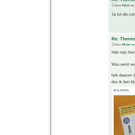
door
Hitch
op 
Ja tot die c
Re: Thermo
door
Mister w
Heb mijn the
Wou eerst ee
heb daarom d
dus ik ben bl
BIJLAGEN