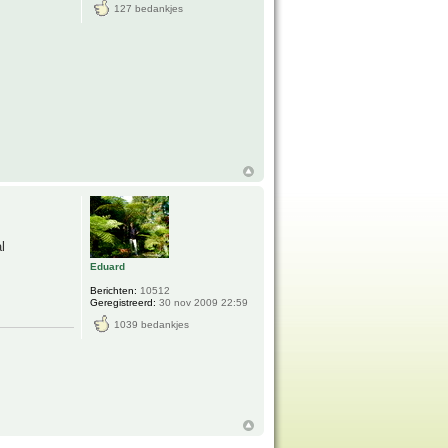
127 bedankjes
l
Eduard
Berichten:
10512
Geregistreerd:
30 nov 2009 22:59
1039 bedankjes