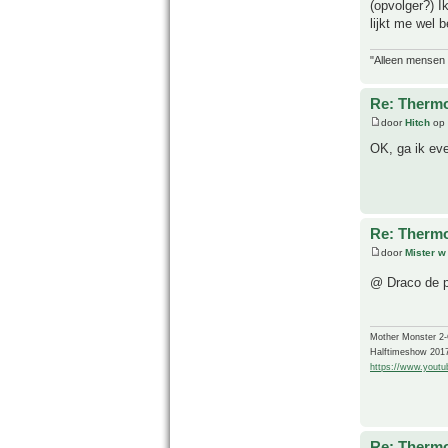
(opvolger?) 
lijkt me wel 
"Alleen mensen d
Re: Thermo
door
Hitch
op 
OK, ga ik eve
Re: Thermo
door
Mister w
@ Draco de pr
Mother Monster 2
Halftimeshow 201
https://www.yout
Re: Thermo