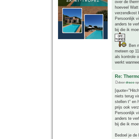
over de therm
hoeveel Watt 
verzendkost 
Persoonlijk v
anders te ver
bij die ik mo
Ben ne
meteen op 11
als kontrole 
werkt wanneer
Re: Thermo
door
draco
op
[quote="Hitch
niets terug v
stellen t° en
prijs ook ver
Persoonlijk v
anders te ver
bij die ik mo
Bedoel je de