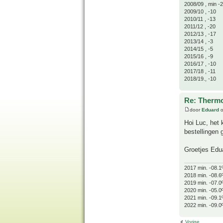
2008/09 , min -
2009/10 , -10
2010/11 , -13
2011/12 , -20
2012/13 , -17
2013/14 , -3
2014/15 , -5
2015/16 , -9
2016/17 , -10
2017/18 , -11
2018/19., -10
Re: Thermo
door
Eduard
o
Hoi Luc, het 
bestellingen
Groetjes Edu
2017 min. -08.1
2018 min. -08.6
2019 min. -07.0
2020 min. -05.0
2021 min. -09.1
2022 min. -09.0
Vorige