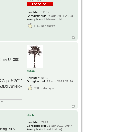
Berichten:
11514
Geregistreerd:
05 aug 2011 23:08
Woonplaats:
Halsteren, NL
1149 bedankjes
0 en Ut 300
draco
Berichten:
6939
%2Caps%2C171
Geregistreerd:
17 sep 2012 21:49
Ddiy&field-
720 bedankjes
n"
Hitch
Berichten:
2814
Geregistreerd:
21 apr 2012 09:44
erug vind
Woonplaats:
Baal (België)