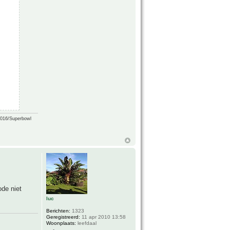
2016/Superbowl
ode niet
luc
Berichten:
1323
Geregistreerd:
11 apr 2010 13:58
Woonplaats:
leefdaal