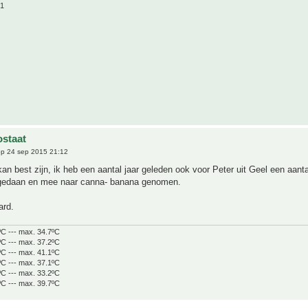
21
staat
p 24 sep 2015 21:12
kan best zijn, ik heb een aantal jaar geleden ook voor Peter uit Geel een aanta
 gedaan en mee naar canna- banana genomen.
ard.
ºC --- max. 34.7ºC
ºC --- max. 37.2ºC
ºC --- max. 41.1ºC
ºC --- max. 37.1ºC
ºC --- max. 33.2ºC
ºC --- max. 39.7ºC