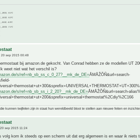
C__20/21, -9.1°C
C__21/22, -5.2°C
C__21/22, -6.9°C
C__22/23, -7.1°C
staat
 20 sep 2015 00:48
thermostaat bij amazon.de gekocht. Van Conrad hebben ze de modellen UT 20
Ik weet niet wat het verschil is?
amazon.de/s/ref=nb_sb_ss_c_0_27?__mk_de_DE=
ÅMÅŽÕÑ&url=search-
field-
niversal+thermostat+ut+300&sprefix=UNIVERSAL+THERMOSTAT+UT+300
amazon.de/s/ref=nb_sb_ss_i_2_20?__mk_de_DE=
ÅMÅŽÕÑ&url=search-alias%3
iversal+thermostat+ut+200&sprefix=universal+thermostat%2Cdiy%2C166
ie kunnen twijfelen zijn in staat hun wereldbeeld bloot te stellen aan nieuwe feiten en inzichte
staat
20 sep 2015 11:24
ks volg kom ik steeds op een scherm uit dat erg algemeen is en waar ik niets t