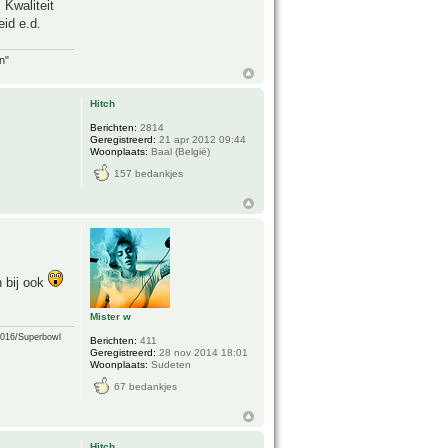
Kwaliteit
eid e.d.
n"
Hitch
Berichten:
2814
Geregistreerd:
21 apr 2012 09:44
Woonplaats:
Baal (België)
157 bedankjes
n bij ook
Mister w
2016/Superbowl
Berichten:
411
Geregistreerd:
28 nov 2014 18:01
Woonplaats:
Sudeten
67 bedankjes
Hitch