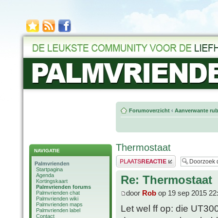
Forumoverzicht
‹
Aanverwante rub
Thermostaat
NAVIGATIE
Plaats een reactie
Palmvrienden
Startpagina
Agenda
Re: Thermostaat
Kortingskaart
Palmvrienden forums
door
Rob
op 19 sep 2015 22
Palmvrienden chat
Palmvrienden wiki
Palmvrienden maps
Let wel ff op: die UT300
Palmvrienden label
Contact