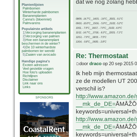
dat we nog zolang hebbe
Plantenlijsten
Palmbomen
Winterharde palmbomen
Bananenplanten
08/09, -14.7°C__14/15, - 3.6°C__20/21, -9.1°C
Canna's (bloemriet)
Palmvarens
09/10, -10.0°C__15/16, - 5.9°C__21/22, -5.2°C
10/11, - 7.9°C__16/17, - 7.9°C__21/22, -6.9°C
Populairste artikels
1)
Verzorging bananenplanten
11/12, -14.7°C__17/18, - 8.3°C__22/23, -7.1°C
2)
Verzorging van palmen
12/13, - 7.9°C__18/19, - 7.5°C
3)
Hoe een bananenplant
13/14, - 0.8°C__19/20, - 2.8°C
beschermen in de winter?
4)
De 10 winterhardste
palmbomen ter wereld
Re: Thermostaat
5)
Zaaien van avocado
Handige pagina's
door
draco
op 20 sep 2015 0
Exoten adressen
Veel gestelde vragen
Ik heb mijn thermosta
Hoe foto's uploaden
Richtlijnen
ze de modellen UT 200 
Disclaimer
Link naar ons
Links
verschil is?
http://www.amazon.de
SPONSORS
__mk_de_DE=
ÅMÅŽÕÑ&
keywords=universal
http://www.amazon.de/
__mk_de_DE=
ÅMÅŽÕÑ&
keywords=universal+t