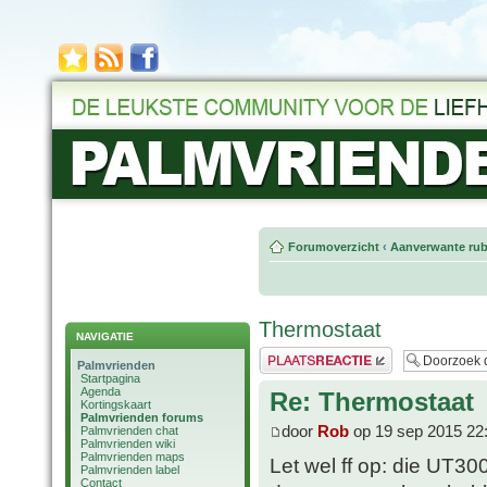
Forumoverzicht
‹
Aanverwante rub
Thermostaat
NAVIGATIE
Plaats een reactie
Palmvrienden
Startpagina
Agenda
Re: Thermostaat
Kortingskaart
Palmvrienden forums
door
Rob
op 19 sep 2015 22
Palmvrienden chat
Palmvrienden wiki
Palmvrienden maps
Let wel ff op: die UT300
Palmvrienden label
Contact