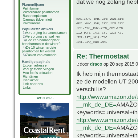
dat we nog zolang hebbe
Plantenlijsten
Palmbomen
Winterharde palmbomen
Bananenplanten
08/09, -14.7°C__14/15, - 3.6°C__20/21, -9.1°C
Canna's (bloemriet)
Palmvarens
09/10, -10.0°C__15/16, - 5.9°C__21/22, -5.2°C
10/11, - 7.9°C__16/17, - 7.9°C__21/22, -6.9°C
Populairste artikels
1)
Verzorging bananenplanten
11/12, -14.7°C__17/18, - 8.3°C__22/23, -7.1°C
2)
Verzorging van palmen
12/13, - 7.9°C__18/19, - 7.5°C
3)
Hoe een bananenplant
13/14, - 0.8°C__19/20, - 2.8°C
beschermen in de winter?
4)
De 10 winterhardste
palmbomen ter wereld
Re: Thermostaat
5)
Zaaien van avocado
Handige pagina's
door
draco
op 20 sep 2015 0
Exoten adressen
Veel gestelde vragen
Ik heb mijn thermosta
Hoe foto's uploaden
Richtlijnen
ze de modellen UT 200 
Disclaimer
Link naar ons
Links
verschil is?
http://www.amazon.de
SPONSORS
__mk_de_DE=
ÅMÅŽÕÑ&
keywords=universal
http://www.amazon.de/
__mk_de_DE=
ÅMÅŽÕÑ&
keywords=universal+t