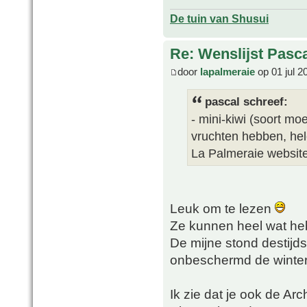
De tuin van Shusui
Re: Wenslijst Pasc
door
lapalmeraie
op 01 jul 2
pascal schreef:
- mini-kiwi (soort mo
vruchten hebben, hel
La Palmeraie websit
Leuk om te lezen
Ze kunnen heel wat he
De mijne stond destijds
onbeschermd de winter
Ik zie dat je ook de Arc