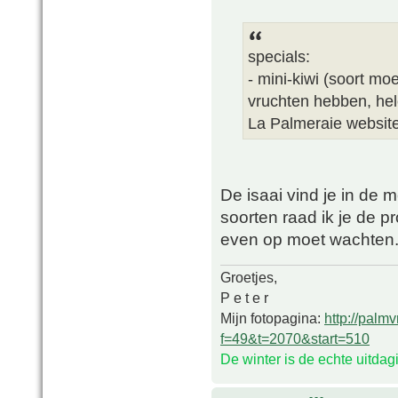
specials:
- mini-kiwi (soort mo
vruchten hebben, hel
La Palmeraie websit
De isaai vind je in de 
soorten raad ik je de p
even op moet wachten
Groetjes,
P e t e r
Mijn fotopagina:
http://palm
f=49&t=2070&start=510
De winter is de echte uitda