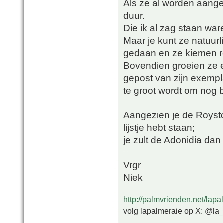
Als ze al worden aangeb
duur.
Die ik al zag staan war
Maar je kunt ze natuurli
gedaan en ze kiemen re
Bovendien groeien ze e
gepost van zijn exemplaa
te groot wordt om nog b
Aangezien je de Royst
lijstje hebt staan;
je zult de Adonidia da
Vrgr
Niek
http://palmvrienden.net/lapa
volg lapalmeraie op X: @la