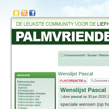
Forumoverzicht
‹
Sociaal
‹
Planten
Wenslijst Pascal
NAVIGATIE
Plaats een reactie
Palmvrienden
Startpagina
Agenda
Wenslijst Pascal
Kortingskaart
Palmvrienden forums
door
pascal
op 30 jun 2010 
Palmvrienden chat
Palmvrienden wiki
Palmvrienden maps
speciale wensen (op ho
Palmvrienden label
Contact