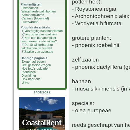
potten heb):
Plantenlijsten
- Roystonea regia
Palmbomen
Winterharde palmbomen
- Archontophoenix ale
Bananenplanten
Canna's (bloemriet)
Palmvarens
- Wodyetia bifurcata
Populairste artikels
1)
Verzorging bananenplanten
2)
Verzorging van palmen
grotere planten:
3)
Hoe een bananenplant
beschermen in de winter?
- phoenix roebelinii
4)
De 10 winterhardste
palmbomen ter wereld
5)
Zaaien van avocado
Handige pagina's
zelf zaaien
Exoten adressen
Veel gestelde vragen
- phoenix dactylifera 
Hoe foto's uploaden
Richtlijnen
Disclaimer
Link naar ons
banaan
Links
- musa sikkimensis (in 
SPONSORS
specials:
- olea europeae
reeds geschrapt van het