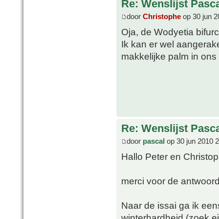
Re: Wenslijst Pasc
door
Christophe
op 30 jun 2
Oja, de Wodyetia bifur
Ik kan er wel aangerak
makkelijke palm in ons k
Re: Wenslijst Pasc
door
pascal
op 30 jun 2010 
Hallo Peter en Christo
merci voor de antwoor
Naar de issai ga ik ee
winterhardheid (zoek e