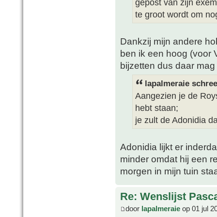
gepost van zijn exempl
te groot wordt om nog
Dankzij mijn andere ho
ben ik een hoog (voor 
bijzetten dus daar mag
lapalmeraie schree
Aangezien je de Roys
hebt staan;
je zult de Adonidia 
Adonidia lijkt er inder
minder omdat hij een red
morgen in mijn tuin sta
Re: Wenslijst Pasc
door
lapalmeraie
op 01 jul 2