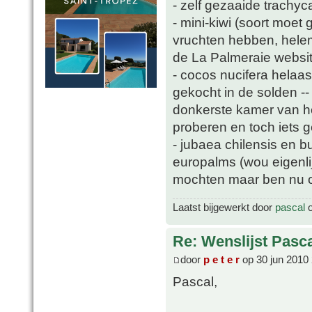
- zelf gezaaide trachyc
- mini-kiwi (soort moet
vruchten hebben, helem
de La Palmeraie websit
- cocos nucifera helaa
gekocht in de solden -
donkerste kamer van he
proberen en toch iets 
- jubaea chilensis en b
europalms (wou eigenli
mochten maar ben nu oo
Laatst bijgewerkt door
pascal
o
Re: Wenslijst Pasc
door
p e t e r
op 30 jun 2010
Pascal,