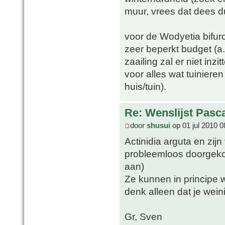
muur, vrees dat dees du
voor de Wodyetia bifur
zeer beperkt budget (a.
zaailing zal er niet in
voor alles wat tuinier
huis/tuin).
Re: Wenslijst Pasc
door
shusui
op 01 jul 2010 0
Actinidia arguta en zijn
probleemloos doorgek
aan)
Ze kunnen in principe 
denk alleen dat je wein
Gr, Sven