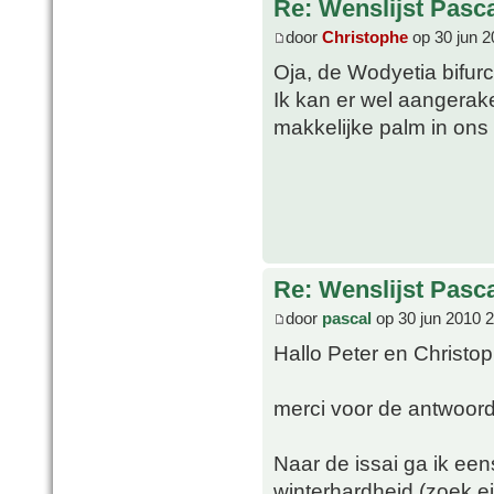
Re: Wenslijst Pasc
door
Christophe
op 30 jun 2
Oja, de Wodyetia bifur
Ik kan er wel aangerak
makkelijke palm in ons k
Re: Wenslijst Pasc
door
pascal
op 30 jun 2010 
Hallo Peter en Christo
merci voor de antwoor
Naar de issai ga ik ee
winterhardheid (zoek e