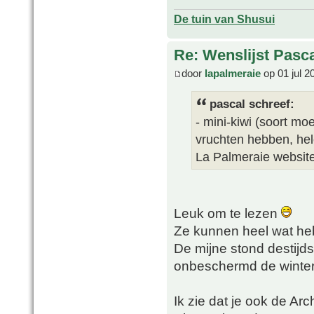
De tuin van Shusui
Re: Wenslijst Pasc
door
lapalmeraie
op 01 jul 2
pascal schreef:
- mini-kiwi (soort mo
vruchten hebben, hel
La Palmeraie websit
Leuk om te lezen
Ze kunnen heel wat he
De mijne stond destijds
onbeschermd de winter
Ik zie dat je ook de Arc