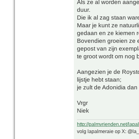
Als ze al worden aangeb
duur.
Die ik al zag staan war
Maar je kunt ze natuurli
gedaan en ze kiemen re
Bovendien groeien ze e
gepost van zijn exemplaa
te groot wordt om nog b
Aangezien je de Royst
lijstje hebt staan;
je zult de Adonidia da
Vrgr
Niek
http://palmvrienden.net/lapa
volg lapalmeraie op X: @la