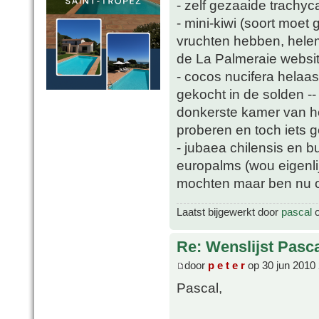
- zelf gezaaide trachyc
- mini-kiwi (soort moet
vruchten hebben, helem
de La Palmeraie websit
- cocos nucifera helaa
gekocht in de solden -
donkerste kamer van he
proberen en toch iets 
- jubaea chilensis en b
europalms (wou eigenli
mochten maar ben nu oo
Laatst bijgewerkt door
pascal
o
Re: Wenslijst Pasc
door
p e t e r
op 30 jun 2010
Pascal,