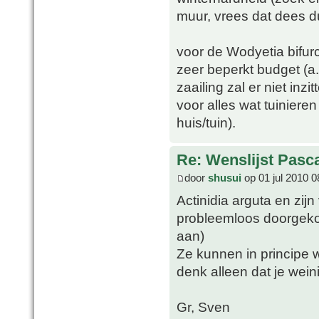
muur, vrees dat dees du
voor de Wodyetia bifur
zeer beperkt budget (a.
zaailing zal er niet in
voor alles wat tuinier
huis/tuin).
Re: Wenslijst Pasc
door
shusui
op 01 jul 2010 0
Actinidia arguta en zijn
probleemloos doorgek
aan)
Ze kunnen in principe 
denk alleen dat je wein
Gr, Sven