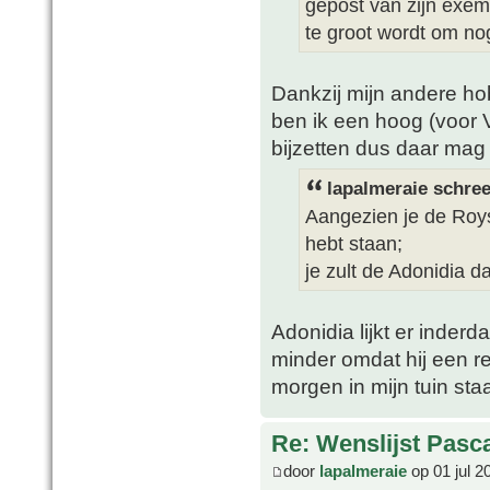
gepost van zijn exempl
te groot wordt om nog
Dankzij mijn andere ho
ben ik een hoog (voor 
bijzetten dus daar mag
lapalmeraie schree
Aangezien je de Roys
hebt staan;
je zult de Adonidia 
Adonidia lijkt er inder
minder omdat hij een red
morgen in mijn tuin sta
Re: Wenslijst Pasc
door
lapalmeraie
op 01 jul 2