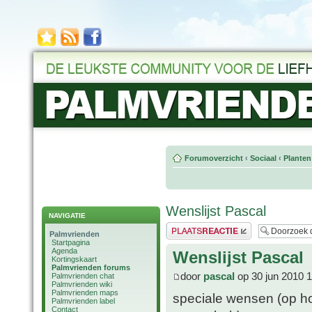
Forumoverzicht
‹
Sociaal
‹
Planten
Wenslijst Pascal
NAVIGATIE
Plaats een reactie
Palmvrienden
Startpagina
Agenda
Wenslijst Pascal
Kortingskaart
Palmvrienden forums
door
pascal
op 30 jun 2010 
Palmvrienden chat
Palmvrienden wiki
Palmvrienden maps
speciale wensen (op ho
Palmvrienden label
Contact