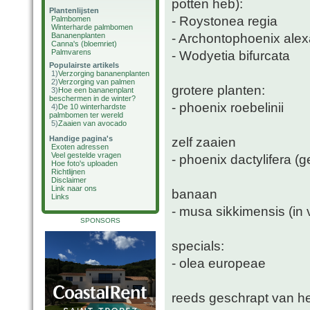
potten heb):
Plantenlijsten
- Roystonea regia
Palmbomen
Winterharde palmbomen
- Archontophoenix ale
Bananenplanten
Canna's (bloemriet)
Palmvarens
- Wodyetia bifurcata
Populairste artikels
1)
Verzorging bananenplanten
2)
Verzorging van palmen
grotere planten:
3)
Hoe een bananenplant
beschermen in de winter?
- phoenix roebelinii
4)
De 10 winterhardste
palmbomen ter wereld
5)
Zaaien van avocado
Handige pagina's
zelf zaaien
Exoten adressen
Veel gestelde vragen
- phoenix dactylifera 
Hoe foto's uploaden
Richtlijnen
Disclaimer
Link naar ons
banaan
Links
- musa sikkimensis (in 
SPONSORS
specials:
- olea europeae
reeds geschrapt van het