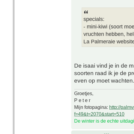
specials:
- mini-kiwi (soort mo
vruchten hebben, hel
La Palmeraie websit
De isaai vind je in de 
soorten raad ik je de p
even op moet wachten
Groetjes,
P e t e r
Mijn fotopagina:
http://palm
f=49&t=2070&start=510
De winter is de echte uitda