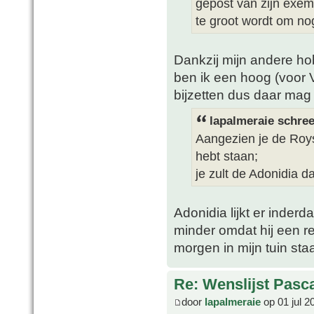
gepost van zijn exempl
te groot wordt om nog
Dankzij mijn andere ho
ben ik een hoog (voor 
bijzetten dus daar mag
lapalmeraie schree
Aangezien je de Roys
hebt staan;
je zult de Adonidia 
Adonidia lijkt er inder
minder omdat hij een red
morgen in mijn tuin sta
Re: Wenslijst Pasc
door
lapalmeraie
op 01 jul 2