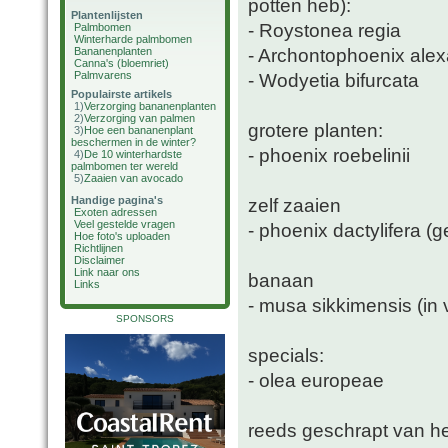
potten heb):
Plantenlijsten
- Roystonea regia
Palmbomen
Winterharde palmbomen
- Archontophoenix ale
Bananenplanten
Canna's (bloemriet)
Palmvarens
- Wodyetia bifurcata
Populairste artikels
1)
Verzorging bananenplanten
2)
Verzorging van palmen
grotere planten:
3)
Hoe een bananenplant
beschermen in de winter?
- phoenix roebelinii
4)
De 10 winterhardste
palmbomen ter wereld
5)
Zaaien van avocado
Handige pagina's
zelf zaaien
Exoten adressen
Veel gestelde vragen
- phoenix dactylifera 
Hoe foto's uploaden
Richtlijnen
Disclaimer
Link naar ons
banaan
Links
- musa sikkimensis (in 
SPONSORS
specials:
- olea europeae
reeds geschrapt van het