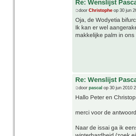
Re: Wenslijst Pasc
door
Christophe
op 30 jun 2
Oja, de Wodyetia bifur
Ik kan er wel aangerak
makkelijke palm in ons k
Re: Wenslijst Pasc
door
pascal
op 30 jun 2010 
Hallo Peter en Christo
merci voor de antwoor
Naar de issai ga ik ee
winterhardheid (zoek e