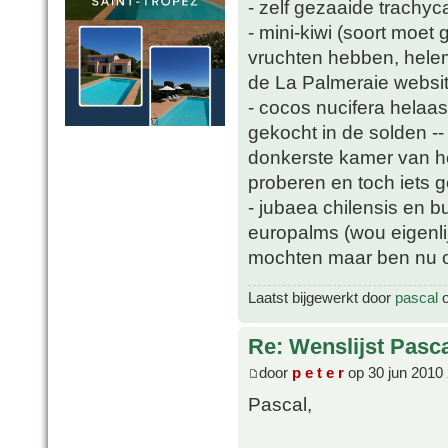
- zelf gezaaide trachyc
- mini-kiwi (soort moet
vruchten hebben, helem
de La Palmeraie websit
- cocos nucifera helaa
gekocht in de solden -
donkerste kamer van he
proberen en toch iets 
- jubaea chilensis en b
europalms (wou eigenli
mochten maar ben nu oo
Laatst bijgewerkt door
pascal
o
Re: Wenslijst Pasc
door
p e t e r
op 30 jun 2010
Pascal,