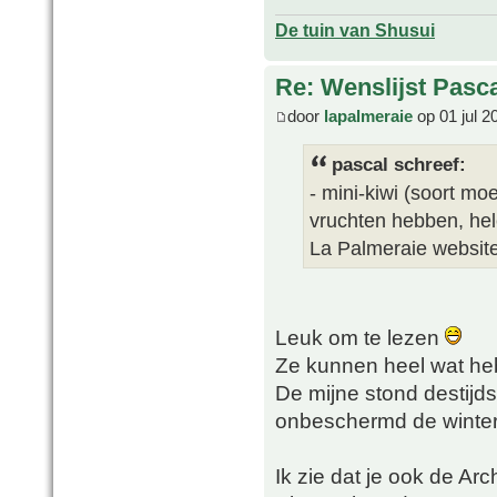
De tuin van Shusui
Re: Wenslijst Pasc
door
lapalmeraie
op 01 jul 2
pascal schreef:
- mini-kiwi (soort mo
vruchten hebben, hel
La Palmeraie websit
Leuk om te lezen
Ze kunnen heel wat he
De mijne stond destijds
onbeschermd de winter
Ik zie dat je ook de Arc