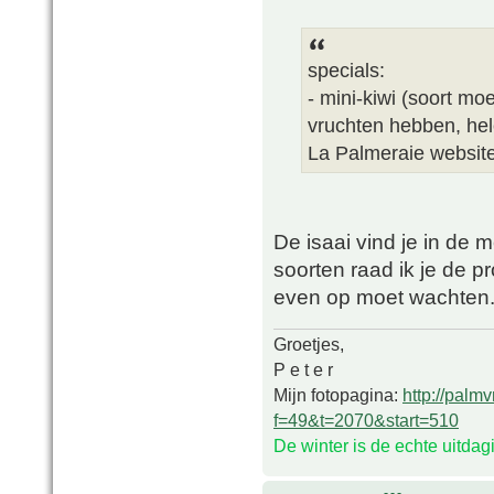
specials:
- mini-kiwi (soort mo
vruchten hebben, hel
La Palmeraie websit
De isaai vind je in de 
soorten raad ik je de p
even op moet wachten
Groetjes,
P e t e r
Mijn fotopagina:
http://palm
f=49&t=2070&start=510
De winter is de echte uitda