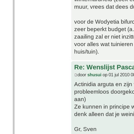
muur, vrees dat dees du
voor de Wodyetia bifur
zeer beperkt budget (a.
zaailing zal er niet in
voor alles wat tuinier
huis/tuin).
Re: Wenslijst Pasc
door
shusui
op 01 jul 2010 0
Actinidia arguta en zijn
probleemloos doorgek
aan)
Ze kunnen in principe 
denk alleen dat je wein
Gr, Sven