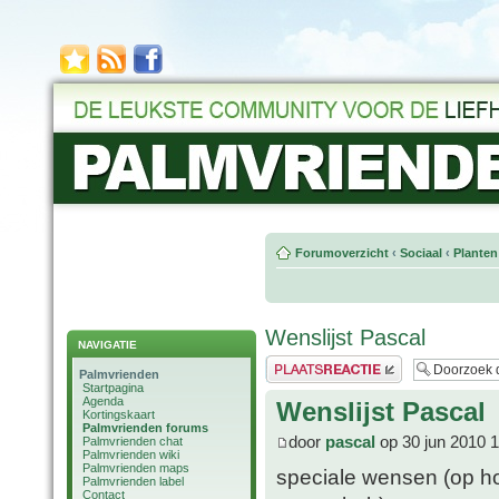
Forumoverzicht
‹
Sociaal
‹
Planten
Wenslijst Pascal
NAVIGATIE
Plaats een reactie
Palmvrienden
Startpagina
Agenda
Wenslijst Pascal
Kortingskaart
Palmvrienden forums
door
pascal
op 30 jun 2010 
Palmvrienden chat
Palmvrienden wiki
Palmvrienden maps
speciale wensen (op ho
Palmvrienden label
Contact