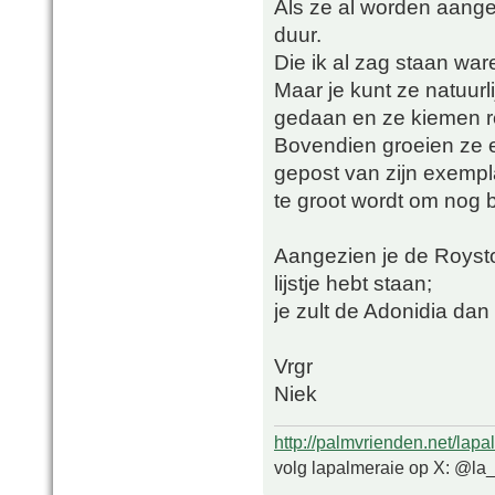
Als ze al worden aangeb
duur.
Die ik al zag staan war
Maar je kunt ze natuurli
gedaan en ze kiemen re
Bovendien groeien ze e
gepost van zijn exemplaa
te groot wordt om nog b
Aangezien je de Royst
lijstje hebt staan;
je zult de Adonidia da
Vrgr
Niek
http://palmvrienden.net/lapa
volg lapalmeraie op X: @la