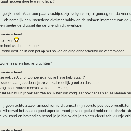
 gaat hebben door te weinig licht ?
je gelijk hebt. Maar een paar vruchtjes zijn volgens mij al genoeg om de vriend
Heb namelijk een intensieve oldtimer hobby en de palmen-interesse van de l
en beetje de druppel die de vriendin dit overlopen.
meraie schreef:
 te lezen
n heel wat hebben hoor.
 stond destijds in een pot op het balkon en ging onbeschermd de winters door.
wone issai en had je vruchten?
meraie schreef:
t je ook de Archontophoenix a. op je lijstje hebt staan?
l worden aangeboden zijn ze vaak al redelijk groot en dus duur.
l zag staan waren meestal zo rond de €200,-.
kunt ze natuurlijk ook zelf zaaien. Ik heb dat vorig jaar ook gedaan en ze kiemen re
ij geen echte zaaier ,misschien is dit omdat mijn eerste positieve resultaten
. Alhoewel het zaaien goedkoper is, moet je veel geduld hebben en daarbij sta
n vol zand en bovendien betaal je je blauw als je zo een electrisch vuurtje erb
meraie schreef: