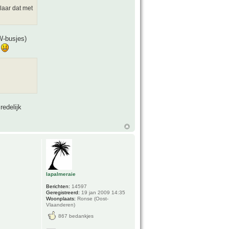
laar dat met
W-busjes)
n
redelijk
lapalmeraie
Berichten:
14597
Geregistreerd:
19 jan 2009 14:35
Woonplaats:
Ronse (Oost-
Vlaanderen)
867 bedankjes