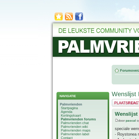
Forumoverz
Wenslijst
NAVIGATIE
Plaats een reactie
Palmvrienden
Startpagina
Agenda
Wenslijst
Kortingskaart
Palmvrienden forums
door
pascal
o
Palmvrienden chat
Palmvrienden wiki
speciale wens
Palmvrienden maps
- Roystonea r
Palmvrienden label
Contact