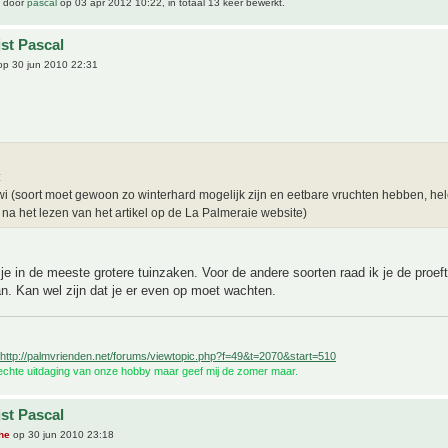
t door
pascal
op 03 apr 2012 10:22, in totaal 13 keer bewerkt.
jst Pascal
p 30 jun 2010 22:31
:
iwi (soort moet gewoon zo winterhard mogelijk zijn en eetbare vruchten hebben, he
 na het lezen van het artikel op de La Palmeraie website)
 je in de meeste grotere tuinzaken. Voor de andere soorten raad ik je de proeft
. Kan wel zijn dat je er even op moet wachten.
http://palmvrienden.net/forums/viewtopic.php?f=49&t=2070&start=510
 echte uitdaging van onze hobby maar geef mij de zomer maar.
jst Pascal
he
op 30 jun 2010 23:18