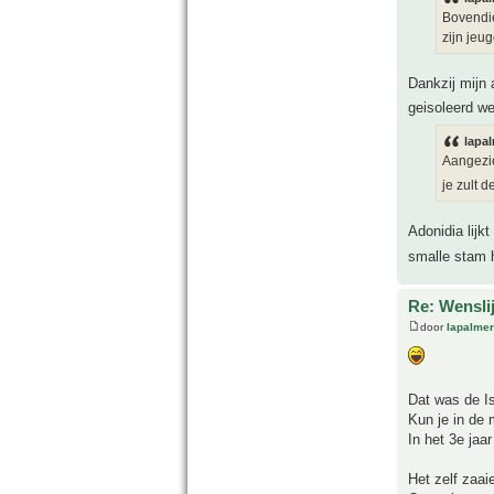
Bovendie
zijn jeug
Dankzij mijn
geisoleerd we
lapal
Aangezie
je zult 
Adonidia lijk
smalle stam h
Re: Wensli
door
lapalmer
Dat was de Is
Kun je in de 
In het 3e jaa
Het zelf zaai