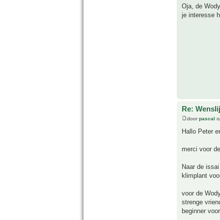
Oja, de Wodye
je interesse 
Re: Wensli
door
pascal
o
Hallo Peter e
merci voor d
Naar de issai
klimplant voo
voor de Wodye
strenge vrien
beginner voor