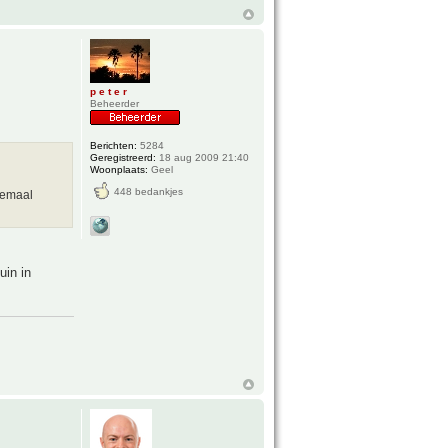
p e t e r
Beheerder
Berichten:
5284
Geregistreerd:
18 aug 2009 21:40
Woonplaats:
Geel
448 bedankjes
lemaal
uin in