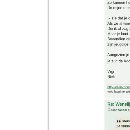
Ze kunnen he
De mijne ston
Ik zie dat je
Als ze al wor
Die ik al zag
Maar je kunt 
Bovendien gro
zijn jeugdige 
Aangezien je 
je zult de Ad
Vrgr
Niek
http://palmvrien
volg lapalmerai
Re: Wensli
door
pascal
op
shus
Ze kunne