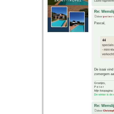
Laatst bijgewerk
Re: Wensli
door
p e t e r
o
Pascal,
specials
- mini-k
verkocht
De isaai vind
zomergem aan
Groetjes,
P e t e r
Mijn fotopagina:
De winter is de
Re: Wensli
door
Christop