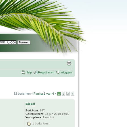
Help
Registreren
Inloggen
32 berichten •
Pagina
1
van
4
•
1
2
3
4
pascal
Berichten:
147
Geregistreerd:
14 jun 2010 16:09
Woonplaats:
Aarschot
1 bedankjes