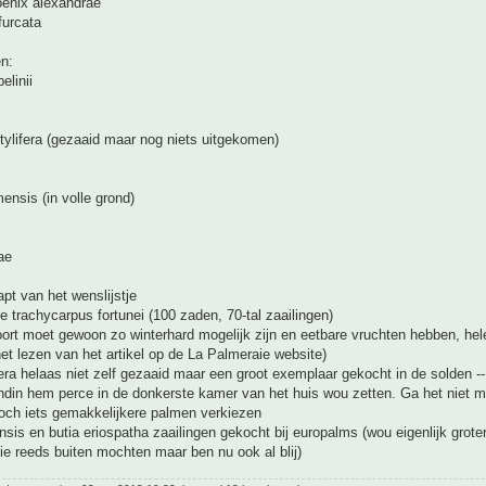
oenix alexandrae
furcata
en:
elinii
tylifera (gezaaid maar nog niets uitgekomen)
ensis (in volle grond)
ae
pt van het wenslijstje
de trachycarpus fortunei (100 zaden, 70-tal zaailingen)
soort moet gewoon zo winterhard mogelijk zijn en eetbare vruchten hebben, he
et lezen van het artikel op de La Palmeraie website)
era helaas niet zelf gezaaid maar een groot exemplaar gekocht in de solden -
endin hem perce in de donkerste kamer van het huis wou zetten. Ga het niet 
toch iets gemakkelijkere palmen verkiezen
ensis en butia eriospatha zaailingen gekocht bij europalms (wou eigenlijk grote
e reeds buiten mochten maar ben nu ook al blij)