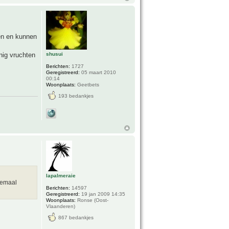
men en kunnen
shusui
nig vruchten
Berichten:
1727
Geregistreerd:
05 maart 2010
00:14
Woonplaats:
Geetbets
193 bedankjes
lapalmeraie
lemaal
Berichten:
14597
Geregistreerd:
19 jan 2009 14:35
Woonplaats:
Ronse (Oost-
Vlaanderen)
867 bedankjes