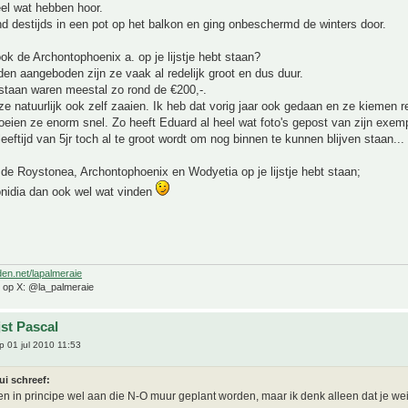
el wat hebben hoor.
d destijds in een pot op het balkon en ging onbeschermd de winters door.
 ook de Archontophoenix a. op je lijstje hebt staan?
den aangeboden zijn ze vaak al redelijk groot en dus duur.
 staan waren meestal zo rond de €200,-.
ze natuurlijk ook zelf zaaien. Ik heb dat vorig jaar ook gedaan en ze kiemen r
eien ze enorm snel. Zo heeft Eduard al heel wat foto's gepost van zijn exem
leeftijd van 5jr toch al te groot wordt om nog binnen te kunnen blijven staan...
de Roystonea, Archontophoenix en Wodyetia op je lijstje hebt staan;
onidia dan ook wel wat vinden
den.net/lapalmeraie
e op X: @la_palmeraie
jst Pascal
 01 jul 2010 11:53
ui schreef:
n in principe wel aan die N-O muur geplant worden, maar ik denk alleen dat je we