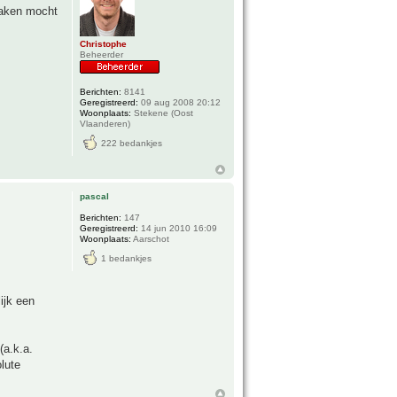
raken mocht
Christophe
Beheerder
Berichten:
8141
Geregistreerd:
09 aug 2008 20:12
Woonplaats:
Stekene (Oost
Vlaanderen)
222 bedankjes
pascal
Berichten:
147
Geregistreerd:
14 jun 2010 16:09
Woonplaats:
Aarschot
1 bedankjes
ijk een
(a.k.a.
olute