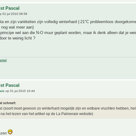
jst Pascal
 01 jul 2010 08:56
uta en zijn variëteiten zijn volledig winterhard (-21°C probleemloos doorgeko
s nog wat meer aan)
principe wel aan die N-O muur geplant worden, maar ik denk alleen dat je wei
oor te weinig licht ?
usui
jst Pascal
aie
op 01 jul 2010 10:44
l schreef:
iwi (soort moet gewoon zo winterhard mogelijk zijn en eetbare vruchten hebben, he
 na het lezen van het artikel op de La Palmeraie website)
ezen