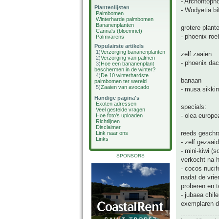
- Archontoph
Plantenlijsten
- Wodyetia bi
Palmbomen
Winterharde palmbomen
Bananenplanten
grotere plant
Canna's (bloemriet)
- phoenix roeb
Palmvarens
Populairste artikels
1)
Verzorging bananenplanten
zelf zaaien
2)
Verzorging van palmen
- phoenix dac
3)
Hoe een bananenplant
beschermen in de winter?
4)
De 10 winterhardste
banaan
palmbomen ter wereld
5)
Zaaien van avocado
- musa sikkim
Handige pagina's
Exoten adressen
specials:
Veel gestelde vragen
- olea europe
Hoe foto's uploaden
Richtlijnen
Disclaimer
reeds geschra
Link naar ons
Links
- zelf gezaai
- mini-kiwi (
SPONSORS
verkocht na h
- cocos nucif
nadat de vri
proberen en 
- jubaea chil
exemplaren di