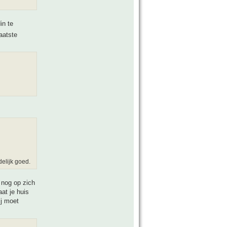
in te
aatste
delijk goed.
 nog op zich
at je huis
ij moet