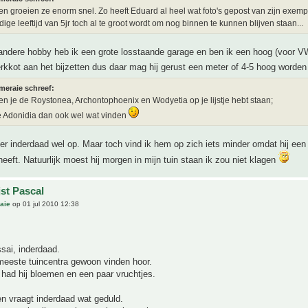
n groeien ze enorm snel. Zo heeft Eduard al heel wat foto's gepost van zijn exemp
dige leeftijd van 5jr toch al te groot wordt om nog binnen te kunnen blijven staan...
 andere hobby heb ik een grote losstaande garage en ben ik een hoog (voor V
rkkot aan het bijzetten dus daar mag hij gerust een meter of 4-5 hoog worde
meraie schreef:
n je de Roystonea, Archontophoenix en Wodyetia op je lijstje hebt staan;
de Adonidia dan ook wel wat vinden
t er inderdaad wel op. Maar toch vind ik hem op zich iets minder omdat hij een 
eeft. Natuurlijk moest hij morgen in mijn tuin staan ik zou niet klagen
jst Pascal
aie
op 01 jul 2010 12:38
sai, inderdaad.
meeste tuincentra gewoon vinden hoor.
r had hij bloemen en een paar vruchtjes.
en vraagt inderdaad wat geduld.