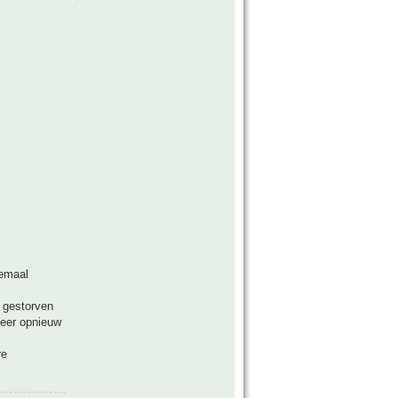
lemaal
- gestorven
meer opnieuw
re