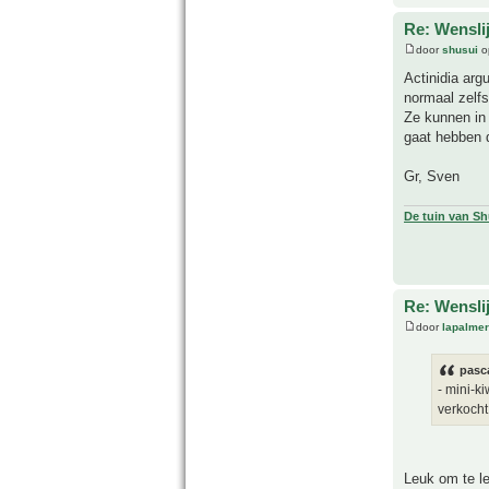
Re: Wensli
door
shusui
op
Actinidia arg
normaal zelf
Ze kunnen in 
gaat hebben d
Gr, Sven
De tuin van Sh
Re: Wensli
door
lapalmer
pasca
- mini-k
verkocht
Leuk om te l