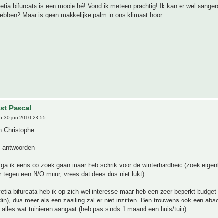
tia bifurcata is een mooie hé! Vond ik meteen prachtig! Ik kan er wel aange
hebben? Maar is geen makkelijke palm in ons klimaat hoor ...
jst Pascal
p 30 jun 2010 23:55
n Christophe
e antwoorden
 ga ik eens op zoek gaan maar heb schrik voor de winterhardheid (zoek eigenl
r tegen een N/O muur, vrees dat dees dus niet lukt)
tia bifurcata heb ik op zich wel interesse maar heb een zeer beperkt budget 
din), dus meer als een zaailing zal er niet inzitten. Ben trouwens ook een abs
 alles wat tuinieren aangaat (heb pas sinds 1 maand een huis/tuin).