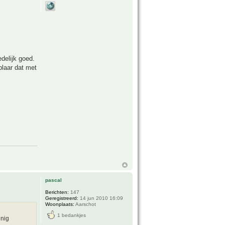
edelijk goed.
plaar dat met
pascal
Berichten:
147
Geregistreerd:
14 jun 2010 16:09
Woonplaats:
Aarschot
1 bedankjes
inig