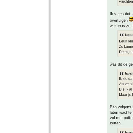
vruchten
Ik vrees dat 
overtuigen
weken is zo e
lapal
Leuk om
Ze kunne
De mijne
was dit de ge
lapal
Ik zie da
Als ze a
Die ik a
Maar je 
Ben volgens m
laten wachten
vol met potte
zetten.
lapal