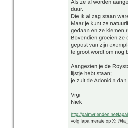
Als ze al worden aangeb
duur.
Die ik al zag staan war
Maar je kunt ze natuurli
gedaan en ze kiemen re
Bovendien groeien ze e
gepost van zijn exemplaa
te groot wordt om nog b
Aangezien je de Royst
lijstje hebt staan;
je zult de Adonidia da
Vrgr
Niek
http://palmvrienden.net/lapa
volg lapalmeraie op X: @la