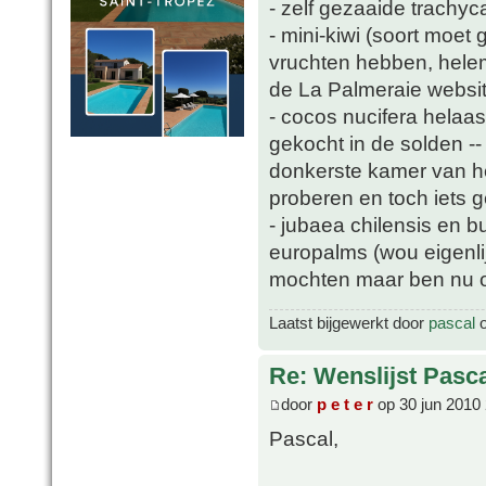
- zelf gezaaide trachyc
- mini-kiwi (soort moet
vruchten hebben, helem
de La Palmeraie websit
- cocos nucifera helaa
gekocht in de solden -
donkerste kamer van he
proberen en toch iets 
- jubaea chilensis en b
europalms (wou eigenli
mochten maar ben nu oo
Laatst bijgewerkt door
pascal
o
Re: Wenslijst Pasc
door
p e t e r
op 30 jun 2010
Pascal,