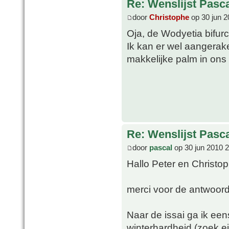
Re: Wenslijst Pasc
door
Christophe
op 30 jun 2
Oja, de Wodyetia bifur
Ik kan er wel aangerak
makkelijke palm in ons k
Re: Wenslijst Pasc
door
pascal
op 30 jun 2010 
Hallo Peter en Christo
merci voor de antwoor
Naar de issai ga ik ee
winterhardheid (zoek e