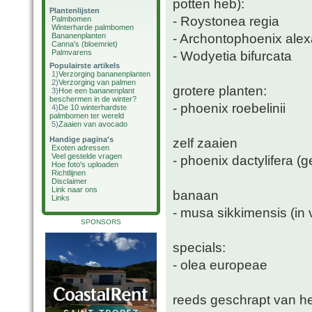
potten heb):
Plantenlijsten
- Roystonea regia
Palmbomen
Winterharde palmbomen
- Archontophoenix ale
Bananenplanten
Canna's (bloemriet)
Palmvarens
- Wodyetia bifurcata
Populairste artikels
1)
Verzorging bananenplanten
2)
Verzorging van palmen
grotere planten:
3)
Hoe een bananenplant
beschermen in de winter?
- phoenix roebelinii
4)
De 10 winterhardste
palmbomen ter wereld
5)
Zaaien van avocado
Handige pagina's
zelf zaaien
Exoten adressen
Veel gestelde vragen
- phoenix dactylifera 
Hoe foto's uploaden
Richtlijnen
Disclaimer
Link naar ons
banaan
Links
- musa sikkimensis (in 
SPONSORS
specials:
- olea europeae
reeds geschrapt van het