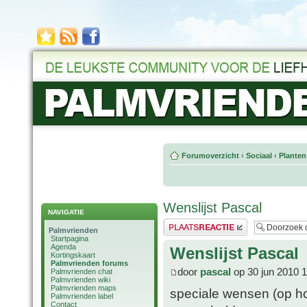
Forumoverzicht
‹
Sociaal
‹
Planten
Wenslijst Pascal
NAVIGATIE
Plaats een reactie
Palmvrienden
Startpagina
Agenda
Wenslijst Pascal
Kortingskaart
Palmvrienden forums
door
pascal
op 30 jun 2010 
Palmvrienden chat
Palmvrienden wiki
Palmvrienden maps
speciale wensen (op ho
Palmvrienden label
Contact