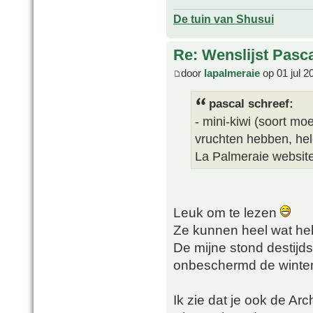
De tuin van Shusui
Re: Wenslijst Pasc
door
lapalmeraie
op 01 jul 2
pascal schreef:
- mini-kiwi (soort mo
vruchten hebben, hel
La Palmeraie websit
Leuk om te lezen
Ze kunnen heel wat he
De mijne stond destijds
onbeschermd de winter
Ik zie dat je ook de Arc