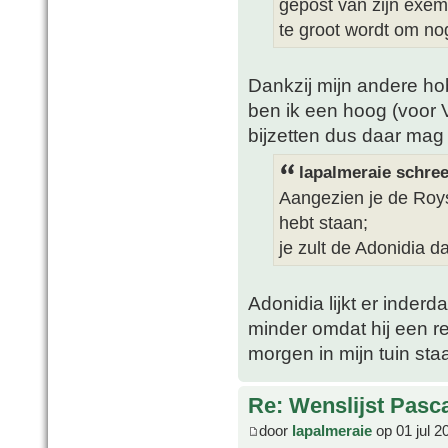
gepost van zijn exempl
te groot wordt om nog
Dankzij mijn andere ho
ben ik een hoog (voor 
bijzetten dus daar mag
lapalmeraie schree
Aangezien je de Roys
hebt staan;
je zult de Adonidia 
Adonidia lijkt er inder
minder omdat hij een red
morgen in mijn tuin sta
Re: Wenslijst Pasc
door
lapalmeraie
op 01 jul 2