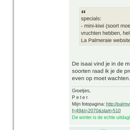
specials:
- mini-kiwi (soort mo
vruchten hebben, hel
La Palmeraie websit
De isaai vind je in de 
soorten raad ik je de p
even op moet wachten
Groetjes,
P e t e r
Mijn fotopagina:
http://palm
f=49&t=2070&start=510
De winter is de echte uitda