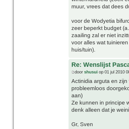
muur, vrees dat dees du
voor de Wodyetia bifur
zeer beperkt budget (a.
zaailing zal er niet in
voor alles wat tuinier
huis/tuin).
Re: Wenslijst Pasc
door
shusui
op 01 jul 2010 0
Actinidia arguta en zijn
probleemloos doorgek
aan)
Ze kunnen in principe 
denk alleen dat je wein
Gr, Sven