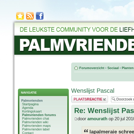
Forumoverzicht
‹
Sociaal
‹
Planten
Wenslijst Pascal
NAVIGATIE
Plaats een reactie
Palmvrienden
Startpagina
Agenda
Re: Wenslijst Pas
Kortingskaart
Palmvrienden forums
door
amourath
op 20 jul 201
Palmvrienden chat
Palmvrienden wiki
Palmvrienden maps
Palmvrienden label
lapalmeraie schree
Contact