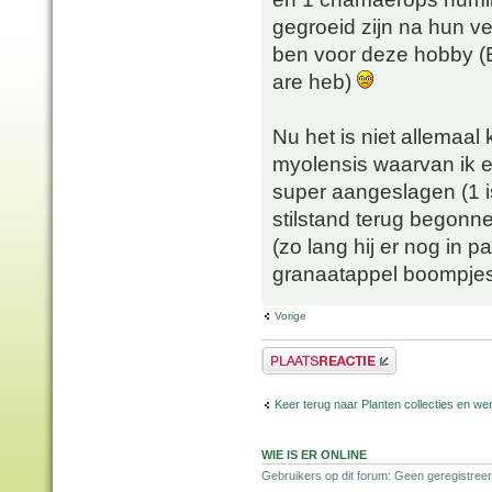
gegroeid zijn na hun ver
ben voor deze hobby (E
are heb)
Nu het is niet allemaa
myolensis waarvan ik e
super aangeslagen (1 is
stilstand terug begonn
(zo lang hij er nog in
granaatappel boompjes 
Vorige
Plaats een reactie
Keer terug naar Planten collecties en wen
WIE IS ER ONLINE
Gebruikers op dit forum: Geen geregistreer