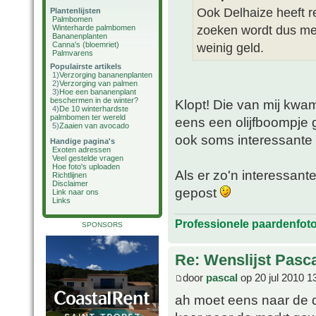
Ook Delhaize heeft r
Plantenlijsten
Palmbomen
zoeken wordt dus me
Winterharde palmbomen
Bananenplanten
Canna's (bloemriet)
weinig geld.
Palmvarens
Populairste artikels
1)
Verzorging bananenplanten
2)
Verzorging van palmen
3)
Hoe een bananenplant
beschermen in de winter?
Klopt! Die van mij kwa
4)
De 10 winterhardste
palmbomen ter wereld
eens een olijfboompje ge
5)
Zaaien van avocado
ook soms interessante 
Handige pagina's
Exoten adressen
Veel gestelde vragen
Hoe foto's uploaden
Als er zo'n interessant
Richtlijnen
Disclaimer
gepost
Link naar ons
Links
Professionele paardenfot
SPONSORS
Re: Wenslijst Pasc
door
pascal
op 20 jul 2010 1
ah moet eens naar de 