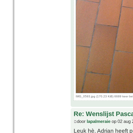
IMG_0593.jpg (170.23 KiB) 6689 keer b
Re: Wenslijst Pasc
door
lapalmeraie
op 02 aug 
Leuk hè. Adrian heeft p