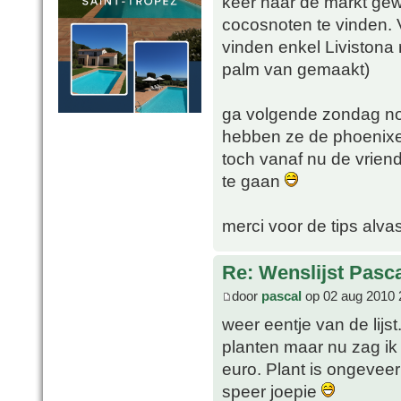
keer naar de markt ge
cocosnoten te vinden. V
vinden enkel Livistona 
palm van gemaakt)
ga volgende zondag nog
hebben ze de phoenixe
toch vanaf nu de vriend
te gaan
merci voor de tips alvas
Re: Wenslijst Pasc
door
pascal
op 02 aug 2010 
weer eentje van de lij
planten maar nu zag ik 
euro. Plant is ongevee
speer joepie