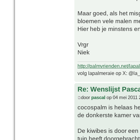
Maar goed, als het mis
bloemen vele malen me
Hier heb je minstens e
Vrgr
Niek
http://palmvrienden.net/lapa
volg lapalmeraie op X: @la
Re: Wenslijst Pasc
door
pascal
op 04 mei 2011 
cocospalm is helaas h
de donkerste kamer va
De kiwibes is door een
tuin heeft doorgebracht