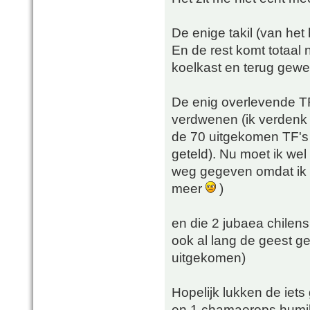
De enige takil (van het
En de rest komt totaal n
koelkast en terug gewe
De enig overlevende TF 
verdwenen (ik verdenk d
de 70 uitgekomen TF's z
geteld). Nu moet ik wel
weg gegeven omdat ik 
meer
)
en die 2 jubaea chilens
ook al lang de geest ge
uitgekomen)
Hopelijk lukken de iets
en 1 chamaerops humilis