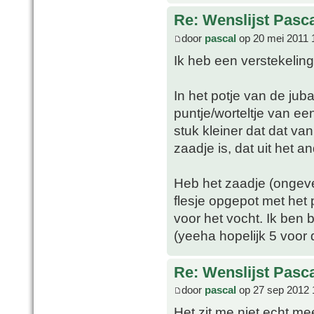
Re: Wenslijst Pasc
door
pascal
op 20 mei 2011 
Ik heb een verstekeling
In het potje van de ju
puntje/worteltje van e
stuk kleiner dat dat van
zaadje is, dat uit het a
Heb het zaadje (ongeve
flesje opgepot met het 
voor het vocht. Ik ben b
(yeeha hopelijk 5 voor 
Re: Wenslijst Pasc
door
pascal
op 27 sep 2012 
Het zit me niet echt mee