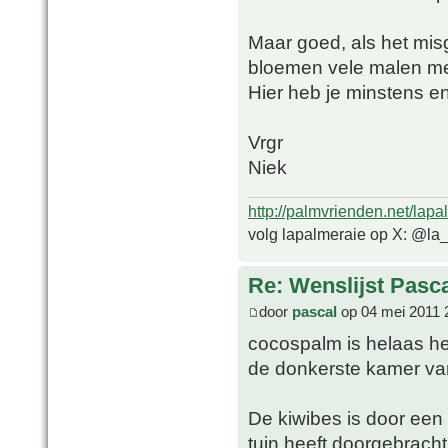
Maar goed, als het mis
bloemen vele malen me
Hier heb je minstens e
Vrgr
Niek
http://palmvrienden.net/lapa
volg lapalmeraie op X: @la
Re: Wenslijst Pasc
door
pascal
op 04 mei 2011 
cocospalm is helaas h
de donkerste kamer va
De kiwibes is door een
tuin heeft doorgebracht