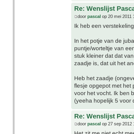
Re: Wenslijst Pasc
door
pascal
op 20 mei 2011 
Ik heb een verstekeling
In het potje van de ju
puntje/worteltje van e
stuk kleiner dat dat van
zaadje is, dat uit het a
Heb het zaadje (ongeve
flesje opgepot met het 
voor het vocht. Ik ben b
(yeeha hopelijk 5 voor 
Re: Wenslijst Pasc
door
pascal
op 27 sep 2012 
Het zit me niet echt mee