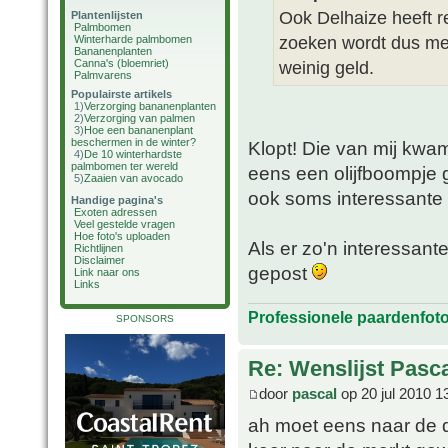
Ook Delhaize heeft r
Plantenlijsten
Palmbomen
zoeken wordt dus me
Winterharde palmbomen
Bananenplanten
Canna's (bloemriet)
weinig geld.
Palmvarens
Populairste artikels
1)
Verzorging bananenplanten
2)
Verzorging van palmen
3)
Hoe een bananenplant
beschermen in de winter?
Klopt! Die van mij kwa
4)
De 10 winterhardste
palmbomen ter wereld
eens een olijfboompje ge
5)
Zaaien van avocado
ook soms interessante 
Handige pagina's
Exoten adressen
Veel gestelde vragen
Hoe foto's uploaden
Als er zo'n interessant
Richtlijnen
Disclaimer
gepost
Link naar ons
Links
Professionele paardenfot
SPONSORS
Re: Wenslijst Pasc
door
pascal
op 20 jul 2010 1
ah moet eens naar de 