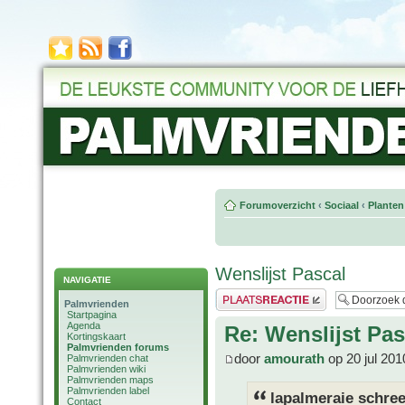
Forumoverzicht
‹
Sociaal
‹
Planten
Wenslijst Pascal
NAVIGATIE
Plaats een reactie
Palmvrienden
Startpagina
Agenda
Re: Wenslijst Pas
Kortingskaart
Palmvrienden forums
door
amourath
op 20 jul 201
Palmvrienden chat
Palmvrienden wiki
Palmvrienden maps
Palmvrienden label
lapalmeraie schree
Contact