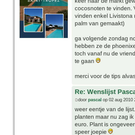
keer naar de markt ge
cocosnoten te vinden. V
vinden enkel Livistona 
palm van gemaakt)
ga volgende zondag nog
hebben ze de phoenixe
toch vanaf nu de vriend
te gaan
merci voor de tips alvas
Re: Wenslijst Pasc
door
pascal
op 02 aug 2010 
weer eentje van de lij
planten maar nu zag ik 
euro. Plant is ongevee
speer joepie