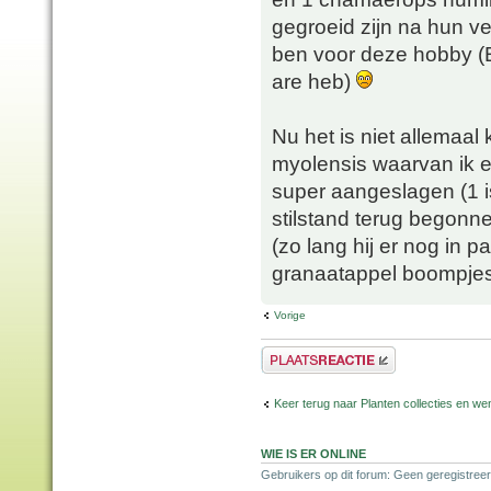
gegroeid zijn na hun ver
ben voor deze hobby (E
are heb)
Nu het is niet allemaa
myolensis waarvan ik e
super aangeslagen (1 is
stilstand terug begonn
(zo lang hij er nog in
granaatappel boompjes 
Vorige
Plaats een reactie
Keer terug naar Planten collecties en wen
WIE IS ER ONLINE
Gebruikers op dit forum: Geen geregistreer