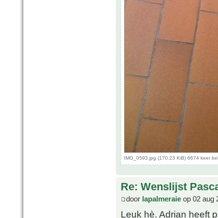
IMG_0593.jpg (170.23 KiB) 6674 keer b
Re: Wenslijst Pasc
door
lapalmeraie
op 02 aug 
Leuk hè. Adrian heeft p