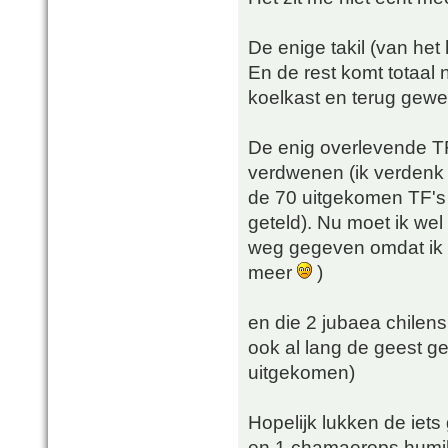
De enige takil (van het
En de rest komt totaal n
koelkast en terug gewe
De enig overlevende TF 
verdwenen (ik verdenk d
de 70 uitgekomen TF's z
geteld). Nu moet ik wel
weg gegeven omdat ik 
meer
)
en die 2 jubaea chilens
ook al lang de geest ge
uitgekomen)
Hopelijk lukken de iets
en 1 chamaerops humilis