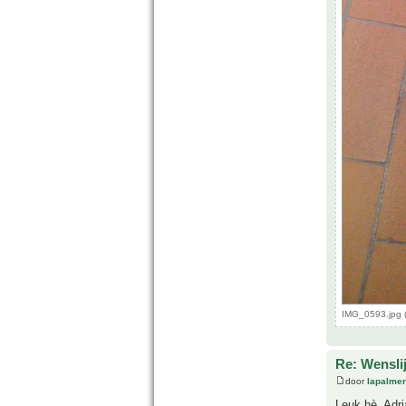
IMG_0593.jpg 
Re: Wensli
door
lapalmer
Leuk hè. Adri