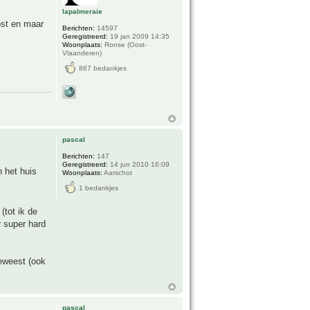
lapalmeraie
ost en maar
Berichten:
14597
Geregistreerd:
19 jan 2009 14:35
Woonplaats:
Ronse (Oost-
Vlaanderen)
867 bedankjes
pascal
Berichten:
147
Geregistreerd:
14 jun 2010 16:09
 het huis
Woonplaats:
Aarschot
1 bedankjes
(tot ik de
 super hard
geweest (ook
pascal