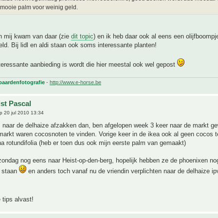
mooie palm voor weinig geld.
an mij kwam van daar (zie
dit topic
) en ik heb daar ook al eens een olijfboomp
eld. Bij lidl en aldi staan ook soms interessante planten!
nteressante aanbieding is wordt die hier meestal ook wel gepost
 paardenfotografie
-
http://www.e-horse.be
jst Pascal
 20 jul 2010 13:34
 naar de delhaize afzakken dan, ben afgelopen week 3 keer naar de markt g
arkt waren cocosnoten te vinden. Vorige keer in de ikea ook al geen cocos t
na rotundifolia (heb er toen dus ook mijn eerste palm van gemaakt)
zondag nog eens naar Heist-op-den-berg, hopelijk hebben ze de phoenixen no
s staan
en anders toch vanaf nu de vriendin verplichten naar de delhaize ip
 tips alvast!