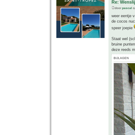
Re: Wensli
door
pascal
o
weer eentje v
de cocos nuci
speer joepie
Staat wel (sc
bruine punten
deze reeds mo
BIJLAGEN