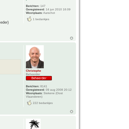
Berichten:
147
Geregistreerd:
14 jun 2010 16:09
Woonplaats:
Aarschot
1 bedankjes
ieder)
Christophe
Beheerder
Berichten:
8141
Geregistreerd:
09 aug 2008 20:12
Woonplaats:
Stekene (Oost
Vlaanderen)
222 bedankjes