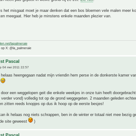
ls het misgaat moet je maar denken dat een bos bloemen vele malen meer k
ken meegaat. Hier heb je minstens enkele maanden plezier van.
den.net/lapalmeraie
e op X: @la_palmeraie
jst Pascal
p 04 mei 2011 22:57
 helaas heengegaan nadat mijn vriendin hem perse in de donkerste kamer van
n
 door een weggelopen geit die enkele weekjes in onze tuin heeft doorgebracht 
 verder vond) volledig tot op de grond weggegeten. 2 maanden geleden echter
n zitten reeds knopjes op dus ik hoop op de eerste besjes!
kan ik helaas nog niets schrappen, ben in de winter er totaal niet mee bezig 
 de site geweest
)
jst Pascal