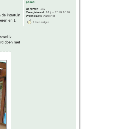
pascal
Berichten:
147
Geregistreerd:
14 jun 2010 16:09
 de intratuin
Woonplaats:
Aarschot
deren en 1
1 bedankjes
namelijk
eerd doen met