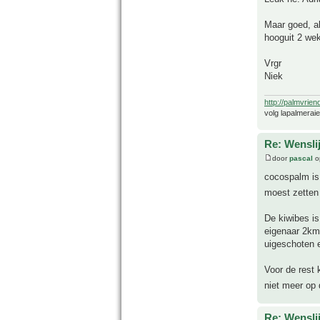
Maar goed, a
hooguit 2 we
Vrgr
Niek
http://palmvrien
volg lapalmerai
Re: Wensli
door
pascal
o
cocospalm is
moest zette
De kiwibes is
eigenaar 2km
uigeschoten e
Voor de rest 
niet meer op
Re: Wensli