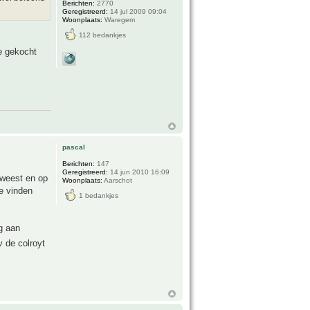
Berichten:
2770
Geregistreerd:
14 jul 2009 09:04
Woonplaats:
Waregem
112 bedankjes
je gekocht
pascal
Berichten:
147
Geregistreerd:
14 jun 2010 16:09
eweest en op
Woonplaats:
Aarschot
e vinden
1 bedankjes
g aan
v de colroyt