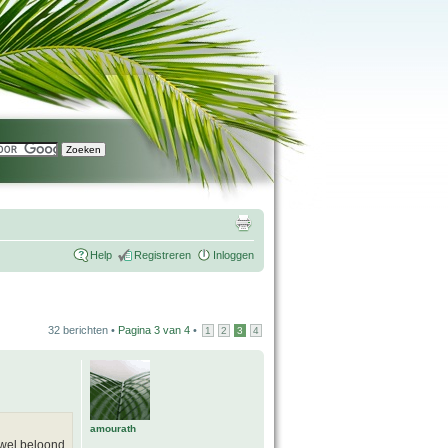
Help
Registreren
Inloggen
32 berichten •
Pagina
3
van
4
•
1
2
3
4
amourath
 wel beloond