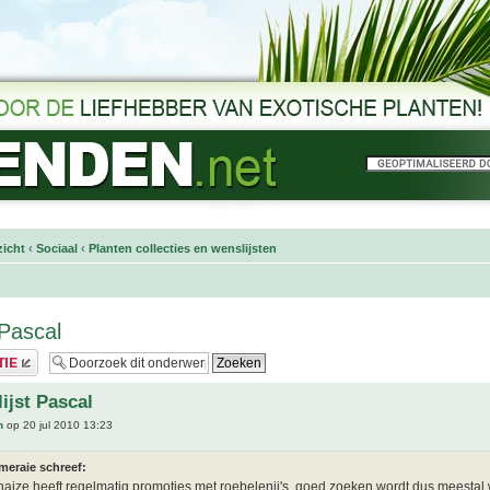
icht
‹
Sociaal
‹
Planten collecties en wenslijsten
 Pascal
ijst Pascal
h
op 20 jul 2010 13:23
meraie schreef:
aize heeft regelmatig promoties met roebelenii's, goed zoeken wordt dus meestal