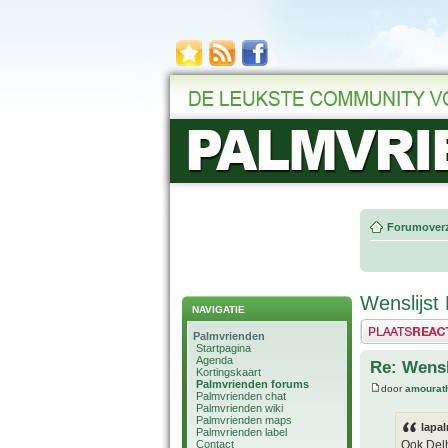
Forumoverz
Wenslijst
NAVIGATIE
Plaats een reactie
Palmvrienden
Startpagina
Agenda
Re: Wensl
Kortingskaart
Palmvrienden forums
door
amourat
Palmvrienden chat
Palmvrienden wiki
Palmvrienden maps
lapal
Palmvrienden label
Contact
Ook Delh