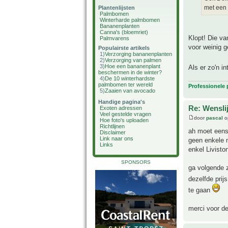
met een 
Plantenlijsten
Palmbomen
Winterharde palmbomen
Bananenplanten
Canna's (bloemriet)
Klopt! Die v
Palmvarens
voor weinig g
Populairste artikels
1)
Verzorging bananenplanten
2)
Verzorging van palmen
3)
Hoe een bananenplant
Als er zo'n i
beschermen in de winter?
4)
De 10 winterhardste
palmbomen ter wereld
Professionele
5)
Zaaien van avocado
Handige pagina's
Re: Wensli
Exoten adressen
Veel gestelde vragen
door
pascal
op
Hoe foto's uploaden
Richtlijnen
ah moet eens
Disclaimer
Link naar ons
geen enkele m
Links
enkel Livisto
SPONSORS
ga volgende 
dezelfde prij
te gaan
merci voor de