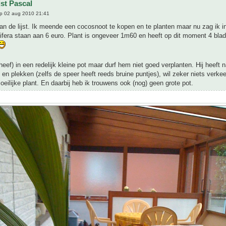
jst Pascal
p 02 aug 2010 21:41
an de lijst. Ik meende een cocosnoot te kopen en te planten maar nu zag ik in
fera staan aan 6 euro. Plant is ongeveer 1m60 en heeft op dit moment 4 bla
heef) in een redelijk kleine pot maar durf hem niet goed verplanten. Hij heeft 
 en plekken (zelfs de speer heeft reeds bruine puntjes), wil zeker niets verk
eilijke plant. En daarbij heb ik trouwens ook (nog) geen grote pot.