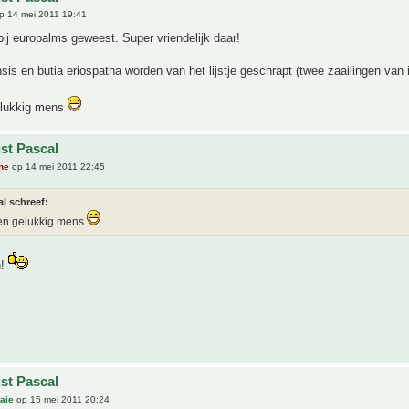
p 14 mei 2011 19:41
 bij europalms geweest. Super vriendelijk daar!
sis en butia eriospatha worden van het lijstje geschrapt (twee zaailingen van 
elukkig mens
jst Pascal
he
op 14 mei 2011 22:45
l schreef:
een gelukkig mens
n!
jst Pascal
aie
op 15 mei 2011 20:24