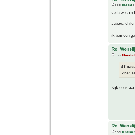
door
pascal
o
voila we zijn
Jubaea chilen
ik ben een g
Re: Wensli
door
Christop
pasca
ik ben 
Kijk eens aa
Re: Wensli
door
lapalmer