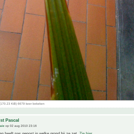
(170.23 KiB) 6679 keer bekeken
jst Pascal
aie
op 02 aug 2010 23:16
an heeft pas gepost in welke grond hij ze zet.
Zie hier
.