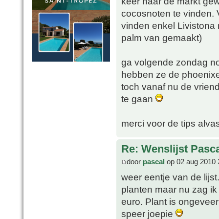
keer naar de markt ge
cocosnoten te vinden. V
vinden enkel Livistona 
palm van gemaakt)
ga volgende zondag nog
hebben ze de phoenixe
toch vanaf nu de vriend
te gaan
merci voor de tips alvas
Re: Wenslijst Pasc
door
pascal
op 02 aug 2010 
weer eentje van de lij
planten maar nu zag ik 
euro. Plant is ongevee
speer joepie