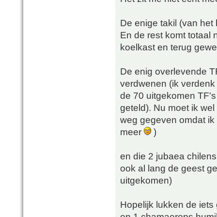
De enige takil (van het
En de rest komt totaal n
koelkast en terug gewe
De enig overlevende TF 
verdwenen (ik verdenk d
de 70 uitgekomen TF's z
geteld). Nu moet ik wel
weg gegeven omdat ik 
meer
)
en die 2 jubaea chilens
ook al lang de geest ge
uitgekomen)
Hopelijk lukken de iets
en 1 chamaerops humilis