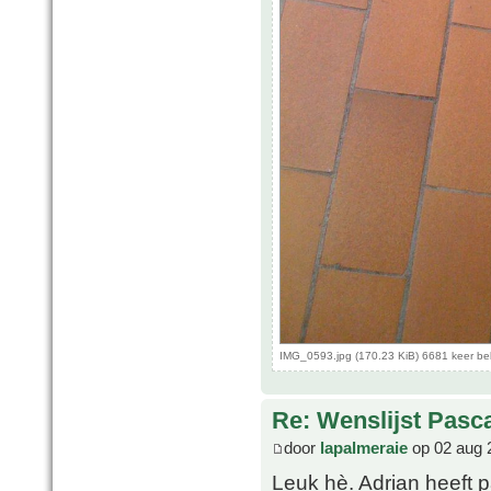
IMG_0593.jpg (170.23 KiB) 6681 keer b
Re: Wenslijst Pasc
door
lapalmeraie
op 02 aug 
Leuk hè. Adrian heeft p