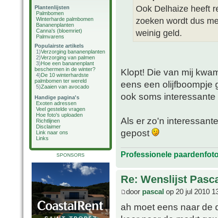
Ook Delhaize heeft r
Plantenlijsten
Palmbomen
zoeken wordt dus me
Winterharde palmbomen
Bananenplanten
Canna's (bloemriet)
weinig geld.
Palmvarens
Populairste artikels
1)
Verzorging bananenplanten
2)
Verzorging van palmen
3)
Hoe een bananenplant
beschermen in de winter?
Klopt! Die van mij kwa
4)
De 10 winterhardste
palmbomen ter wereld
eens een olijfboompje ge
5)
Zaaien van avocado
ook soms interessante 
Handige pagina's
Exoten adressen
Veel gestelde vragen
Hoe foto's uploaden
Als er zo'n interessant
Richtlijnen
Disclaimer
gepost
Link naar ons
Links
Professionele paardenfot
SPONSORS
Re: Wenslijst Pasc
door
pascal
op 20 jul 2010 1
ah moet eens naar de 