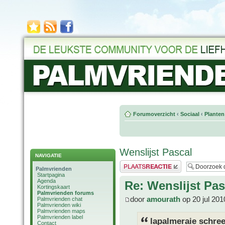
Forumoverzicht
‹
Sociaal
‹
Planten
Wenslijst Pascal
NAVIGATIE
Plaats een reactie
Palmvrienden
Startpagina
Agenda
Re: Wenslijst Pas
Kortingskaart
Palmvrienden forums
door
amourath
op 20 jul 201
Palmvrienden chat
Palmvrienden wiki
Palmvrienden maps
Palmvrienden label
lapalmeraie schree
Contact