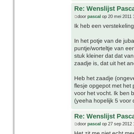
Re: Wenslijst Pasc
door
pascal
op 20 mei 2011 
Ik heb een verstekeling
In het potje van de ju
puntje/worteltje van e
stuk kleiner dat dat van
zaadje is, dat uit het a
Heb het zaadje (ongeve
flesje opgepot met het 
voor het vocht. Ik ben b
(yeeha hopelijk 5 voor 
Re: Wenslijst Pasc
door
pascal
op 27 sep 2012 
Het zit me niet echt mee