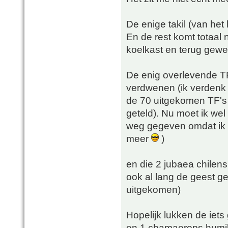
De enige takil (van het
En de rest komt totaal n
koelkast en terug gewe
De enig overlevende TF 
verdwenen (ik verdenk d
de 70 uitgekomen TF's z
geteld). Nu moet ik wel
weg gegeven omdat ik 
meer
)
en die 2 jubaea chilens
ook al lang de geest ge
uitgekomen)
Hopelijk lukken de iets
en 1 chamaerops humilis