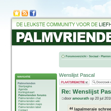
Forumoverzicht
‹
Sociaal
‹
Planten
Wenslijst Pascal
NAVIGATIE
Plaats een reactie
Palmvrienden
Startpagina
Agenda
Re: Wenslijst Pas
Kortingskaart
Palmvrienden forums
door
amourath
op 20 jul 201
Palmvrienden chat
Palmvrienden wiki
Palmvrienden maps
Palmvrienden label
lapalmeraie schree
Contact