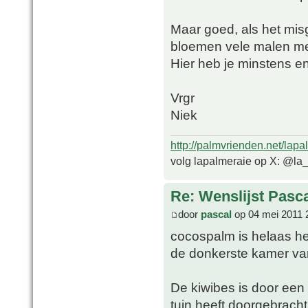
Maar goed, als het mis
bloemen vele malen me
Hier heb je minstens e
Vrgr
Niek
http://palmvrienden.net/lapa
volg lapalmeraie op X: @la
Re: Wenslijst Pasc
door
pascal
op 04 mei 2011 
cocospalm is helaas h
de donkerste kamer va
De kiwibes is door een
tuin heeft doorgebracht