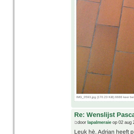
IMG_0593.jpg (170.23 KiB) 6686 keer b
Re: Wenslijst Pasc
door
lapalmeraie
op 02 aug 
Leuk hè. Adrian heeft p