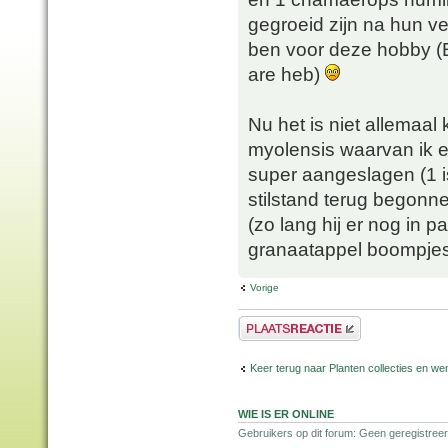
gegroeid zijn na hun ver
ben voor deze hobby (E
are heb)
Nu het is niet allemaa
myolensis waarvan ik e
super aangeslagen (1 is
stilstand terug begonn
(zo lang hij er nog in
granaatappel boompjes 
Vorige
Plaats een reactie
Keer terug naar Planten collecties en wen
WIE IS ER ONLINE
Gebruikers op dit forum: Geen geregistreer