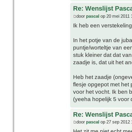
Re: Wenslijst Pasc
door
pascal
op 20 mei 2011 
Ik heb een verstekeling
In het potje van de ju
puntje/worteltje van e
stuk kleiner dat dat van
zaadje is, dat uit het a
Heb het zaadje (ongeve
flesje opgepot met het 
voor het vocht. Ik ben b
(yeeha hopelijk 5 voor 
Re: Wenslijst Pasc
door
pascal
op 27 sep 2012 
Het zit me niet echt mee