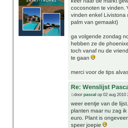
keer naar de markt ge
cocosnoten te vinden. V
vinden enkel Livistona 
palm van gemaakt)
ga volgende zondag nog
hebben ze de phoenixe
toch vanaf nu de vriend
te gaan
merci voor de tips alvas
Re: Wenslijst Pasc
door
pascal
op 02 aug 2010 
weer eentje van de lij
planten maar nu zag ik 
euro. Plant is ongevee
speer joepie