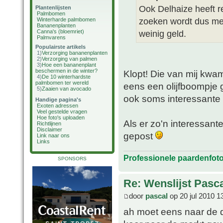
Ook Delhaize heeft r
Plantenlijsten
Palmbomen
zoeken wordt dus me
Winterharde palmbomen
Bananenplanten
Canna's (bloemriet)
weinig geld.
Palmvarens
Populairste artikels
1)
Verzorging bananenplanten
2)
Verzorging van palmen
3)
Hoe een bananenplant
beschermen in de winter?
Klopt! Die van mij kwa
4)
De 10 winterhardste
palmbomen ter wereld
eens een olijfboompje ge
5)
Zaaien van avocado
ook soms interessante 
Handige pagina's
Exoten adressen
Veel gestelde vragen
Hoe foto's uploaden
Als er zo'n interessant
Richtlijnen
Disclaimer
gepost
Link naar ons
Links
Professionele paardenfot
SPONSORS
Re: Wenslijst Pasc
door
pascal
op 20 jul 2010 1
ah moet eens naar de 