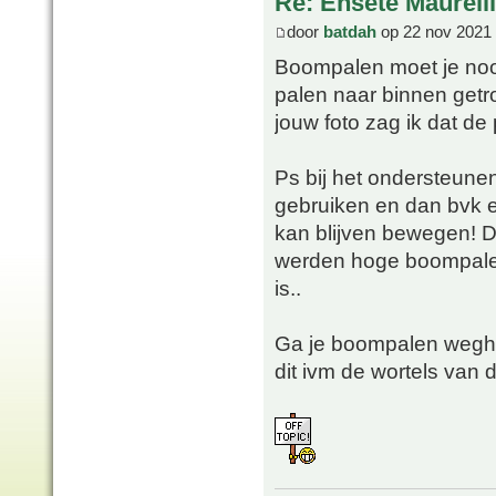
Re: Ensete Maurell
door
batdah
op 22 nov 2021 
Boompalen moet je nooi
palen naar binnen getrok
jouw foto zag ik dat de
Ps bij het ondersteune
gebruiken en dan bvk 
kan blijven bewegen! D
werden hoge boompalen 
is..
Ga je boompalen weghal
dit ivm de wortels van