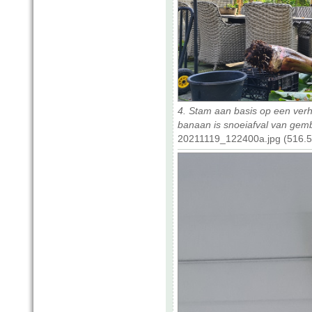
4. Stam aan basis op een verh
banaan is snoeiafval van gemb
20211119_122400a.jpg (516.5