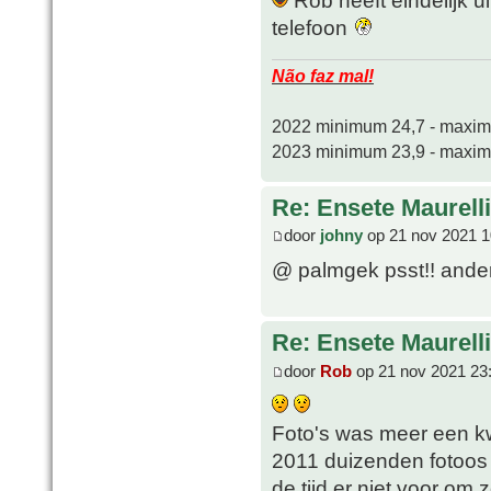
telefoon
Não faz mal!
2022 minimum 24,7 - maxi
2023 minimum 23,9 - maxi
Re: Ensete Maurell
door
johny
op 21 nov 2021 1
@ palmgek psst!! anders
Re: Ensete Maurell
door
Rob
op 21 nov 2021 23
Foto's was meer een kw
2011 duizenden fotoos
de tijd er niet voor om z