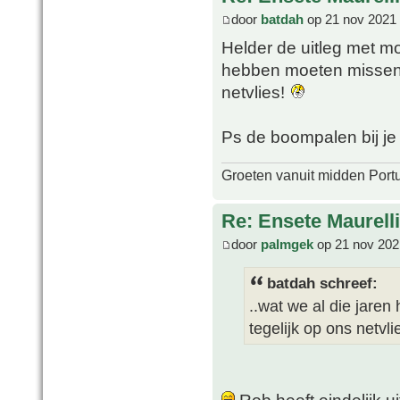
door
batdah
op 21 nov 2021 
Helder de uitleg met mo
hebben moeten missen 
netvlies!
Ps de boompalen bij j
Groeten vanuit midden Port
Re: Ensete Maurell
door
palmgek
op 21 nov 202
batdah schreef:
..wat we al die jare
tegelijk op ons netvlie
Rob heeft eindelijk u