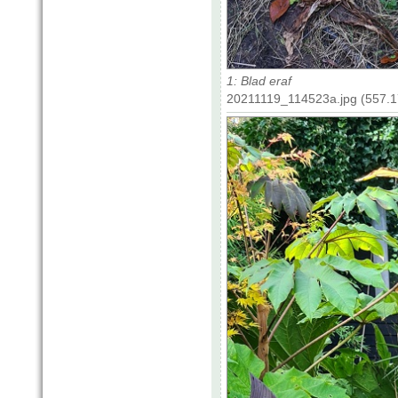
1: Blad eraf
20211119_114523a.jpg (557.1