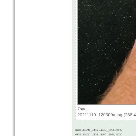
Tsja...
20211119_120309a.jpg (268.4
08/09, -14.7°C__14/15, - 3.6°C__20/21, -9.1°C
09/10, -10.0°C__15/16, - 5.9°C__21/22, -5.2°C