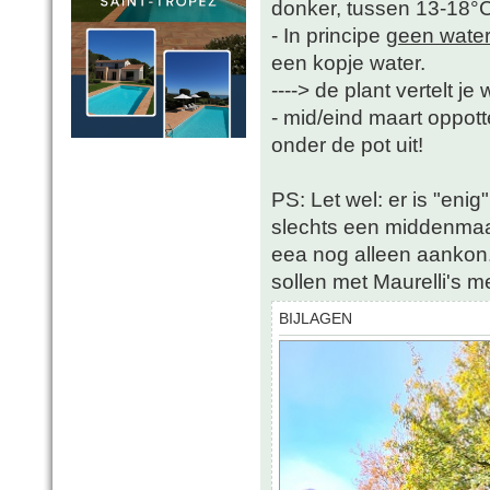
donker, tussen 13-18°
- In principe
geen wate
een kopje water.
----> de plant vertelt j
- mid/eind maart oppotte
onder de pot uit!
PS: Let wel: er is "enig
slechts een middenmaat
eea nog alleen aankon. 
sollen met Maurelli's 
BIJLAGEN