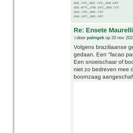
10/11, - 7.9°C__16/17, - 7.9°C__21/22, -6.9°C
11/12, -14.7°C__17/18, - 8.3°C__22/23, -7.1°C
12/13, - 7.9°C__18/19, - 7.5°C
13/14, - 0.8°C__19/20, - 2.8°C
Re: Ensete Maurell
door
palmgek
op 20 nov 202
Volgens braziliaanse g
gedaan. Een "facao pa
Een snoeischaar of boo
niet zo bedreven mee 
boomzaag aangeschaft