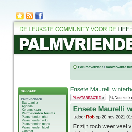
Forumoverzicht
‹
Aanverwante rub
Ensete Maurelli winter
NAVIGATIE
Plaats een reactie
Palmvrienden
Startpagina
Agenda
Ensete Maurelli 
Kortingskaart
Palmvrienden forums
door
Rob
op 20 nov 2021 01
Palmvrienden chat
Palmvrienden wiki
Palmvrienden maps
Er zijn toch weer veel 
Palmvrienden label
Contact