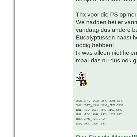
Thx voor die PS opmer
We hadden het er vanm
vandaag dus andere b
Eucalyptussen naast he
nodig hebben!
Ik was alleen niet hel
maar das nu dus ook 
08/09, -14.7°C__14/15, - 3.6°C__20/21, -9.1°C
09/10, -10.0°C__15/16, - 5.9°C__21/22, -5.2°C
10/11, - 7.9°C__16/17, - 7.9°C__21/22, -6.9°C
11/12, -14.7°C__17/18, - 8.3°C__22/23, -7.1°C
12/13, - 7.9°C__18/19, - 7.5°C
13/14, - 0.8°C__19/20, - 2.8°C