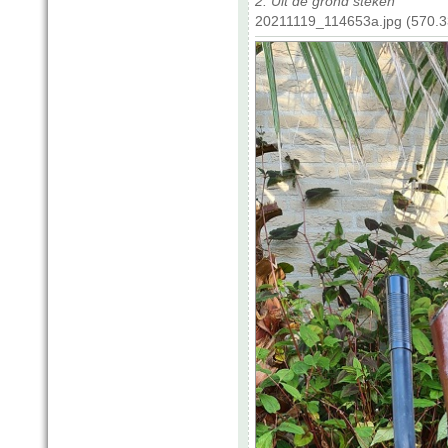
2. Uit de grond steken
20211119_114653a.jpg (570.3