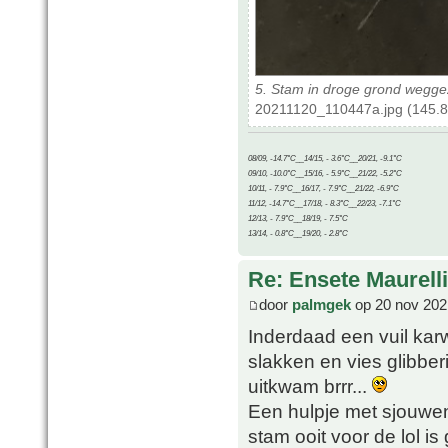
5. Stam in droge grond weggez
20211120_110447a.jpg (145.8
08/09, -14.7°C__14/15, - 3.6°C__20/21, -9.1°C
09/10, -10.0°C__15/16, - 5.9°C__21/22, -5.2°C
10/11, - 7.9°C__16/17, - 7.9°C__21/22, -6.9°C
11/12, -14.7°C__17/18, - 8.3°C__22/23, -7.1°C
12/13, - 7.9°C__18/19, - 7.5°C
13/14, - 0.8°C__19/20, - 2.8°C
Re: Ensete Maurell
door
palmgek
op 20 nov 202
Inderdaad een vuil kar
slakken en vies glibbe
uitkwam brrr...
Een hulpje met sjouwen
stam ooit voor de lol 