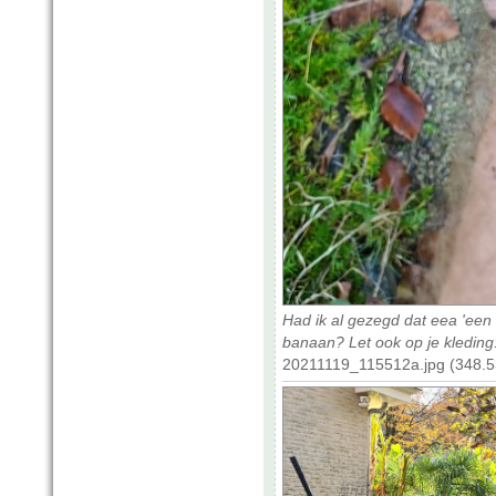
Had ik al gezegd dat eea 'een r
banaan? Let ook op je kleding
20211119_115512a.jpg (348.5