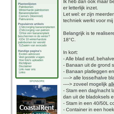
Ik heb dan ook maar bes
Plantenlijsten
er letterlijk inzet.
Palmbomen
Winterharde palmbomen
Let wel: er zijn meerd
Bananenplanten
Canna's (bloemriet)
Palmvarens
techniek werkt voor mij
Populairste artikels
1)
Verzorging bananenplanten
2)
Verzorging van palmen
Belangrijk is te realise
3)
Hoe een bananenplant
beschermen in de winter?
18°C.
4)
De 10 winterhardste
palmbomen ter wereld
5)
Zaaien van avocado
Handige pagina's
In kort:
Exoten adressen
Veel gestelde vragen
- Alle blad eraf, behalv
Hoe foto's uploaden
Richtlijnen
- Banaan uit de grond 
Disclaimer
Link naar ons
- Banaan platleggen e
Links
----> alle losse/halve b
SPONSORS
----> zoveel mogelijk
al
- Stam een dag/nacht la
dan uit de bladoksels er
- Stam in een 40/50L c
- Container in een hoek