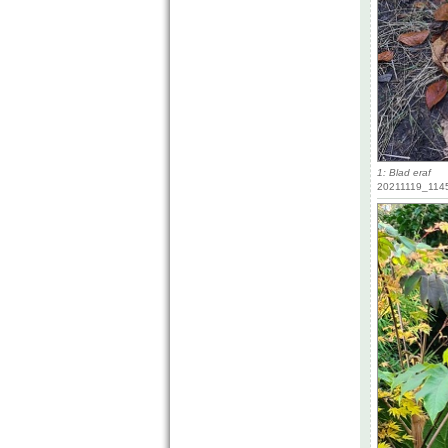
1: Blad eraf
20211119_1145