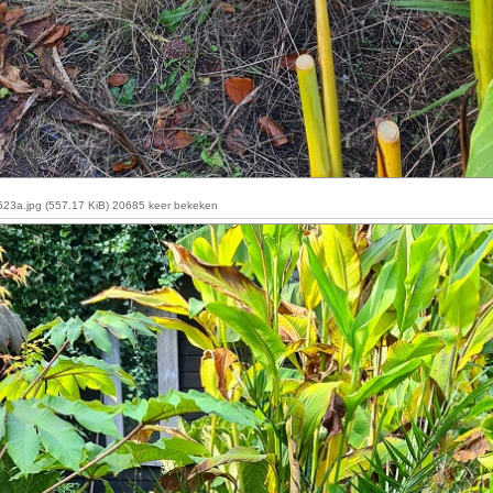
23a.jpg (557.17 KiB) 20685 keer bekeken