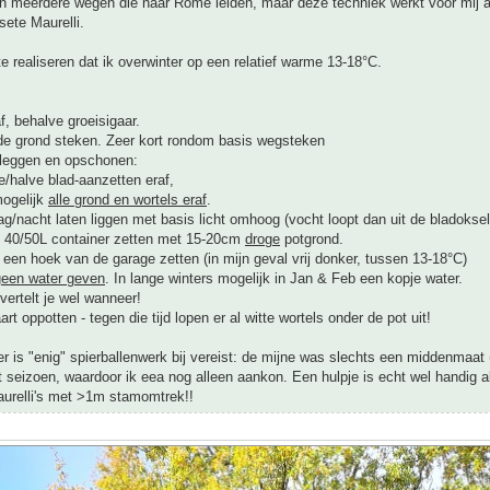
ijn meerdere wegen die naar Rome leiden, maar deze techniek werkt voor mij 
sete Maurelli.
 te realiseren dat ik overwinter op een relatief warme 13-18°C.
af, behalve groeisigaar.
 de grond steken. Zeer kort rondom basis wegsteken
tleggen en opschonen:
se/halve blad-aanzetten eraf,
mogelijk
alle grond en wortels eraf
.
g/nacht laten liggen met basis licht omhoog (vocht loopt dan uit de bladoksels
n 40/50L container zetten met 15-20cm
droge
potgrond.
n een hoek van de garage zetten (in mijn geval vrij donker, tussen 13-18°C)
geen water geven
. In lange winters mogelijk in Jan & Feb een kopje water.
 vertelt je wel wanneer!
rt oppotten - tegen die tijd lopen er al witte wortels onder de pot uit!
er is "enig" spierballenwerk bij vereist: de mijne was slechts een middenmaat
t seizoen, waardoor ik eea nog alleen aankon. Een hulpje is echt wel handig al
aurelli's met >1m stamomtrek!!