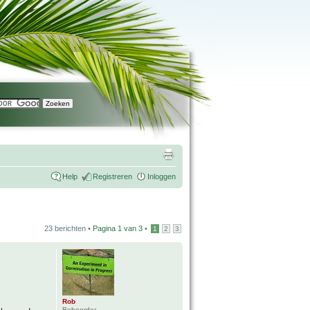
Help
Registreren
Inloggen
23 berichten •
Pagina
1
van
3
•
1
2
3
Rob
Beheerder