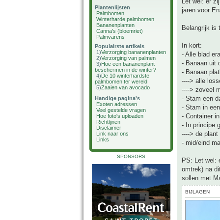
Let wel: er z
Plantenlijsten
jaren voor En
Palmbomen
Winterharde palmbomen
Bananenplanten
Belangrijk is
Canna's (bloemriet)
Palmvarens
In kort:
Populairste artikels
1)
Verzorging bananenplanten
- Alle blad er
2)
Verzorging van palmen
- Banaan uit
3)
Hoe een bananenplant
beschermen in de winter?
- Banaan pla
4)
De 10 winterhardste
----> alle los
palmbomen ter wereld
5)
Zaaien van avocado
----> zoveel 
- Stam een da
Handige pagina's
Exoten adressen
- Stam in ee
Veel gestelde vragen
- Container i
Hoe foto's uploaden
Richtlijnen
- In principe
Disclaimer
----> de plant
Link naar ons
Links
- mid/eind maa
SPONSORS
PS: Let wel: 
omtrek) na di
sollen met M
BIJLAGEN