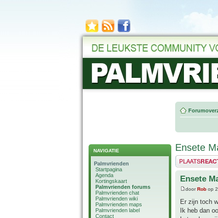
Forumoverz
Ensete Ma
NAVIGATIE
Plaats een reactie
Palmvrienden
Startpagina
Agenda
Ensete Ma
Kortingskaart
Palmvrienden forums
door
Rob
op 2
Palmvrienden chat
Palmvrienden wiki
Er zijn toch 
Palmvrienden maps
Ik heb dan ook
Palmvrienden label
Contact