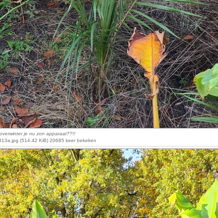
verwinter je nu zon apparaat??!!
13a.jpg (514.42 KiB) 20685 keer bekeken