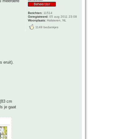
al meerdere
Berichten:
11514
Geregistreerd:
05 aug 2011 23:08
Woonplaats:
Halsteren, NL
1149 bedankjes
 eruit).
 (83 cm
s je gaat