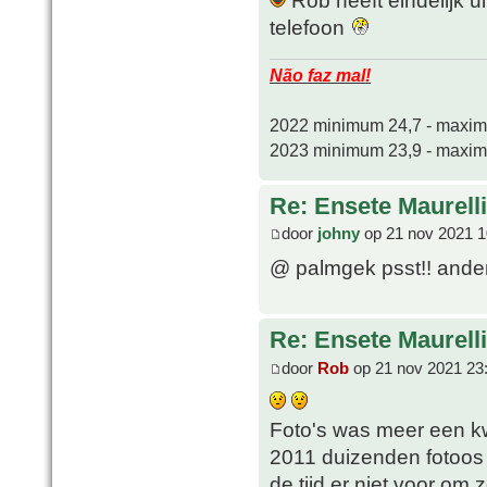
telefoon
Não faz mal!
2022 minimum 24,7 - maxi
2023 minimum 23,9 - maxi
Re: Ensete Maurell
door
johny
op 21 nov 2021 1
@ palmgek psst!! anders
Re: Ensete Maurell
door
Rob
op 21 nov 2021 23
Foto's was meer een kw
2011 duizenden fotoos
de tijd er niet voor om z