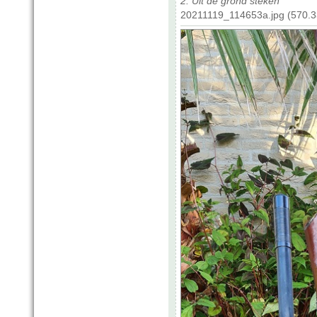
2. Uit de grond steken
20211119_114653a.jpg (570.3