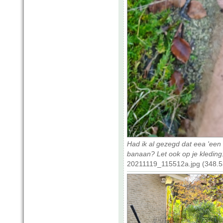
Had ik al gezegd dat eea 'een r
banaan? Let ook op je kleding
20211119_115512a.jpg (348.5