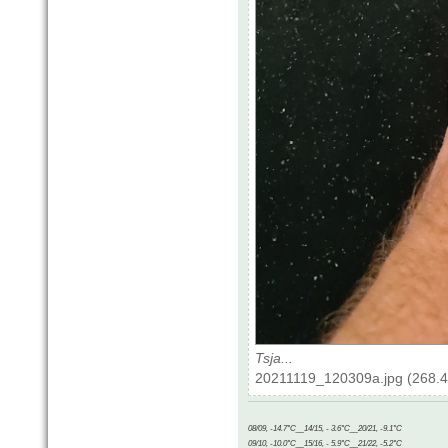
Tsja...
20211119_120309a.jpg (268.4
08/09, -14.7°C__14/15, - 3.6°C__20/21, -9.1°C
09/10, -10.0°C__15/16, - 5.9°C__21/22, -5.2°C