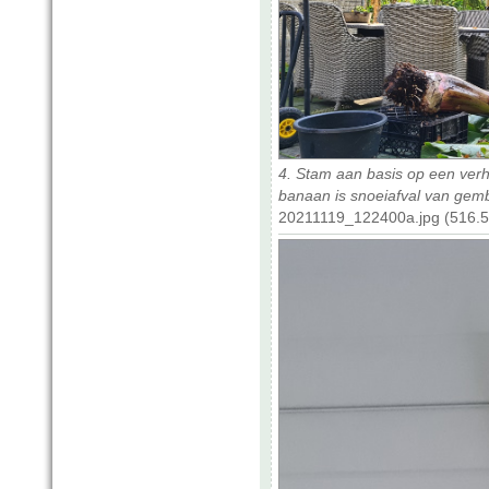
4. Stam aan basis op een verh
banaan is snoeiafval van gemb
20211119_122400a.jpg (516.5