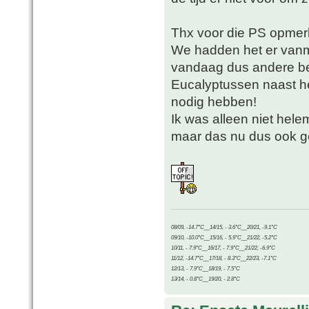
Thx voor die PS opmer
We hadden het er vanm
vandaag dus andere b
Eucalyptussen naast he
nodig hebben!
Ik was alleen niet hel
maar das nu dus ook 
08/09, -14.7°C__14/15, - 3.6°C__20/21, -9.1°C
09/10, -10.0°C__15/16, - 5.9°C__21/22, -5.2°C
10/11, - 7.9°C__16/17, - 7.9°C__21/22, -6.9°C
11/12, -14.7°C__17/18, - 8.3°C__22/23, -7.1°C
12/13, - 7.9°C__18/19, - 7.5°C
13/14, - 0.8°C__19/20, - 2.8°C