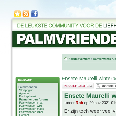
Forumoverzicht
‹
Aanverwante rub
Ensete Maurelli winter
NAVIGATIE
Plaats een reactie
Palmvrienden
Startpagina
Agenda
Ensete Maurelli 
Kortingskaart
Palmvrienden forums
door
Rob
op 20 nov 2021 01
Palmvrienden chat
Palmvrienden wiki
Palmvrienden maps
Er zijn toch weer veel 
Palmvrienden label
Contact