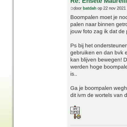
Re: Ensete Maurell
door
batdah
op 22 nov 2021 
Boompalen moet je nooi
palen naar binnen getrok
jouw foto zag ik dat de
Ps bij het ondersteune
gebruiken en dan bvk 
kan blijven bewegen! D
werden hoge boompalen 
is..
Ga je boompalen weghal
dit ivm de wortels van