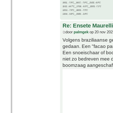
10/11, - 7.9°C__16/17, - 7.9°C__21/22, -6.9°C
11/12, -14.7°C__17/18, - 8.3°C__22/23, -7.1°C
12/13, - 7.9°C__18/19, - 7.5°C
13/14, - 0.8°C__19/20, - 2.8°C
Re: Ensete Maurell
door
palmgek
op 20 nov 202
Volgens braziliaanse g
gedaan. Een "facao pa
Een snoeischaar of boo
niet zo bedreven mee 
boomzaag aangeschaft