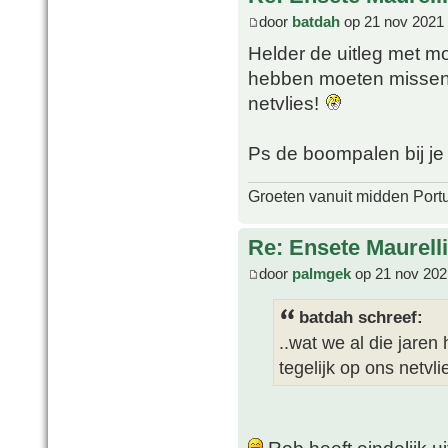
door
batdah
op 21 nov 2021 
Helder de uitleg met mo
hebben moeten missen 
netvlies!
Ps de boompalen bij j
Groeten vanuit midden Port
Re: Ensete Maurell
door
palmgek
op 21 nov 202
batdah schreef:
..wat we al die jare
tegelijk op ons netvlie
Rob heeft eindelijk u