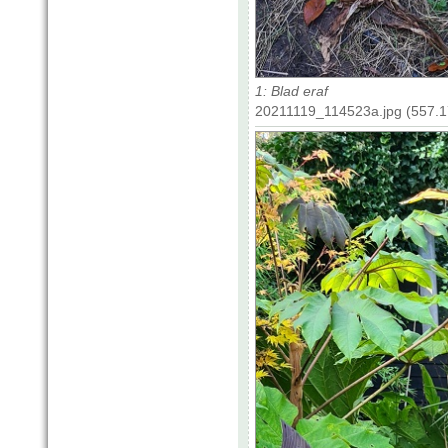
1: Blad eraf
20211119_114523a.jpg (557.1