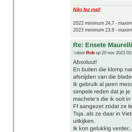
Não faz mal!
2022 minimum 24,7 - maxi
2023 minimum 23,9 - maxi
Re: Ensete Maurell
door
Rob
op 20 nov 2021 02
Absoluut!
En buiten die klomp natt
afsnijden van die blad
Ik gebruik al jaren mes
simpele reden dat je j
machete's die ik ooit i
Ff aangezet zodat ze lek
Tsja..als ze daar in V
uitkijken.
Ik kon gelukkig verder..