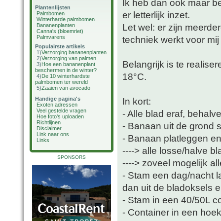
Ik heb dan ook maar bes
Plantenlijsten
er letterlijk inzet.
Palmbomen
Winterharde palmbomen
Let wel: er zijn meerd
Bananenplanten
Canna's (bloemriet)
Palmvarens
techniek werkt voor mij
Populairste artikels
1)
Verzorging bananenplanten
2)
Verzorging van palmen
Belangrijk is te realise
3)
Hoe een bananenplant
beschermen in de winter?
18°C.
4)
De 10 winterhardste
palmbomen ter wereld
5)
Zaaien van avocado
Handige pagina's
In kort:
Exoten adressen
Veel gestelde vragen
- Alle blad eraf, behalv
Hoe foto's uploaden
Richtlijnen
- Banaan uit de grond 
Disclaimer
Link naar ons
- Banaan platleggen e
Links
----> alle losse/halve b
SPONSORS
----> zoveel mogelijk
al
- Stam een dag/nacht la
dan uit de bladoksels er
- Stam in een 40/50L c
- Container in een hoek