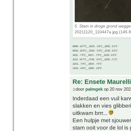
5. Stam in droge grond weggez
20211120_110447a.jpg (145.8
08/09, -14.7°C__14/15, - 3.6°C__20/21, -9.1°C
09/10, -10.0°C__15/16, - 5.9°C__21/22, -5.2°C
10/11, - 7.9°C__16/17, - 7.9°C__21/22, -6.9°C
11/12, -14.7°C__17/18, - 8.3°C__22/23, -7.1°C
12/13, - 7.9°C__18/19, - 7.5°C
13/14, - 0.8°C__19/20, - 2.8°C
Re: Ensete Maurell
door
palmgek
op 20 nov 202
Inderdaad een vuil kar
slakken en vies glibbe
uitkwam brrr...
Een hulpje met sjouwen
stam ooit voor de lol 