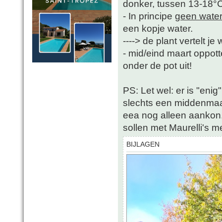
donker, tussen 13-18°
- In principe
geen wate
een kopje water.
----> de plant vertelt j
- mid/eind maart oppotte
onder de pot uit!
PS: Let wel: er is "enig
slechts een middenmaat
eea nog alleen aankon. 
sollen met Maurelli's 
BIJLAGEN