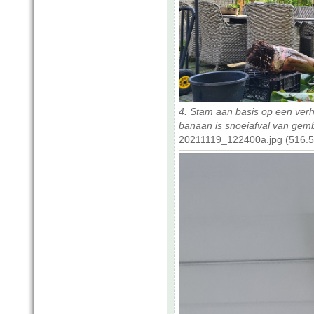
4. Stam aan basis op een verh
banaan is snoeiafval van gemb
20211119_122400a.jpg (516.5