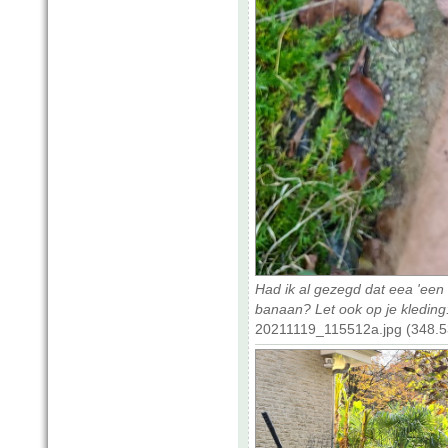
Had ik al gezegd dat eea 'een r
banaan? Let ook op je kleding
20211119_115512a.jpg (348.5