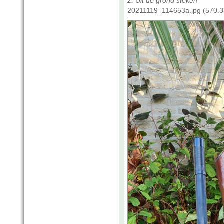
2. Uit de grond steken
20211119_114653a.jpg (570.3