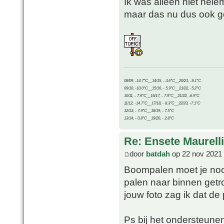
Ik was alleen niet hel
maar das nu dus ook 
08/09, -14.7°C__14/15, - 3.6°C__20/21, -9.1°C
09/10, -10.0°C__15/16, - 5.9°C__21/22, -5.2°C
10/11, - 7.9°C__16/17, - 7.9°C__21/22, -6.9°C
11/12, -14.7°C__17/18, - 8.3°C__22/23, -7.1°C
12/13, - 7.9°C__18/19, - 7.5°C
13/14, - 0.8°C__19/20, - 2.8°C
Re: Ensete Maurell
door
batdah
op 22 nov 2021 
Boompalen moet je nooi
palen naar binnen getrok
jouw foto zag ik dat de
Ps bij het ondersteune