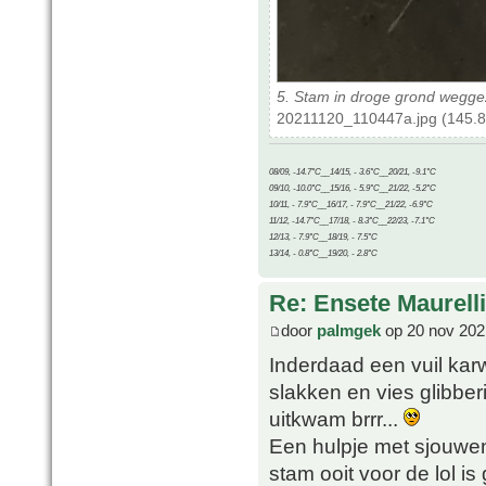
5. Stam in droge grond weggez
20211120_110447a.jpg (145.8
08/09, -14.7°C__14/15, - 3.6°C__20/21, -9.1°C
09/10, -10.0°C__15/16, - 5.9°C__21/22, -5.2°C
10/11, - 7.9°C__16/17, - 7.9°C__21/22, -6.9°C
11/12, -14.7°C__17/18, - 8.3°C__22/23, -7.1°C
12/13, - 7.9°C__18/19, - 7.5°C
13/14, - 0.8°C__19/20, - 2.8°C
Re: Ensete Maurell
door
palmgek
op 20 nov 202
Inderdaad een vuil kar
slakken en vies glibbe
uitkwam brrr...
Een hulpje met sjouwen
stam ooit voor de lol 